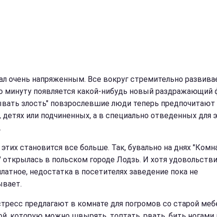
ал очень напряженным. Все вокруг стремительно развивае
 минуту появляется какой-нибудь новый раздражающий 
ывать злость" повзрослевшие люди теперь предпочитают 
, детях или подчиненных, а в специально отведенных для 
.
 этих становится все больше. Так, бувально на днях "Комн
" открылась в польском городе Лодзь. И хотя удовольстви
платное, недостатка в посетителях заведение пока не
вает.
стресс предлагают в комнате для погромов со старой меб
ой, которую можно швырять, топтать, рвать, бить ногами 