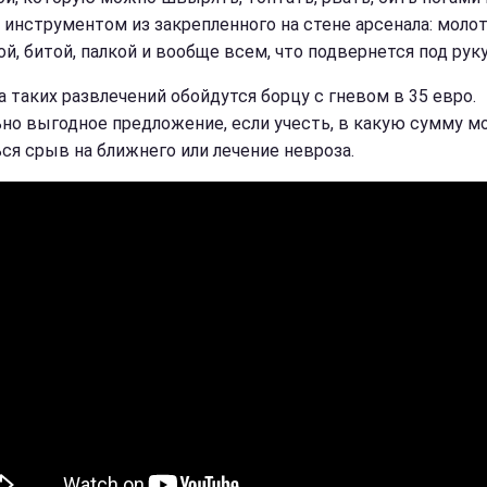
инструментом из закрепленного на стене арсенала: моло
й, битой, палкой и вообще всем, что подвернется под руку
а таких развлечений обойдутся борцу с гневом в 35 евро.
но выгодное предложение, если учесть, в какую сумму м
ся срыв на ближнего или лечение невроза.