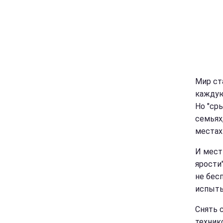
Мир ст
каждую
Но "ср
семьях
местах
И мест
ярости
не бес
испыты
Снять 
техник