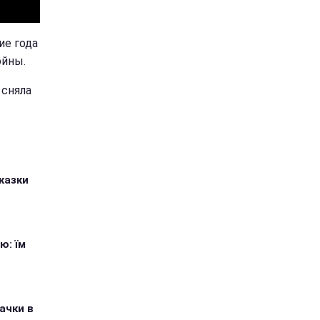
ие года
ойны.
 сняла
казки
ю: їм
ачки в