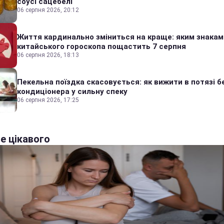
соусі сацебелі
06 серпня 2026, 20:12
Життя кардинально зміниться на краще: яким знакам
китайського гороскопа пощастить 7 серпня
06 серпня 2026, 18:13
Пекельна поїздка скасовується: як вижити в потязі б
кондиціонера у сильну спеку
06 серпня 2026, 17:25
е цікавого