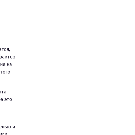
тся,
фактор
не на
этого
ата
е это
елью и
или