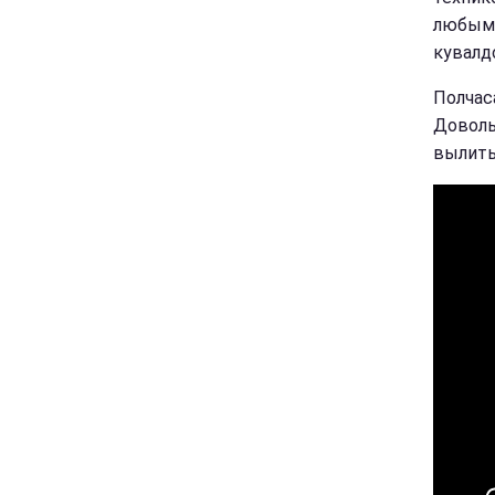
любым 
кувалдо
Полчас
Доволь
вылить