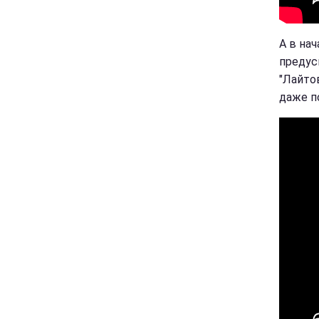
А в на
предус
"Лайтов
даже п