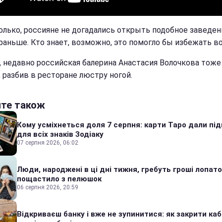
олько, россияне не догадались открыть подобное заведен
 раньше. Кто знает, возможно, это помогло бы избежать в
, недавно российская балерина Анастасия Волочкова тоже
, разбив в ресторане люстру ногой.
йте також
Кому усміхнеться доля 7 серпня: карти Таро дали під
для всіх знаків Зодіаку
07 серпня 2026, 06:02
Люди, народжені в ці дні тижня, гребуть гроші лопато
пощастило з пелюшок
06 серпня 2026, 20:59
Відкриваєш банку і вже не зупинитися: як закрити каб