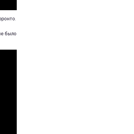
оронто.
ые было