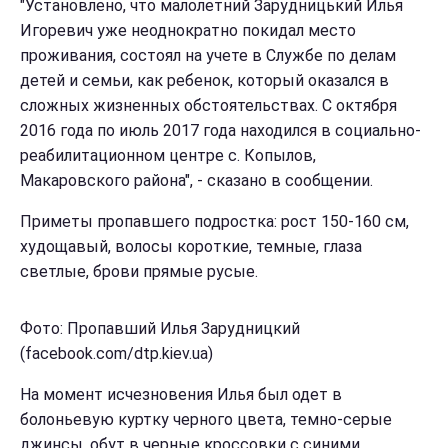
"Установлено, что малолетний Зарудницький Илья
Игоревич уже неоднократно покидал место
проживания, состоял на учете в Службе по делам
детей и семьи, как ребенок, который оказался в
сложных жизненных обстоятельствах. С октября
2016 года по июль 2017 года находился в социально-
реабилитационном центре с. Копылов,
Макаровского района", - сказано в сообщении.
Приметы пропавшего подростка: рост 150-160 см,
худощавый, волосы короткие, темные, глаза
светлые, брови прямые русые.
Фото: Пропавший Илья Зарудницкий
(facebook.com/dtp.kiev.ua)
На момент исчезновения Илья был одет в
болоньевую куртку черного цвета, темно-серые
джинсы, обут в черные кроссовки с синими