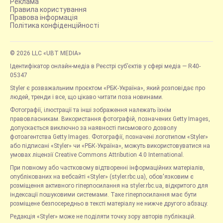
Реклама
Правила користування
Правова інформація
Політика конфіденційності
© 2026 LLC «UBT MEDIA»
Ідентифікатор онлайн-медіа в Реєстрі суб’єктів у сфері медіа — R40-
05347
Styler є розважальним проєктом «РБК-Україна», який розповідає про
людей, тренди і все, що цікаво читати поза новинами.
Фотографії, ілюстрації та інші зображення належать їхнім
правовласникам. Використання фотографій, позначених Getty Images,
допускається виключно за наявності письмового дозволу
фотоагентства Getty Images. Фотографії, позначені логотипом «Styler»
або підписані «Styler» чи «РБК-Україна», можуть використовуватися на
умовах ліцензії Creative Commons Attribution 4.0 International.
При повному або частковому відтворенні інформаційних матеріалів,
опублікованих на вебсайті «Styler» (styler.rbc.ua), обов'язковим є
розміщення активного гіперпосилання на styler.rbc.ua, відкритого для
індексації пошуковими системами. Таке гіперпосилання має бути
розміщене безпосередньо в тексті матеріалу не нижче другого абзацу.
Редакція «Styler» може не поділяти точку зору авторів публікацій.