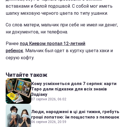
вставками и белой подошвой. С собой мог иметь
шапку меховую черного цвета по типу ушанки.
Со слов матери, мальчик при себе не имел ни денег,
ни документов, ни телефона.
Ранее
под Киевом пропал 12-летний
ребенок
. Мальчик был одет в куртку цвета хаки и
серую кофту.
Читайте також
Кому усміхнеться доля 7 серпня: карти
Таро дали підказки для всіх знаків
Зодіаку
07 серпня 2026, 06:02
Люди, народжені в ці дні тижня, гребуть
гроші лопатою: їм пощастило з пелюшок
06 серпня 2026, 20:59