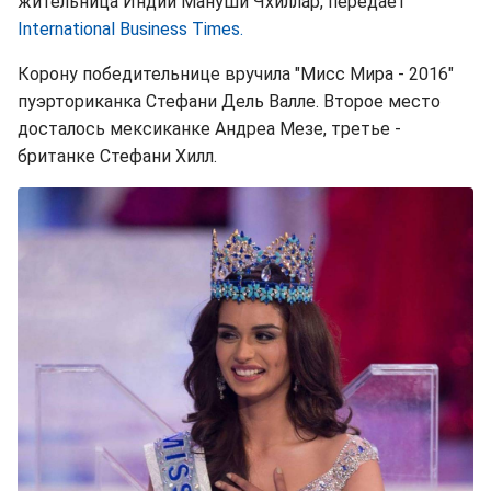
жительница Индии Мануши Чхиллар, передает
International Business Times.
Корону победительнице вручила "Мисс Мира - 2016"
пуэрториканка Стефани Дель Валле. Второе место
досталось мексиканке Андреа Мезе, третье -
британке Стефани Хилл.