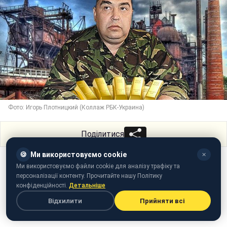
Фото: Игорь Плотницкий (Коллаж РБК-Украина)
Поділитися
🍪
Ми використовуємо cookie
✕
Ми використовуємо файли cookie для аналізу трафіку та
персоналізації контенту. Прочитайте нашу Політику
конфіденційності.
Детальніше
Відхилити
Прийняти всі