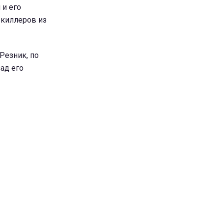
 и его
 киллеров из
Резник, по
ад его