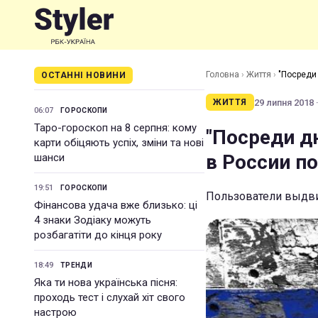
Головна
›
Життя
›
"Посреди 
ОСТАННІ НОВИНИ
29 липня 2018 ·
ЖИТТЯ
06:07
ГОРОСКОПИ
Таро-гороскоп на 8 серпня: кому
"Посреди д
карти обіцяють успіх, зміни та нові
в России по
шанси
19:51
ГОРОСКОПИ
Пользователи выдви
Фінансова удача вже близько: ці
4 знаки Зодіаку можуть
розбагатіти до кінця року
18:49
ТРЕНДИ
Яка ти нова українська пісня:
проходь тест і слухай хіт свого
настрою