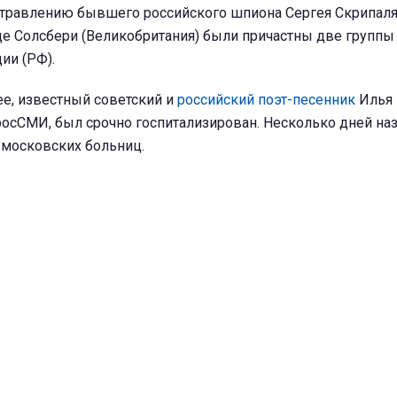
отравлению бывшего российского шпиона Сергея Скрипаля
де Солсбери (Великобритания) были причастны две группы
ии (РФ).
ее, известный советский и
российский поэт-песенник
Илья 
осСМИ, был срочно госпитализирован. Несколько дней наз
 московских больниц.