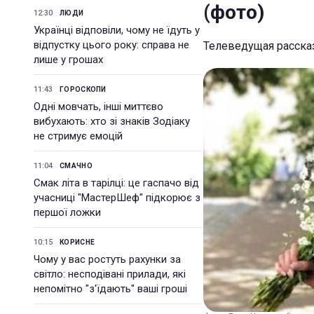
(фото)
12:30
ЛЮДИ
Українці відповіли, чому не їдуть у
відпустку цього року: справа не
Телеведущая рассказ
лише у грошах
11:43
ГОРОСКОПИ
Одні мовчать, інші миттєво
вибухають: хто зі знаків Зодіаку
не стримує емоцій
11:04
СМАЧНО
Смак літа в тарілці: це гаспачо від
учасниці "МастерШеф" підкорює з
першої ложки
10:15
КОРИСНЕ
Чому у вас ростуть рахунки за
світло: несподівані прилади, які
непомітно "з'їдають" ваші гроші