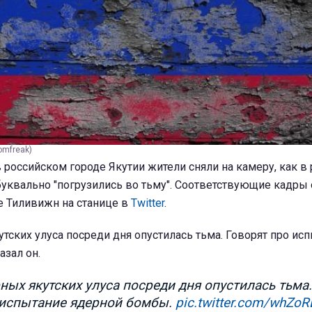
omfreak)
в российском городе Якутии жители сняли на камеру, как в 
буквально "погрузились во тьму". Соответствующие кадры
е Тиливижн на станице в
Twitter
.
утских улуса посреди дня опустилась тьма. Говорят про ис
азал он.
ных якутских улуса посреди дня опустилась тьма.
 испытание ядерной бомбы.
pic.twitter.com/whZo