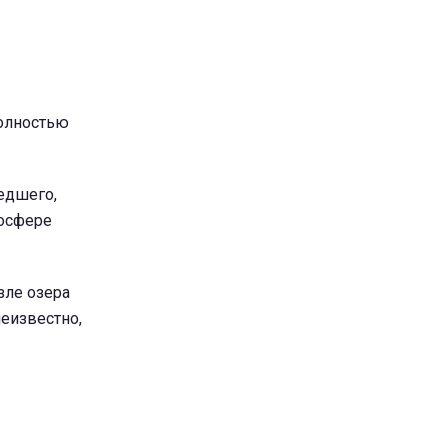
полностью
едшего,
тосфере
зле озера
еизвестно,