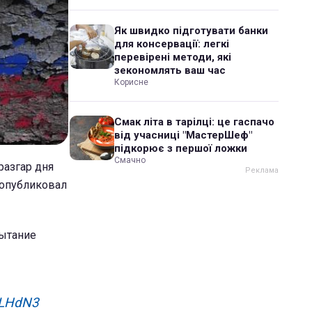
Як швидко підготувати банки
для консервації: легкі
перевірені методи, які
зекономлять ваш час
Корисне
Смак літа в тарілці: це гаспачо
від учасниці "МастерШеф"
підкорює з першої ложки
Смачно
разгар дня
 опубликовал
пытание
RLHdN3