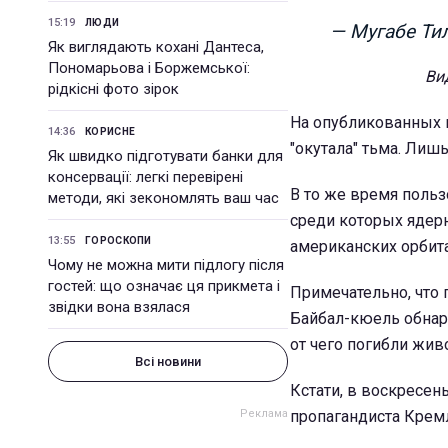
15:19
ЛЮДИ
— Мугабе Т
Як виглядають кохані Дантеса,
Пономарьова і Боржемської:
Ви
рідкісні фото зірок
На опубликованных 
14:36
КОРИСНЕ
"окутала" тьма. Лиш
Як швидко підготувати банки для
консервації: легкі перевірені
В то же время поль
методи, які зекономлять ваш час
среди которых ядер
13:55
ГОРОСКОПИ
американских орбит
Чому не можна мити підлогу після
гостей: що означає ця прикмета і
Примечательно, что 
звідки вона взялася
Байбал-кюель обнар
от чего погибли жив
Всі новини
Кстати, в воскресен
пропагандиста Крем