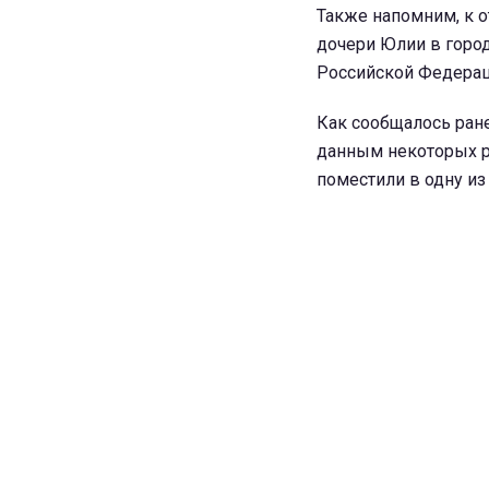
Также напомним, к 
дочери Юлии в горо
Российской Федерац
Как сообщалось ран
данным некоторых р
поместили в одну из