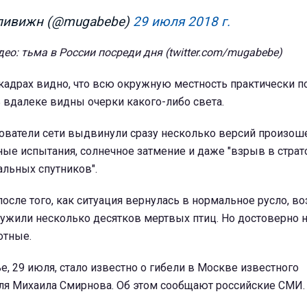
иливижн (@mugabebe)
29 июля 2018 г.
део: тьма в России посреди дня (twitter.com/mugabebe)
кадрах видно, что всю окружную местность практически 
ь вдалеке видны очерки какого-либо света.
зователи сети выдвинули сразу несколько версий произош
ные испытания, солнечное затмение и даже "взрыв в стра
альных спутников".
после того, как ситуация вернулась в нормальное русло, во
ужили несколько десятков мертвых птиц. Но достоверно н
отные.
ье, 29 июля, стало известно о гибели в Москве известного
ля Михаила Смирнова. Об этом сообщают российские СМИ.