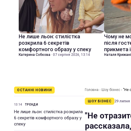
Не лише льон: стилістка
Чому не м
розкрила 6 секретів
після гост
комфортного образу у спеку
прикмета і
Катерина Собкова
·
07 серпня 2026, 13:14
Наталя Крижан
Головна
›
Шоу бізнес
›
"Не 
ОСТАННІ НОВИНИ
29 липня 
ШОУ БІЗНЕС
13:14
ТРЕНДИ
Не лише льон: стилістка розкрила
"Не отрази
6 секретів комфортного образу у
рассказала,
спеку