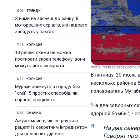
18:09
ТРЕНДИ
З ними не заснеш до ранку: 8
моторошних серіалів, які надовго
засядуть у пам'яті
17:18
КОРИСНЕ
10 речей, якими не можна
протирати екран телефону: вони
можуть його зіпсувати
Фото: Росія (pixabay.com/C
В пятницу, 20 июля, 
16:37
КОРИСНЕ
несколько районов 
Мурахи зникнуть з городу без
пользователь Мугаб
"хімії": 5 простих способів, які
справді працюють
"На два северных як
ядерной бомбы", - ск
15:55
СМАЧНО
Ажурні млинці, які не рвуться:
рецепт із секретним інгредієнтом
На два север
для ідеальних дірочок
Говорят про