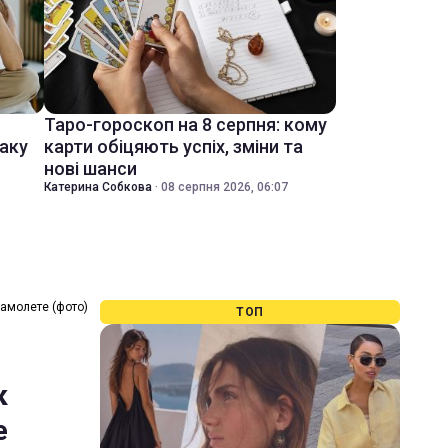
Таро-гороскоп на 8 серпня: кому
іаку
карти обіцяють успіх, зміни та
нові шанси
Катерина Собкова
·
08 серпня 2026, 06:07
самолете (фото)
ТОП
к
е