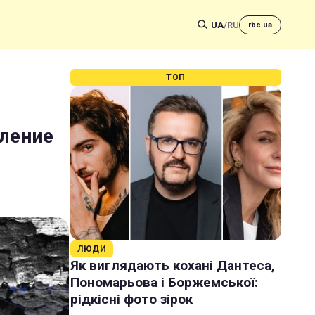
UA
/
RU
rbc.ua
ТОП
вление
ЛЮДИ
Як виглядають кохані Дантеса,
Пономарьова і Боржемської:
рідкісні фото зірок