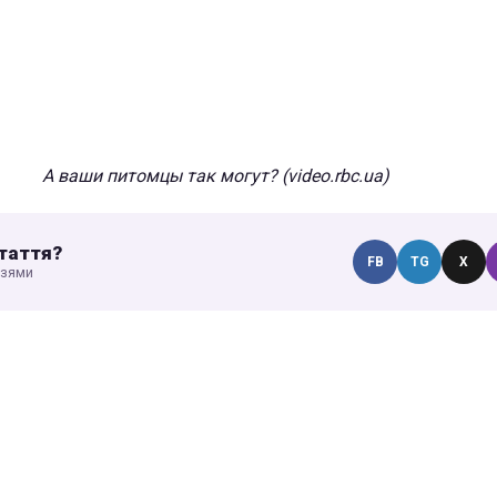
А ваши питомцы так могут? (video.rbc.ua)
таття?
FB
TG
X
узями