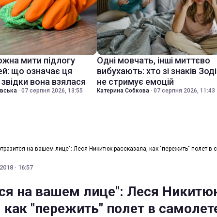
ожна мити підлогу
Одні мовчать, інші миттєво
ей: що означає ця
вибухають: хто зі знаків Зод
 звідки вона взялася
не стримує емоцій
івська
·
07 серпня 2026, 13:55
Катерина Собкова
·
07 серпня 2026, 11:43
отразится на вашем лице": Леся Никитюк рассказала, как "пережить" полет в 
2018 · 16:57
тся на вашем лице": Леся Никитю
 как "пережить" полет в самолет