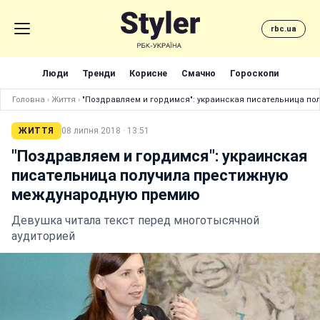
rbc.ua
Люди
Тренди
Корисне
Смачно
Гороскопи
Головна
›
Життя
›
"Поздравляем и гордимся": украинская писательница п
ЖИТТЯ
08 липня 2018 · 13:51
"Поздравляем и гордимся": украинская
писательница получила престижную
международную премию
Девушка читала текст перед многотысячной
аудиторией