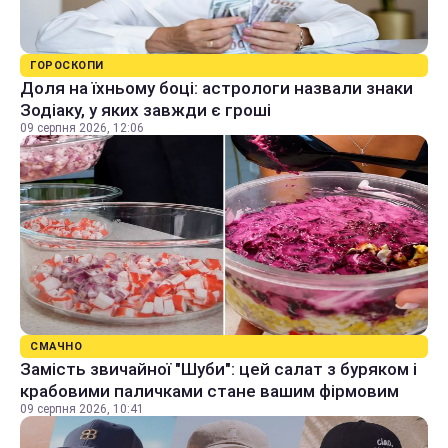
ГОРОСКОПИ
Доля на їхньому боці: астрологи назвали знаки
Зодіаку, у яких завжди є гроші
09 серпня 2026, 12:06
СМАЧНО
Замість звичайної "Шуби": цей салат з буряком і
крабовими паличками стане вашим фірмовим
09 серпня 2026, 10:41