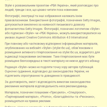
Styler є розважальним проєктом «РБК-Україна», який розповідає про
людей, тренди і все, що цікаво читати поза новинами.
Фотографії, ілюстрації та інші зображення належать їхнім
правовласникам. Використання фотографій, позначених Getty Images,
допускається виключно за наявності письмового дозволу
фотоагентства Getty Images. Фотографії, позначені логотипом «Styler»
або підписані «Styler» чи «РБК-Україна», можуть використовуватися на
умовах ліцензії Creative Commons Attribution 4.0 International.
При повному або частковому відтворенні інформаційних матеріалів,
опублікованих на вебсайті «Styler» (styler.rbc.ua), обов'язковим є
розміщення активного гіперпосилання на styler.rbc.ua, відкритого для
індексації пошуковими системами. Таке гіперпосилання має бути
розміщене безпосередньо в тексті матеріалу не нижче другого абзацу.
Редакція «Styler» може не поділяти точку зору авторів публікацій.
Оціночні судження, відповідно до законодавства України, не
підлягають спростуванню та доведенню їх правдивості.
За достовірність, зміст і відповідність вимогам законодавства
рекламних матеріалів відповідальність несе рекламодавець.
Матеріали, позначені плашками «Прес-реліз», «Спецпроєкт»,
«Партнерський матеріал», «Promo», «Благодійність» та «Резонанс»,
розміщуються на правах реклами.