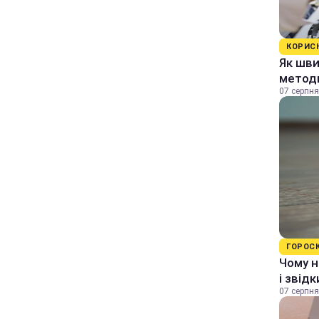
КОРИС
Як шви
методи
07 серпня
ГОРОС
Чому н
і звід
07 серпня