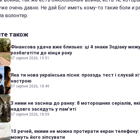
же очень давно. Не дай Бог иметь кому-то такие боли и ра
ла волонтер.
йте також
Фінансова удача вже близько: ці 4 знаки Зодіаку мож
розбагатіти до кінця року
07 серпня 2026, 19:51
Яка ти нова українська пісня: проходь тест і слухай хі
настрою
07 серпня 2026, 18:49
З ними не заснеш до ранку: 8 моторошних серіалів, які
надовго засядуть у пам'яті
07 серпня 2026, 18:09
10 речей, якими не можна протирати екран телефону:
можуть його зіпсувати