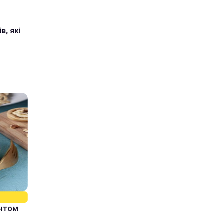
в, які
єнтом