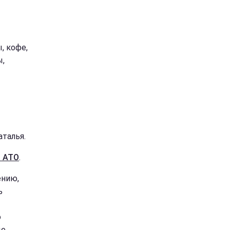
, кофе,
ы,
аталья.
м АТО
.
ению,
ь
о
ые