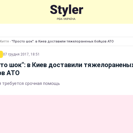
Життя
›
"Просто шок": в Киев доставили тяжелораненых бойцов АТО
07 грудня 2017, 18:51
то шок": в Киев доставили тяжелоранены
ов АТО
 требуется срочная помощь