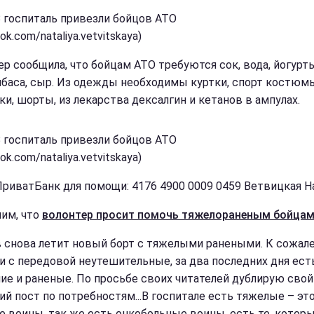
В госпиталь привезли бойцов АТО
ok.com/nataliya.vetvitskaya)
ер сообщила, что бойцам АТО требуются сок, вода, йогурты
олбаса, сыр. Из одежды необходимы куртки, спорт костюм
ки, шорты, из лекарства дексалгин и кетанов в ампулах.
В госпиталь привезли бойцов АТО
ok.com/nataliya.vetvitskaya)
ПриватБанк для помощи: 4176 4900 0009 0459 Ветвицкая Н
им, что
волонтер просит помочь тяжелораненым бойца
в снова летит новый борт с тяжелыми ранеными. К сожал
и с передовой неутешительные, за два последних дня ест
ие и раненые. По просьбе своих читателей дублирую свой
ий пост по потребностям...В госпитале есть тяжелые – эт
е воины, так же есть онкобольные воины, есть те, котор