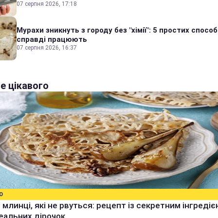
07 серпня 2026, 17:18
Мурахи зникнуть з городу без "хімії": 5 простих способі
справді працюють
07 серпня 2026, 16:37
е цікавого
О
 млинці, які не рвуться: рецепт із секретним інгреді
еальних дірочок