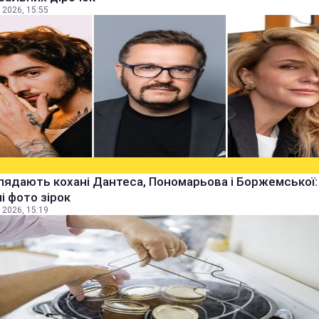
 2026, 15:55
лядають кохані Дантеса, Пономарьова і Боржемської:
ні фото зірок
 2026, 15:19