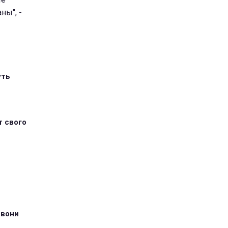
ны", -
уть
т свого
 вони