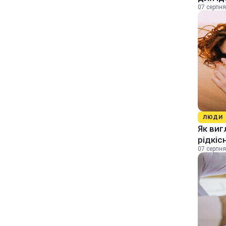
07 серпня
ЛЮДИ
Як виг
рідкіс
07 серпня