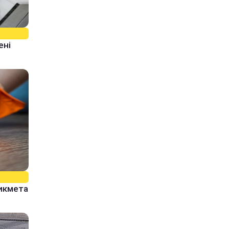
ені
рикмета