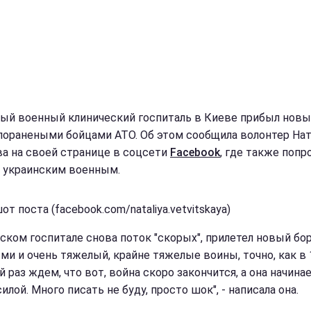
ный военный клинический госпиталь в Киеве прибыл новы
лоранеными бойцами АТО. Об этом сообщила волонтер Нат
а на своей странице в соцсети
Facebook
, где также попр
 украинским военным.
т поста (facebook.com/nataliya.vetvitskaya)
вском госпитале снова поток "скорых", прилетел новый бор
ми и очень тяжелый, крайне тяжелые воины, точно, как в 1
раз ждем, что вот, война скоро закончится, а она начинае
илой. Много писать не буду, просто шок", - написала она.