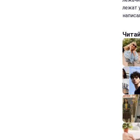
лежат у
написа
Чита