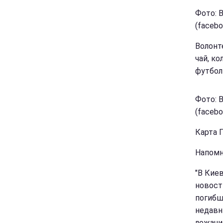
Фото: 
(facebo
Волонт
чай, к
футбол
Фото: 
(facebo
Карта 
Напомн
"В Кие
новост
погибш
недавн
лежачи