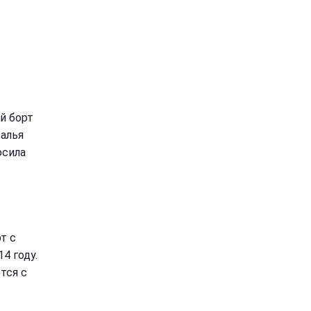
й борт
алья
осила
т с
4 году.
тся с