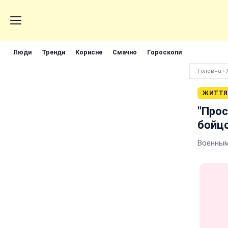
Люди
Тренди
Корисне
Смачно
Гороскопи
Головна
›
ЖИТТЯ
"Прос
бойц
Военным