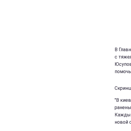
В Глав
с тяже
Юсупов
помочь
Скриншо
"В кие
ранены
Каждый 
новой с