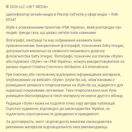
© 2026 LLC «UBT MEDIA»
Ідентифікатор онлайн-медіа в Реєстрі суб’єктів у сфері медіа — R40-
05347
Styler є розважальним проєктом «РБК-Україна», який розповідає про
людей, тренди і все, що цікаво читати поза новинами.
Фотографії, ілюстрації та інші зображення належать їхнім
правовласникам. Використання фотографій, позначених Getty Images,
допускається виключно за наявності письмового дозволу
фотоагентства Getty Images. Фотографії, позначені логотипом «Styler»
або підписані «Styler» чи «РБК-Україна», можуть використовуватися на
умовах ліцензії Creative Commons Attribution 4.0 International.
При повному або частковому відтворенні інформаційних матеріалів,
опублікованих на вебсайті «Styler» (styler.rbc.ua), обов'язковим є
розміщення активного гіперпосилання на styler.rbc.ua, відкритого для
індексації пошуковими системами. Таке гіперпосилання має бути
розміщене безпосередньо в тексті матеріалу не нижче другого абзацу.
Редакція «Styler» може не поділяти точку зору авторів публікацій.
Оціночні судження, відповідно до законодавства України, не
підлягають спростуванню та доведенню їх правдивості.
За достовірність, зміст і відповідність вимогам законодавства
рекламних матеріалів відповідальність несе рекламодавець.