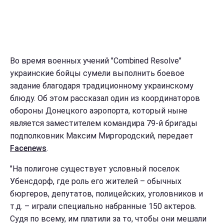
Во время военных учений "Combined Resolve"
украинские бойцы сумели выполнить боевое
задание благодаря традиционному украинскому
блюду. Об этом рассказал один из координаторов
обороны Донецкого аэропорта, который ныне
является заместителем командира 79-й бригады
подполковник Максим Миргородский, передает
Facenews
.
"На полигоне существует условный поселок
Убенсдорф, где роль его жителей – обычных
бюргеров, депутатов, полицейских, уголовников и
т.д. – играли специально набранные 150 актеров.
Судя по всему, им платили за то, чтобы они мешали