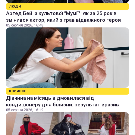
ЛЮДИ
Артед Бей із культової "Мумії": як за 25 років
змінився актор, який зіграв відважного героя
05 серпня 2026, 16:48
КОРИСНЕ
Дівчина на місяць відмовилася від
кондиціонеру для білизни: результат вразив
05 серпня 2026, 16:19