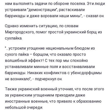
нам выполнять задачи по обороне поселка. Эти люди
устраивали "демонстрации", растаскивали
баррикады и даже воровали наши мины", - сказал он.
Однако изменить ситуацию, по словам
Миргородского, помог простой украинский борщ из
сухпайка.
"…устроили угощение национальным блюдом из
сухого пайка – борщом, что оказало просто
волшебный эффект! С тех пор мы спокойно
устанавливали минные поля и восстанавливали
баррикады. Никаких конфликтов с убенсдорфцамы
не возникало", - подчеркнул он.
Также украинский военный уточнил, что после этого
за украинским угощением приходили даже
иностранные военные, что привело к образованию
небольшой очереди.