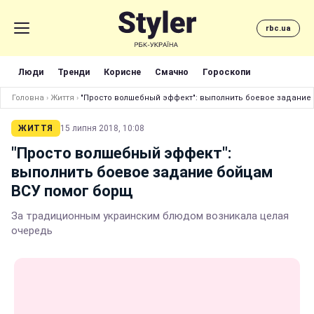
rbc.ua
Люди
Тренди
Корисне
Смачно
Гороскопи
Головна
›
Життя
›
"Просто волшебный эффект": выполнить боевое задание
ЖИТТЯ
15 липня 2018, 10:08
"Просто волшебный эффект":
выполнить боевое задание бойцам
ВСУ помог борщ
За традиционным украинским блюдом возникала целая
очередь