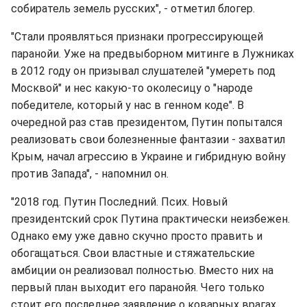
собиратель земель русских", - отметил блогер.
"Стали проявляться признаки прогрессирующей
паранойи. Уже на предвыборном митинге в Лужниках
в 2012 году он призывал слушателей "умереть под
Москвой" и нес какую-то околесицу о "народе
победителе, который у нас в генном коде". В
очередной раз став президентом, Путин попытался
реализовать свои болезненные фантазии - захватил
Крым, начал агрессию в Украине и гибридную войну
против Запада", - напомнил он.
"2018 год. Путин Последний. Псих. Новый
президентский срок Путина практически неизбежен.
Однако ему уже давно скучно просто править и
обогащаться. Свои властные и стяжательские
амбиции он реализовал полностью. Вместо них на
первый план выходит его паранойя. Чего только
стоит его последнее заявление о коварных врагах,