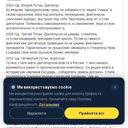
🍪
Ми використовуємо cookie
✕
Ми використовуємо файли cookie для аналізу трафіку та
персоналізації контенту. Прочитайте нашу Політику
конфіденційності.
Детальніше
Відхилити
Прийняти всі