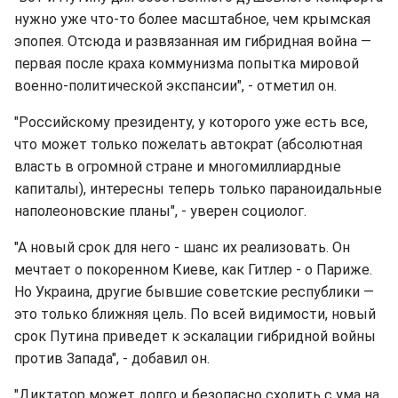
нужно уже что-то более масштабное, чем крымская
эпопея. Отсюда и развязанная им гибридная война —
первая после краха коммунизма попытка мировой
военно-политической экспансии", - отметил он.
"Российскому президенту, у которого уже есть все,
что может только пожелать автократ (абсолютная
власть в огромной стране и многомиллиардные
капиталы), интересны теперь только параноидальные
наполеоновские планы", - уверен социолог.
"А новый срок для него - шанс их реализовать. Он
мечтает о покоренном Киеве, как Гитлер - о Париже.
Но Украина, другие бывшие советские республики —
это только ближняя цель. По всей видимости, новый
срок Путина приведет к эскалации гибридной войны
против Запада", - добавил он.
"Диктатор может долго и безопасно сходить с ума на