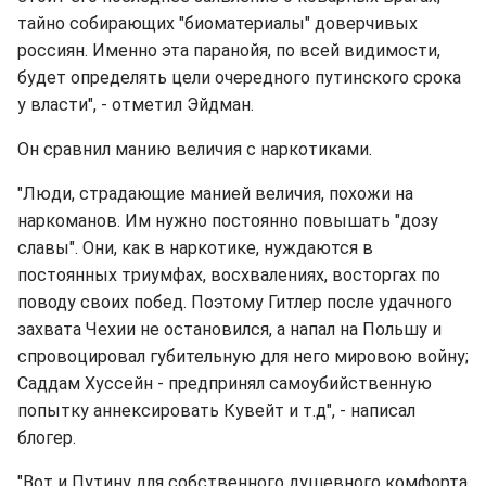
тайно собирающих "биоматериалы" доверчивых
россиян. Именно эта паранойя, по всей видимости,
будет определять цели очередного путинского срока
у власти", - отметил Эйдман.
Он сравнил манию величия с наркотиками.
"Люди, страдающие манией величия, похожи на
наркоманов. Им нужно постоянно повышать "дозу
славы". Они, как в наркотике, нуждаются в
постоянных триумфах, восхвалениях, восторгах по
поводу своих побед. Поэтому Гитлер после удачного
захвата Чехии не остановился, а напал на Польшу и
спровоцировал губительную для него мировою войну;
Саддам Хуссейн - предпринял самоубийственную
попытку аннексировать Кувейт и т.д", - написал
блогер.
"Вот и Путину для собственного душевного комфорта