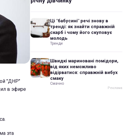
річну дівчинку
Ці "бабусині" речі знову в
тренді: як знайти справжній
скарб і чому його скуповує
молодь
Тренди
Швидкі мариновані помідори,
від яких неможливо
відірватися: справжній вибух
смаку
ой "ДНР"
Смачно
щил в эфире
са.
ма эта