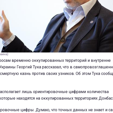
раина)
росам временно оккупированных территорий и внутренне
краины Георгий Тука рассказал, что в самопровозглашенн
смертную казнь против своих узников. Об этом Тука сооб
 располагает лишь ориентировочные цифрами количества
которые находятся на оккупированных территориях Донбас
ировочные цифры. Думаю, что точных данных не знает и са