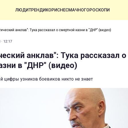
ЛЮДИ
ТРЕНДИ
КОРИСНЕ
СМАЧНО
ГОРОСКОПИ
ический анклав": Тука рассказал о смертной казни в "ДНР" (видео)
· 12:17
еский анклав": Тука рассказал о
зни в "ДНР" (видео)
ой цифры узников боевиков никто не знает