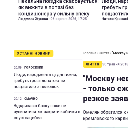
Пекельна поїздка скасовується:
Люди, наро
як вижити в потязі без
гребуть гр
кондиціонера у сильну спеку
пощастил
Людмила Жукова
·
06 серпня 2026, 17:25
Наталя Крижан
Головна
›
Життя
›
"Москву 
ОСТАННІ НОВИНИ
заявление
30 травня 2018 
ЖИТТЯ
20:59
ГОРОСКОПИ
Люди, народжені в ці дні тижня,
"Москву не
гребуть гроші лопатою: їм
- только с
пощастило з пелюшок
резкое зая
20:12
СМАЧНО
Відкриваєш банку і вже не
зупинитися: як закрити кабачки в
Омелян обратился к 
соусі сацебелі
кремлевского карли