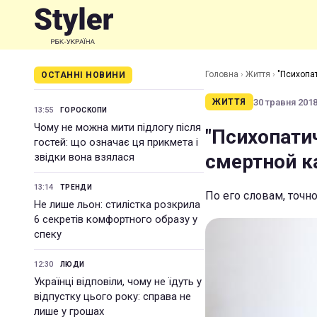
Головна
›
Життя
›
"Психопат
ОСТАННІ НОВИНИ
30 травня 2018 
ЖИТТЯ
13:55
ГОРОСКОПИ
Чому не можна мити підлогу після
"Психопатич
гостей: що означає ця прикмета і
смертной ка
звідки вона взялася
13:14
ТРЕНДИ
По его словам, точн
Не лише льон: стилістка розкрила
6 секретів комфортного образу у
спеку
12:30
ЛЮДИ
Українці відповіли, чому не їдуть у
відпустку цього року: справа не
лише у грошах