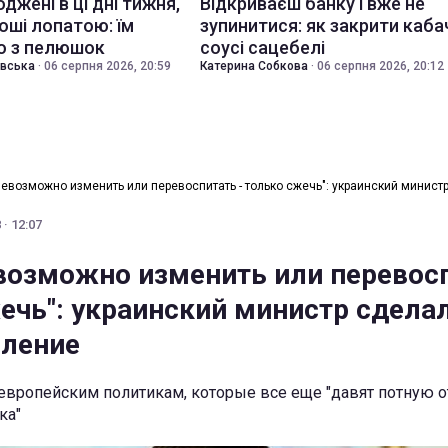
джені в ці дні тижня,
Відкриваєш банку і вже не
оші лопатою: їм
зупинитися: як закрити каба
о з пелюшок
соусі сацебелі
івська
·
06 серпня 2026, 20:59
Катерина Собкова
·
06 серпня 2026, 20:12
невозможно изменить или перевоспитать - только сжечь": украинский минист
· 12:07
возможно изменить или перевос
жечь": украинский министр сдела
вление
европейским политикам, которые все еще "давят потную о
ка"