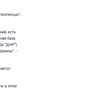
ополченцы",
ий, есть
ная база
(в "ДНР")
раины", -
 могут
и, в этом