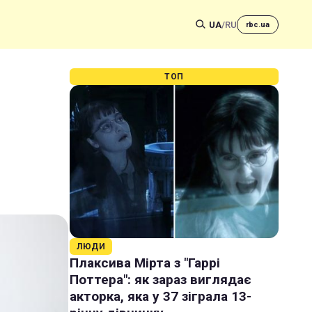
UA
/
RU
rbc.ua
ТОП
ЛЮДИ
Плаксива Мірта з "Гаррі
Поттера": як зараз виглядає
акторка, яка у 37 зіграла 13-