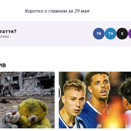
Коротко о главном за 29 мая
таття?
FB
TG
X
узями