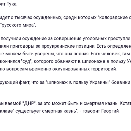
ит Тука.
 идет о тысячах осужденных, среди которых "колорадские 
"русского мира".
 получили осуждение за совершение уголовных преступлен
или приговоры за проукраинские позиции. Есть определен
е можем быть уверены, что она полная. Есть человек, там 
кончился "суд", которого обвиняют в шпионаже в пользу Ук
 по вопросам временно оккупированных территорий.
рующий факт, что за "шпионаж в пользу Украины" боевики
зываемой "ДНР", за это может быть и смертная казнь. Кстат
лаве" существует смертная казнь", - говорит Георгий.