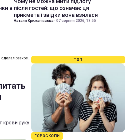
Чому не можна мити підлогу
чки в
після гостей: що означає ця
прикмета і звідки вона взялася
Наталя Крижанівська
·
07 серпня 2026, 13:55
р сделал резкое
ТОП
питать
л
т крови руку
ГОРОСКОПИ