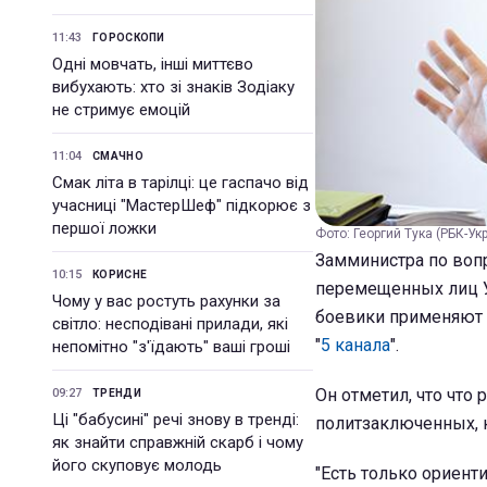
11:43
ГОРОСКОПИ
Одні мовчать, інші миттєво
вибухають: хто зі знаків Зодіаку
не стримує емоцій
11:04
СМАЧНО
Смак літа в тарілці: це гаспачо від
учасниці "МастерШеф" підкорює з
першої ложки
Фото: Георгий Тука (РБК-Ук
Замминистра по воп
10:15
КОРИСНЕ
перемещенных лиц У
Чому у вас ростуть рахунки за
боевики применяют 
світло: несподівані прилади, які
"
5 канала
".
непомітно "з'їдають" ваші гроші
Он отметил, что что
09:27
ТРЕНДИ
Ці "бабусині" речі знову в тренді:
политзаключенных, 
як знайти справжній скарб і чому
його скуповує молодь
"Есть только ориент