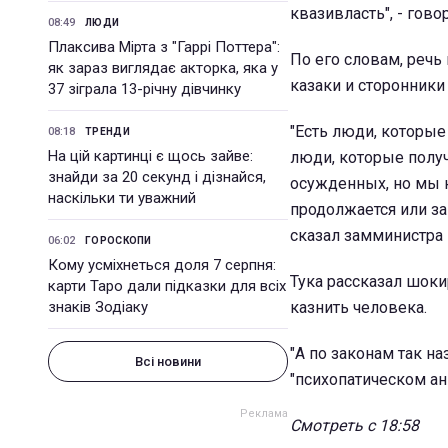
квазивласть", - говор
08:49
ЛЮДИ
Плаксива Мірта з "Гаррі Поттера":
По его словам, речь
як зараз виглядає акторка, яка у
казаки и сторонники 
37 зіграла 13-річну дівчинку
"Есть люди, которые
08:18
ТРЕНДИ
На цій картинці є щось зайве:
люди, которые получ
знайди за 20 секунд і дізнайся,
осужденных, но мы н
наскільки ти уважний
продолжается или за
сказал замминистра
06:02
ГОРОСКОПИ
Кому усміхнеться доля 7 серпня:
Тука рассказал шоки
карти Таро дали підказки для всіх
знаків Зодіаку
казнить человека.
"А по законам так на
Всі новини
"психопатическом анк
Смотреть с 18:58