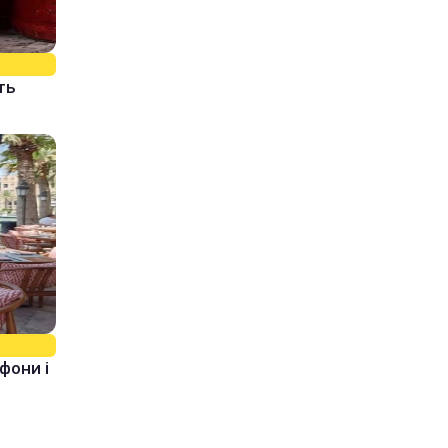
ть
фони і