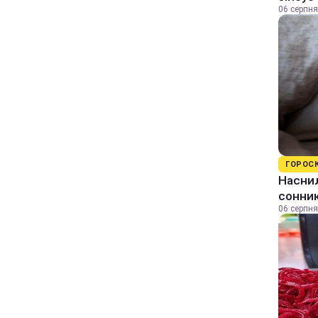
06 серпня
ГОРОС
Наснил
сонник
06 серпня