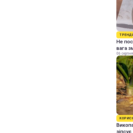
ТРЕНД
Не пос
вага з
06 серпня
КОРИС
Викопа
зіпсує