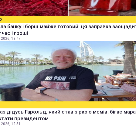
О
ла банку і борщ майже готовий: ця заправка заощади
 час і гроші
 2026, 13:47
аз дідусь Гарольд, який став зіркою мемів: бігає мара
стати президентом
 2026, 12:51