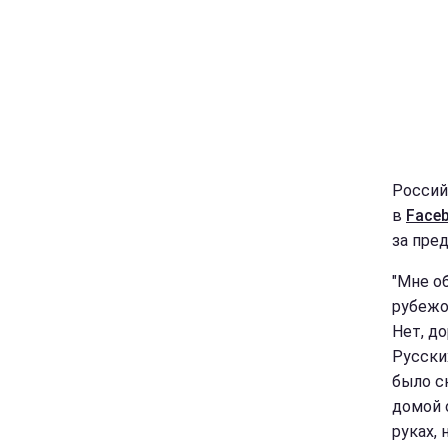
Россий
в
Face
за пре
"Мне о
рубежо
Нет, до
Русски
было с
домой о
руках,