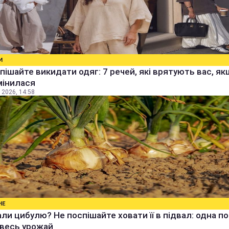
И
пішайте викидати одяг: 7 речей, які врятують вас, я
мінилася
 2026, 14:58
НЕ
ли цибулю? Не поспішайте ховати її в підвал: одна п
 весь урожай