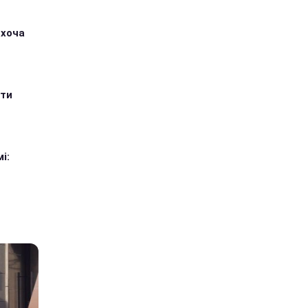
 хоча
ити
і: