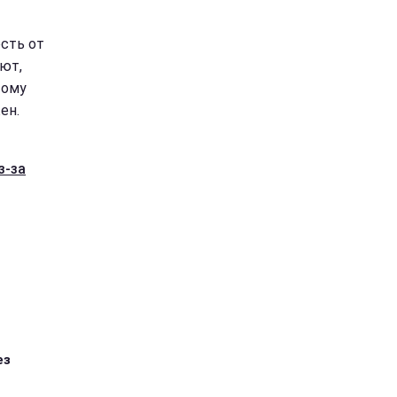
ость от
уют,
тому
ен.
з-за
ез