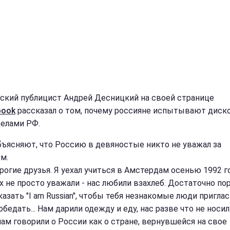
ский публицист Андрей Десницкий на своей странице
book
рассказал о том, почему россияне испытывают дис
делами РФ.
бъясняют, что Россию в девяностые никто не уважал за
м.
рогие друзья. Я уехал учиться в Амстердам осенью 1992 го
х не просто уважали - нас любили взахлеб. Достаточно по
казать "I am Russian", чтобы тебя незнакомые люди пригла
бедать... Нам дарили одежду и еду, нас разве что не носил
 нам говорили о России как о стране, вернувшейся на свое