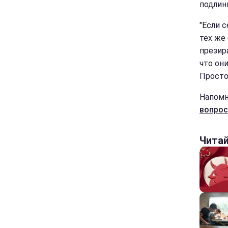
подлин
"Если 
тех же
презира
что он
Просто
Напомн
вопрос
Чита