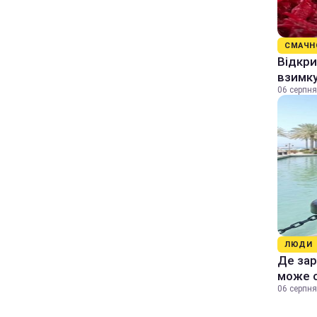
СМАЧН
Відкри
взимку
06 серпня
ЛЮДИ
Де зар
може 
06 серпня