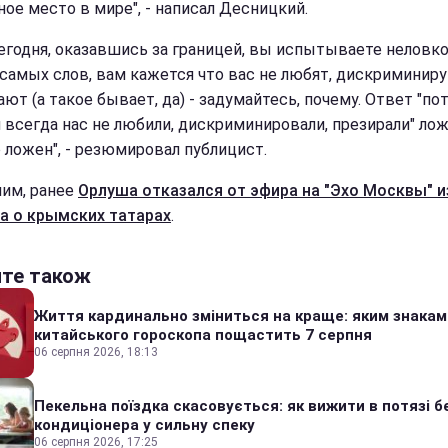
ное место в мире", - написал Десницкий.
сегодня, оказавшись за границей, вы испытываете неловк
 самых слов, вам кажется что вас не любят, дискриминир
ют (а такое бывает, да) - задумайтесь, почему. Ответ "по
и всегда нас не любили, дискриминировали, презирали" лож
 ложен", - резюмировал публицист.
им, ранее
Орлуша отказался от эфира на "Эхо Москвы" и
а о крымских татарах
.
йте також
Життя кардинально зміниться на краще: яким знакам
китайського гороскопа пощастить 7 серпня
06 серпня 2026, 18:13
Пекельна поїздка скасовується: як вижити в потязі б
кондиціонера у сильну спеку
06 серпня 2026, 17:25