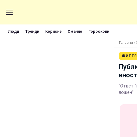
Люди
Тренди
Корисне
Смачно
Гороскопи
Головна
›
ЖИТТЯ
Публи
иност
"Ответ 
ложен"