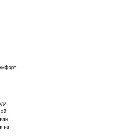
комфорт
да.
рой
сили
и на