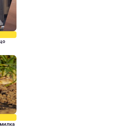
кщо
омилка