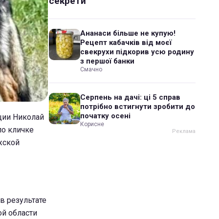
секрети
Ананаси більше не купую!
Рецепт кабачків від моєї
свекрухи підкорив усю родину
з першої банки
Смачно
Серпень на дачі: ці 5 справ
потрібно встигнути зробити до
початку осені
иции Николай
Корисне
по кличке
жской
в результате
ой области