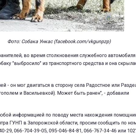
Фото: Собака Ункас (facebook.com/vkgunpzp)
анителей, во время столкновения служебного автомобиля
баку "выбросило" из транспортного средства и она скрыла
ей - он мог двигаться в сторону села Радостное или Раздел
ополем и Васильевкой). Может быть ранен", - добавили
любой информацией по поводу места нахождения помощни
нтра ГУНП в Запорожской области, просим сообщить по но
0-29, 066-704-39-05, 095-046-84-81, 066-767-34-46 или 102"