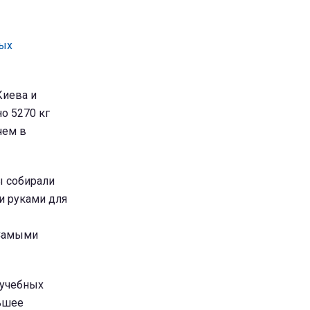
ных
Киева и
о 5270 кг
чем в
ы собирали
и руками для
 Самыми
 учебных
ьшее