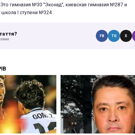
Это гимназия №30 "Эконад", киевская гимназия №287 и
 школа I ступени №324.
таття?
FB
TG
X
узями