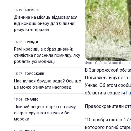
16:19
КОРИСНЕ
Дівчина на місяць відмовилася
від кондиціонеру для білизни:
результат вразив
15:52
ТРЕНДИ
Речі красиві, а образ дивний:
стилістка пояснила помилку, яку
роблять усі модниці
Фото: Собака Ункас (faceb
В Запорожской облас
15:27
ГОРОСКОПИ
Поваляев, ищут его 
Наснилася брудна вода? Ось що
Ункас. Об этом сооб
це може означати насправді
области в соцсети
F
15:04
СМАЧНО
Правоохранители отм
Лінивий рецепт огірків на зиму:
секрет хрусткої закуски без
мороки
"10 ноября около 17
которого погиб ста