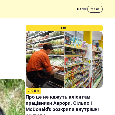
UA
/
RU
rbc.ua
ТОП
ЛЮДИ
Про це не кажуть клієнтам:
працівники Аврори, Сільпо і
McDonald's розкрили внутрішні