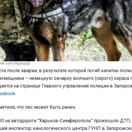
ook.com/vkgunpzp)
ти после аварии, в результате которой погиб капитан пол
помощника – немецкую овчарку волчьего (серого) окраса 
щается на странице Главного управления полиции в Запоро
acebook
.
етили, что пес может быть ранен.
:30 на автодороге "Харьков-Симферополь" произошло ДТП, 
рший инспектор кинологического центра ГУНП в Запорожск