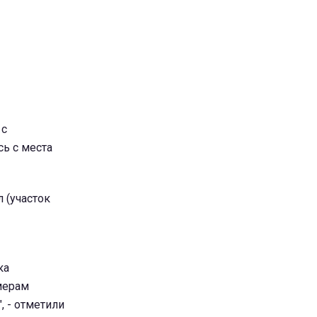
 с
сь с места
 (участок
ка
мерам
, - отметили