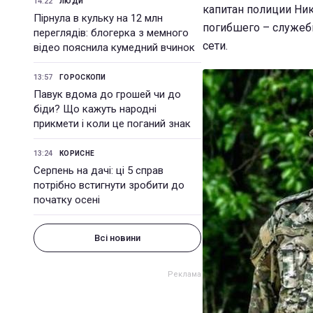
14:22
ЛЮДИ
капитан полиции Ни
Пірнула в кульку на 12 млн
погибшего – служебн
переглядів: блогерка з мемного
сети.
відео пояснила кумедний вчинок
13:57
ГОРОСКОПИ
Павук вдома до грошей чи до
біди? Що кажуть народні
прикмети і коли це поганий знак
13:24
КОРИСНЕ
Серпень на дачі: ці 5 справ
потрібно встигнути зробити до
початку осені
Всі новини