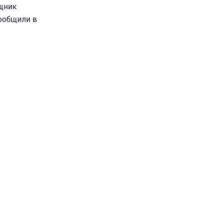
щник
сообщили в