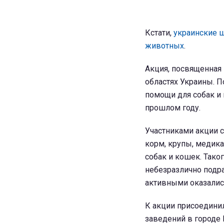
Кстати,
украинские ш
животных
.
Акция, посвященная
областях Украины. П
помощи для собак и 
прошлом году.
Участниками акции с
корм, крупы, медик
собак и кошек. Так
небезразлично под
активными оказалис
К акции присоедини
заведений в городе