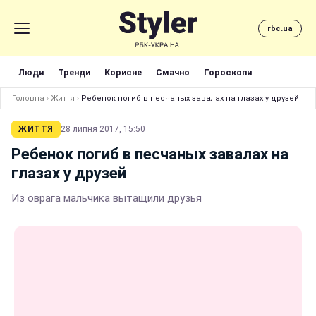
rbc.ua
Люди
Тренди
Корисне
Смачно
Гороскопи
Головна
›
Життя
›
Ребенок погиб в песчаных завалах на глазах у друзей
ЖИТТЯ
28 липня 2017, 15:50
Ребенок погиб в песчаных завалах на
глазах у друзей
Из оврага мальчика вытащили друзья