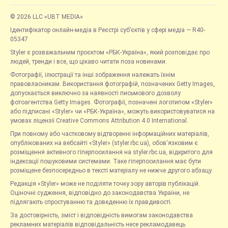
© 2026 LLC «UBT MEDIA»
Ідентифікатор онлайн-медіа в Реєстрі суб’єктів у сфері медіа — R40-
05347
Styler є розважальним проєктом «РБК-Україна», який розповідає про
людей, тренди і все, що цікаво читати поза новинами.
Фотографії, ілюстрації та інші зображення належать їхнім
правовласникам. Використання фотографій, позначених Getty Images,
допускається виключно за наявності письмового дозволу
фотоагентства Getty Images. Фотографії, позначені логотипом «Styler»
або підписані «Styler» чи «РБК-Україна», можуть використовуватися на
умовах ліцензії Creative Commons Attribution 4.0 International.
При повному або частковому відтворенні інформаційних матеріалів,
опублікованих на вебсайті «Styler» (styler.rbc.ua), обов'язковим є
розміщення активного гіперпосилання на styler.rbc.ua, відкритого для
індексації пошуковими системами. Таке гіперпосилання має бути
розміщене безпосередньо в тексті матеріалу не нижче другого абзацу.
Редакція «Styler» може не поділяти точку зору авторів публікацій.
Оціночні судження, відповідно до законодавства України, не
підлягають спростуванню та доведенню їх правдивості.
За достовірність, зміст і відповідність вимогам законодавства
рекламних матеріалів відповідальність несе рекламодавець.