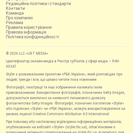
Редакційна політика і стандарти
Контакти
Команда
Про компанію
Реклама
Правила користування
Правова інформація
Політика конфіденційності
© 2026 LLC «UBT MEDIA»
Ідентифікатор онлайн-медіа в Реєстрі суб’єктів у сфері медіа — R40-
05347
Styler є розважальним проєктом «РБК-Україна», який розповідає про
людей, тренди і все, що цікаво читати поза новинами.
Фотографії, ілюстрації та інші зображення належать їхнім
правовласникам. Використання фотографій, позначених Getty Images,
допускається виключно за наявності письмового дозволу
фотоагентства Getty Images. Фотографії, позначені логотипом «Styler»
або підписані «Styler» чи «РБК-Україна», можуть використовуватися на
умовах ліцензії Creative Commons Attribution 4.0 International.
При повному або частковому відтворенні інформаційних матеріалів,
опублікованих на вебсайті «Styler» (styler.rbc.ua), обов'язковим є
розміщення активного гіперпосилання на styler.rbc.ua, відкритого для