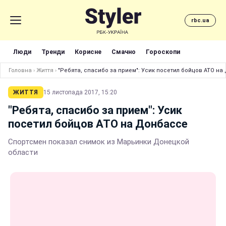
rbc.ua
Люди
Тренди
Корисне
Смачно
Гороскопи
Головна
›
Життя
›
"Ребята, спасибо за прием": Усик посетил бойцов АТО н
ЖИТТЯ
15 листопада 2017, 15:20
"Ребята, спасибо за прием": Усик
посетил бойцов АТО на Донбассе
Спортсмен показал снимок из Марьинки Донецкой
области