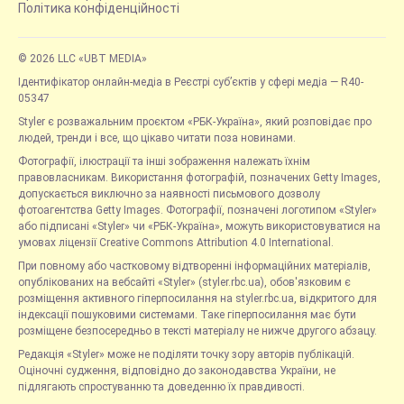
Політика конфіденційності
© 2026 LLC «UBT MEDIA»
Ідентифікатор онлайн-медіа в Реєстрі суб’єктів у сфері медіа — R40-
05347
Styler є розважальним проєктом «РБК-Україна», який розповідає про
людей, тренди і все, що цікаво читати поза новинами.
Фотографії, ілюстрації та інші зображення належать їхнім
правовласникам. Використання фотографій, позначених Getty Images,
допускається виключно за наявності письмового дозволу
фотоагентства Getty Images. Фотографії, позначені логотипом «Styler»
або підписані «Styler» чи «РБК-Україна», можуть використовуватися на
умовах ліцензії Creative Commons Attribution 4.0 International.
При повному або частковому відтворенні інформаційних матеріалів,
опублікованих на вебсайті «Styler» (styler.rbc.ua), обов'язковим є
розміщення активного гіперпосилання на styler.rbc.ua, відкритого для
індексації пошуковими системами. Таке гіперпосилання має бути
розміщене безпосередньо в тексті матеріалу не нижче другого абзацу.
Редакція «Styler» може не поділяти точку зору авторів публікацій.
Оціночні судження, відповідно до законодавства України, не
підлягають спростуванню та доведенню їх правдивості.