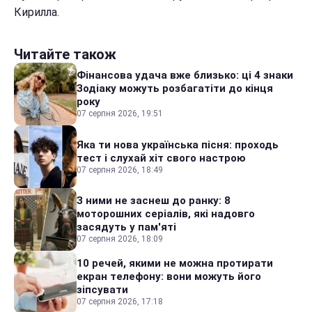
Кирилла.
Читайте також
Фінансова удача вже близько: ці 4 знаки
Зодіаку можуть розбагатіти до кінця
року
07 серпня 2026, 19:51
Яка ти нова українська пісня: проходь
тест і слухай хіт свого настрою
07 серпня 2026, 18:49
З ними не заснеш до ранку: 8
моторошних серіалів, які надовго
засядуть у пам'яті
07 серпня 2026, 18:09
10 речей, якими не можна протирати
екран телефону: вони можуть його
зіпсувати
07 серпня 2026, 17:18