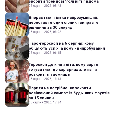
зробити трендові "голі нігті" вдома
06 серпня 2026, 08:43
Впорається тільки найрозумніший:
переставте один сірник і виправте
рівняння за 30 секунд
06 серпня 2026, 08:02
Таро-гороскоп на 6 серпня: кому
обіцяють успіх, а кому - випробування
06 серпня 2026, 06:15
Гороскоп до кінця літа: кому варто
готуватися до кар'єрних злетів та
розкриття таємниць
05 серпня 2026, 18:13
Варити не потрібно: як закрити
освіжаючий компот із будь-яких фруктів
за 15 хвилин
05 серпня 2026, 17:34