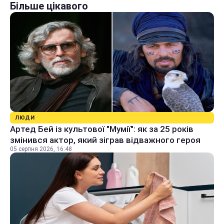
Більше цікавого
ЛЮДИ
Артед Бей із культової "Мумії": як за 25 років
змінився актор, який зіграв відважного героя
05 серпня 2026, 16:48