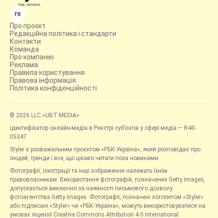
FB
Про проєкт
Редакційна політика і стандарти
Контакти
Команда
Про компанію
Реклама
Правила користування
Правова інформація
Політика конфіденційності
© 2026 LLC «UBT MEDIA»
Ідентифікатор онлайн-медіа в Реєстрі суб’єктів у сфері медіа — R40-
05347
Styler є розважальним проєктом «РБК-Україна», який розповідає про
людей, тренди і все, що цікаво читати поза новинами.
Фотографії, ілюстрації та інші зображення належать їхнім
правовласникам. Використання фотографій, позначених Getty Images,
допускається виключно за наявності письмового дозволу
фотоагентства Getty Images. Фотографії, позначені логотипом «Styler»
або підписані «Styler» чи «РБК-Україна», можуть використовуватися на
умовах ліцензії Creative Commons Attribution 4.0 International.