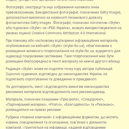
Фотографії, ілюстрації та інші зображення належать їхнім
правовласникам. Використання фотографій, позначених Getty Images,
допускається виключно за наявності письмового дозволу
фотоагентства Getty Images. Фотографії, позначені логотипом «Styler»
або підписані «Styler» чи «РБК-Україна», можуть використовуватися на
умовах ліцензії Creative Commons Attribution 4.0 International.
При повному або частковому відтворенні інформаційних матеріалів,
опублікованих на вебсайті «Styler» (styler.rbc.ua), обов'язковим є
розміщення активного гіперпосилання на styler.rbc.ua, відкритого для
індексації пошуковими системами. Таке гіперпосилання має бути
розміщене безпосередньо в тексті матеріалу не нижче другого абзацу.
Редакція «Styler» може не поділяти точку зору авторів публікацій.
Оціночні судження, відповідно до законодавства України, не
підлягають спростуванню та доведенню їх правдивості.
За достовірність, зміст і відповідність вимогам законодавства
рекламних матеріалів відповідальність несе рекламодавець.
Матеріали, позначені плашками «Прес-реліз», «Спецпроєкт»,
«Партнерський матеріал», «Promo», «Благодійність» та «Резонанс»,
розміщуються на правах реклами.
Рубрика «Новини компаній» є інформаційним форматом, що містить
новини, повідомлення та оголошення, пов'язані з діяльністю
компаній, і ґрунтується на інформації, наданій відповідними