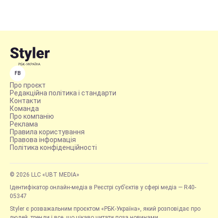
FB
Про проєкт
Редакційна політика і стандарти
Контакти
Команда
Про компанію
Реклама
Правила користування
Правова інформація
Політика конфіденційності
© 2026 LLC «UBT MEDIA»
Ідентифікатор онлайн-медіа в Реєстрі суб’єктів у сфері медіа — R40-
05347
Styler є розважальним проєктом «РБК-Україна», який розповідає про
людей, тренди і все, що цікаво читати поза новинами.