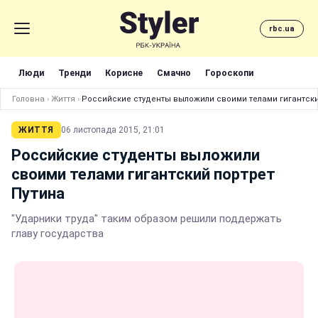
rbc.ua
Люди
Тренди
Корисне
Смачно
Гороскопи
Головна
›
Життя
›
Российские студенты выложили своими телами гигантски
ЖИТТЯ
06 листопада 2015, 21:01
Российские студенты выложили
своими телами гигантский портрет
Путина
"Ударники труда" таким образом решили поддержать
главу государства