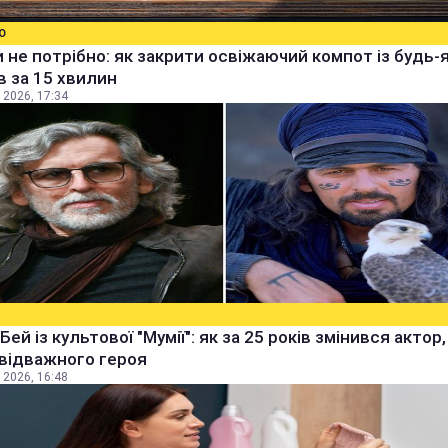
О
 не потрібно: як закрити освіжаючий компот із будь-
в за 15 хвилин
 2026, 17:34
Бей із культової "Мумії": як за 25 років змінився актор
 відважного героя
 2026, 16:48