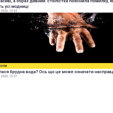
расиві, а образ дивний: стилістка пояснила помилку, я
ь усі модниці
 2026, 15:52
КОПИ
ася брудна вода? Ось що це може означати насправ
 2026, 15:27