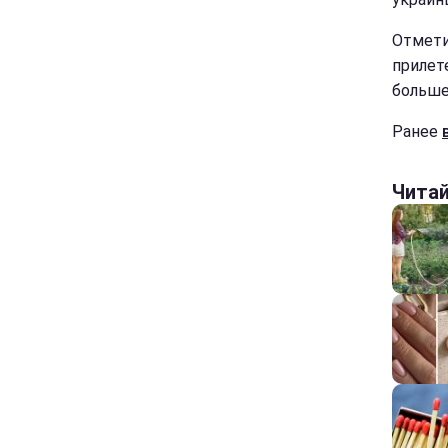
Отмети
прилет
больше
Ранее
Чита