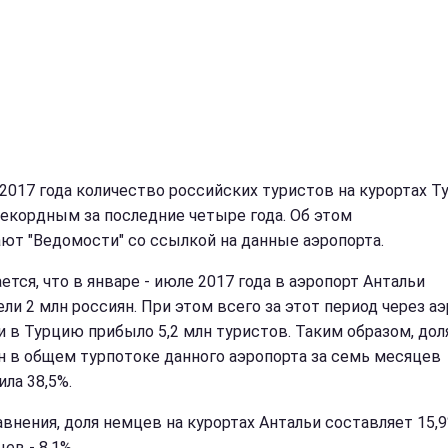
2017 года количество российских туристов на курортах Т
рекордным за последние четыре года. Об этом
ют "Ведомости" со ссылкой на данные аэропорта.
ется, что в январе - июле 2017 года в аэропорт Антальи
ели 2 млн россиян. При этом всего за этот период через а
и в Турцию прибыло 5,2 млн туристов. Таким образом, дол
н в общем турпотоке данного аэропорта за семь месяцев
ла 38,5%.
авнения, доля немцев на курортах Антальи составляет 15,9
ев - 8,1%.