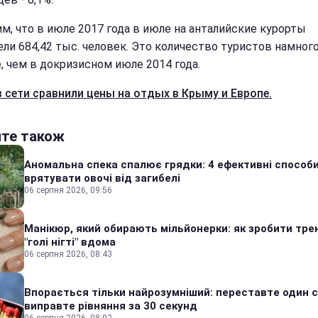
м, что в июле 2017 года в июле на анталийские курорты
ели 684,42 тыс. человек. Это количество туристов намног
, чем в докризисном июле 2014 года.
в сети сравнили цены на отдых в Крыму и Европе.
йте також
Аномальна спека спалює грядки: 4 ефективні способ
врятувати овочі від загибелі
06 серпня 2026, 09:56
Манікюр, який обирають мільйонерки: як зробити тре
"голі нігті" вдома
06 серпня 2026, 08:43
Впорається тільки найрозумніший: переставте один сі
виправте рівняння за 30 секунд