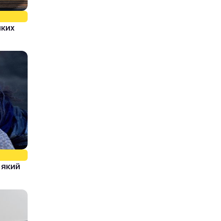
яких
, який