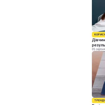
КОРИС
Дівчин
резуль
05 серпня
ТРЕНД