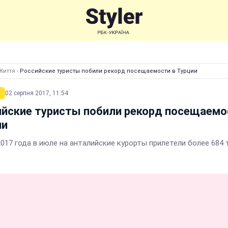
Життя
›
Российские туристы побили рекорд посещаемости в Турции
02 серпня 2017, 11:54
йские туристы побили рекорд посещаемо
ии
2017 года в июле на анталийские курорты прилетели более 684 