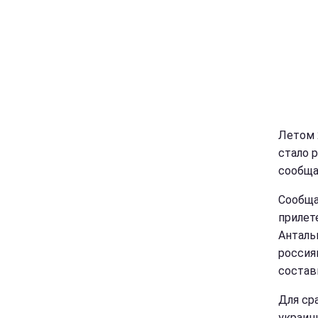
Летом 
стало 
сообща
Сообща
прилет
Анталь
россия
состави
Для ср
украинц