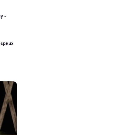
у -
'єрних