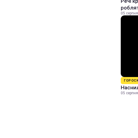
Речі к
роблят
05 серпня
ГОРОС
Наснил
05 серпня