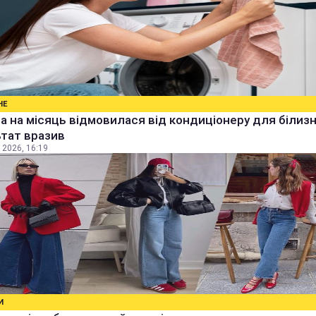
НЕ
а на місяць відмовилася від кондиціонеру для білизн
тат вразив
 2026, 16:19
И