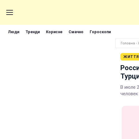
Люди
Тренди
Корисне
Смачно
Гороскопи
Головна
›
ЖИТТЯ
Росси
Турц
В июле 
человек