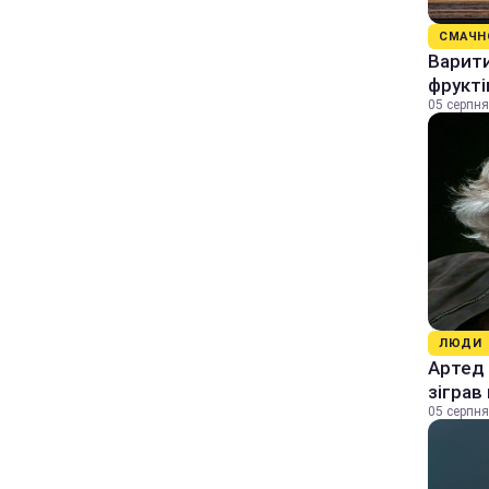
СМАЧН
Варити
фрукті
05 серпня
ЛЮДИ
Артед 
зіграв
05 серпня