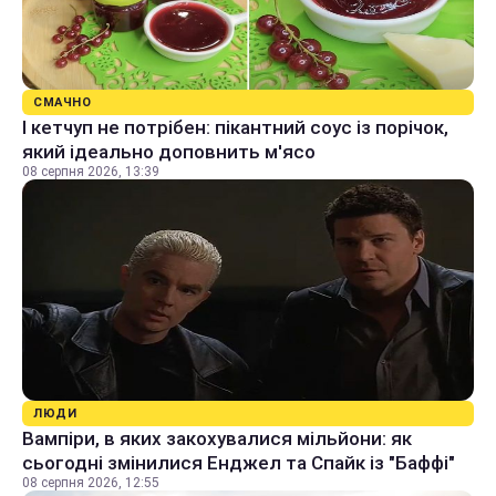
СМАЧНО
І кетчуп не потрібен: пікантний соус із порічок,
який ідеально доповнить м'ясо
08 серпня 2026, 13:39
ЛЮДИ
Вампіри, в яких закохувалися мільйони: як
сьогодні змінилися Енджел та Спайк із "Баффі"
08 серпня 2026, 12:55