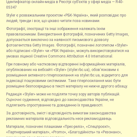
Ідентифікатор онлайн-медіа в Реєстрі суб’єктів у сфері медіа — R40-
05347
Styler є розважальним проєктом «РБК-Україна», який розповідає про
людей, тренди і все, що цікаво читати поза новинами.
Фотографії, ілюстрації та інші зображення належать їхнім
правовласникам. Використання фотографій, позначених Getty Images,
допускається виключно за наявності письмового дозволу
фотоагентства Getty Images. Фотографії, позначені логотипом «Styler»
або підписані «Styler» чи «РБК-Україна», можуть використовуватися на
умовах ліцензії Creative Commons Attribution 4.0 International.
При повному або частковому відтворенні інформаційних матеріалів,
опублікованих на вебсайті «Styler» (styler.rbc.ua), обов'язковим є
розміщення активного гіперпосилання на styler.rbc.ua, відкритого для
індексації пошуковими системами. Таке гіперпосилання має бути
розміщене безпосередньо в тексті матеріалу не нижче другого абзацу.
Редакція «Styler» може не поділяти точку зору авторів публікацій.
Оціночні судження, відповідно до законодавства України, не
підлягають спростуванню та доведенню їх правдивості.
За достовірність, зміст і відповідність вимогам законодавства
рекламних матеріалів відповідальність несе рекламодавець.
Матеріали, позначені плашками «Прес-реліз», «Спецпроєкт»,
«Партнерський матеріал», «Promo», «Благодійність» та «Резонанс»,