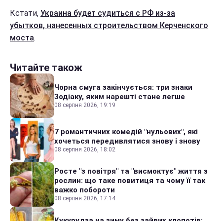
Кстати,
Украина будет судиться с РФ из-за
убытков, нанесенных строительством Керченского
моста
.
Читайте також
Чорна смуга закінчується: три знаки
Зодіаку, яким нарешті стане легше
08 серпня 2026, 19:19
7 романтичних комедій "нульових", які
хочеться передивлятися знову і знову
08 серпня 2026, 18:02
Росте "з повітря" та "висмоктує" життя з
рослин: що таке повитиця та чому її так
важко побороти
08 серпня 2026, 17:14
Кукурудза на зиму без зайвих клопотів: