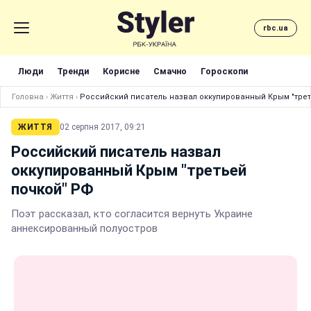
rbc.ua
Люди
Тренди
Корисне
Смачно
Гороскопи
Головна
›
Життя
›
Российский писатель назвал оккупированный Крым "трет
ЖИТТЯ
02 серпня 2017, 09:21
Российский писатель назвал
оккупированный Крым "третьей
почкой" РФ
Поэт рассказал, кто согласится вернуть Украине
аннексированный полуостров