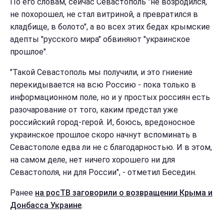
По его словам, сейчас Севастополь "не возродился,
не похорошел, не стал витриной, а превратился в
кладбище, в болото", а во всех этих бедах крымские
адепты "русского мира" обвиняют "украинское
прошлое".
"Такой Севастополь мы получили, и это гниение
перекидывается на всю Россию - пока только в
информационном поле, но и у простых россиян есть
разочарование от того, каким предстал уже
российский город-герой. И, боюсь, вредоносное
украинское прошлое скоро начнут вспоминать в
Севастополе едва ли не с благодарностью. И в этом,
на самом деле, нет ничего хорошего ни для
Севастополя, ни для России", - отметил Беседин.
Ранее
на росТВ заговорили о возвращении Крыма и
Донбасса Украине
.