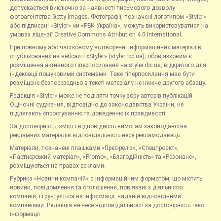
допускається виключно за наявності письмового дозволу
фотоагентства Getty Images. Фотографії, позначені логотипом «Styler»
або підписані «Styler» чи «РБК-Україна», можуть використовуватися на
умовах ліцензії Creative Commons Attribution 4.0 International.
При повному або частковому відтворенні інформаційних матеріалів,
опублікованих на вебсайті «Styler» (styler.rbc.ua), обов'язковим є
розміщення активного гіперпосилання на styler.rbc.ua, відкритого для
індексації пошуковими системами. Таке гіперпосилання має бути
розміщене безпосередньо в тексті матеріалу не нижче другого абзацу.
Редакція «Styler» може не поділяти точку зору авторів публікацій.
Оціночні судження, відповідно до законодавства України, не
підлягають спростуванню та доведенню їх правдивості.
За достовірність, зміст і відповідність вимогам законодавства
рекламних матеріалів відповідальність несе рекламодавець.
Матеріали, позначені плашками «Прес-реліз», «Спецпроєкт»,
«Партнерський матеріал», «Promo», «Благодійність» та «Резонанс»,
розміщуються на правах реклами.
Рубрика «Новини компаній» є інформаційним форматом, що містить
новини, повідомлення та оголошення, пов'язані з діяльністю
компаній, і ґрунтується на інформації, наданій відповідними
компаніями. Редакція не несе відповідальності за достовірність такої
інформації.