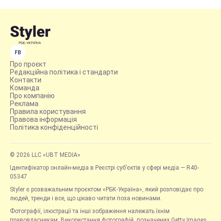
FB
Про проєкт
Редакційна політика і стандарти
Контакти
Команда
Про компанію
Реклама
Правила користування
Правова інформація
Політика конфіденційності
© 2026 LLC «UBT MEDIA»
Ідентифікатор онлайн-медіа в Реєстрі суб’єктів у сфері медіа — R40-
05347
Styler є розважальним проєктом «РБК-Україна», який розповідає про
людей, тренди і все, що цікаво читати поза новинами.
Фотографії, ілюстрації та інші зображення належать їхнім
правовласникам. Використання фотографій, позначених Getty Images,