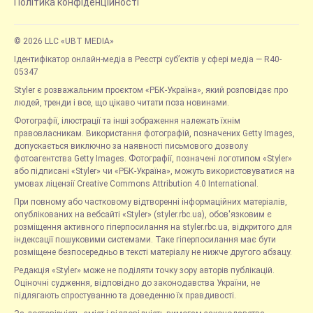
Політика конфіденційності
© 2026 LLC «UBT MEDIA»
Ідентифікатор онлайн-медіа в Реєстрі суб’єктів у сфері медіа — R40-
05347
Styler є розважальним проєктом «РБК-Україна», який розповідає про
людей, тренди і все, що цікаво читати поза новинами.
Фотографії, ілюстрації та інші зображення належать їхнім
правовласникам. Використання фотографій, позначених Getty Images,
допускається виключно за наявності письмового дозволу
фотоагентства Getty Images. Фотографії, позначені логотипом «Styler»
або підписані «Styler» чи «РБК-Україна», можуть використовуватися на
умовах ліцензії Creative Commons Attribution 4.0 International.
При повному або частковому відтворенні інформаційних матеріалів,
опублікованих на вебсайті «Styler» (styler.rbc.ua), обов'язковим є
розміщення активного гіперпосилання на styler.rbc.ua, відкритого для
індексації пошуковими системами. Таке гіперпосилання має бути
розміщене безпосередньо в тексті матеріалу не нижче другого абзацу.
Редакція «Styler» може не поділяти точку зору авторів публікацій.
Оціночні судження, відповідно до законодавства України, не
підлягають спростуванню та доведенню їх правдивості.