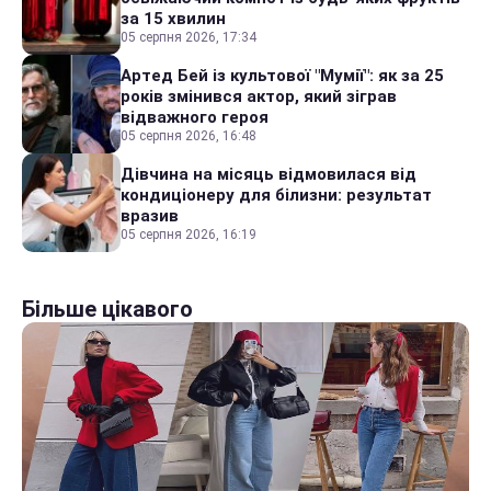
за 15 хвилин
05 серпня 2026, 17:34
Артед Бей із культової "Мумії": як за 25
років змінився актор, який зіграв
відважного героя
05 серпня 2026, 16:48
Дівчина на місяць відмовилася від
кондиціонеру для білизни: результат
вразив
05 серпня 2026, 16:19
Більше цікавого