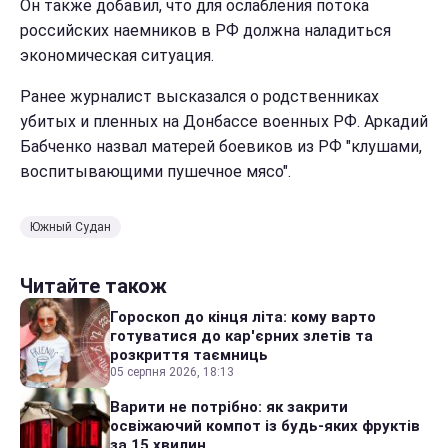
Он также добавил, что для ослабления потока
российских наемников в РФ должна наладиться
экономическая ситуация.
Ранее журналист высказался о родственниках
убитых и пленных на Донбассе военных РФ. Аркадий
Бабченко назвал матерей боевиков из РФ "клушами,
воспитывающими пушечное мясо".
Южный Судан
Читайте також
Гороскоп до кінця літа: кому варто
готуватися до кар'єрних злетів та
розкриття таємниць
05 серпня 2026, 18:13
Варити не потрібно: як закрити
освіжаючий компот із будь-яких фруктів
за 15 хвилин