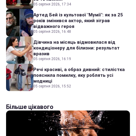
05 серпня 2026, 17:34
Артед Бей із культової "Мумії": як за 25
років змінився актор, який зіграв
відважного героя
05 серпня 2026, 16:48
Дівчина на місяць відмовилася від
кондиціонеру для білизни: результат
вразив
05 серпня 2026, 16:19
Речі красиві, а образ дивний: стилістка
пояснила помилку, яку роблять усі
модниці
05 серпня 2026, 15:52
Більше цікавого