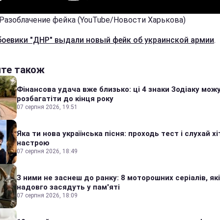
 Разоблачение фейка (YouTube/Новости Харькова)
боевики "ДНР" выдали новый фейк об украинской армии
.
йте також
Фінансова удача вже близько: ці 4 знаки Зодіаку мож
розбагатіти до кінця року
07 серпня 2026, 19:51
Яка ти нова українська пісня: проходь тест і слухай хі
настрою
07 серпня 2026, 18:49
З ними не заснеш до ранку: 8 моторошних серіалів, які
надовго засядуть у пам'яті
07 серпня 2026, 18:09