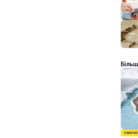
Більш
СМАЧН