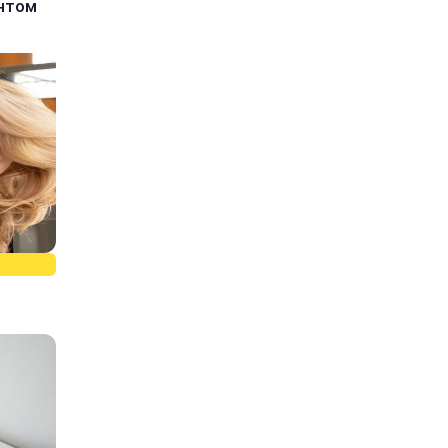
єнтом