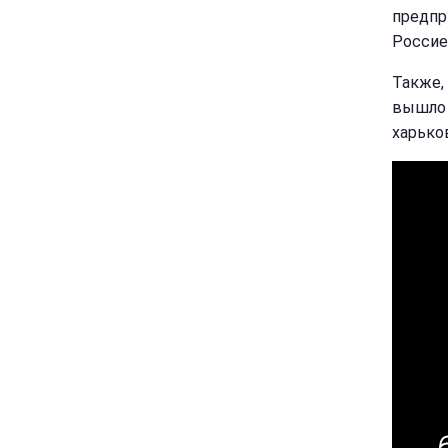
предпр
Россие
Также, 
вышло 
харько