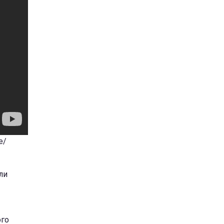
e/
ли
ого