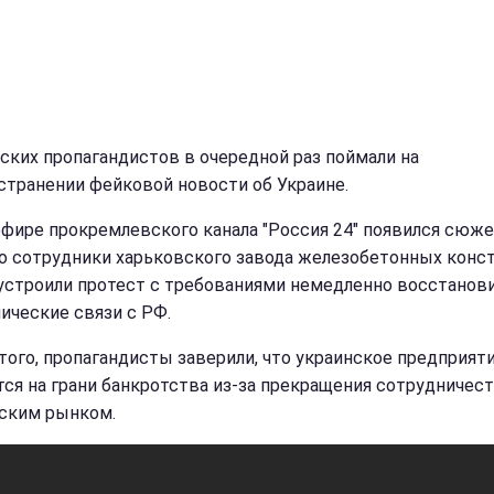
ских пропагандистов в очередной раз поймали на
странении фейковой новости об Украине.
 эфире прокремлевского канала "Россия 24" появился сюже
то сотрудники харьковского завода железобетонных конс
устроили протест с требованиями немедленно восстанов
ические связи с РФ.
того, пропагандисты заверили, что украинское предприят
тся на грани банкротства из-за прекращения сотрудничест
ским рынком.