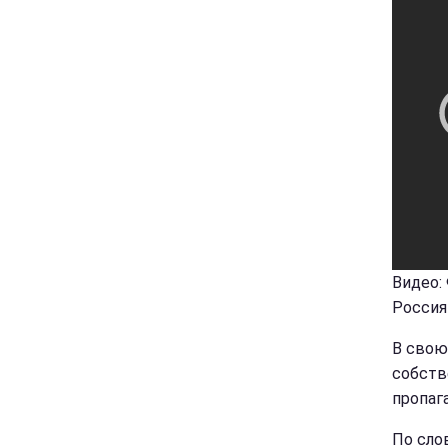
Видео:
Россия
В свою
собств
пропаг
По сло