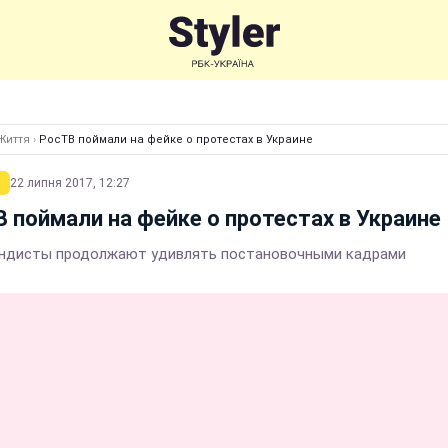
Життя
›
РосТВ поймали на фейке о протестах в Украине
22 липня 2017, 12:27
 поймали на фейке о протестах в Украине
ндисты продолжают удивлять постановочными кадрами