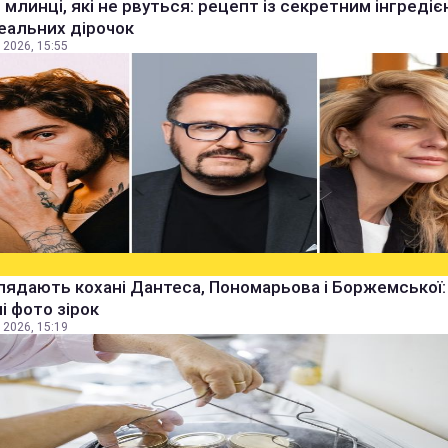
 млинці, які не рвуться: рецепт із секретним інгреді
еальних дірочок
 2026, 15:55
лядають кохані Дантеса, Пономарьова і Боржемської:
ні фото зірок
 2026, 15:19