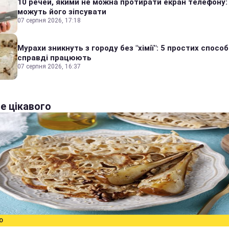
10 речей, якими не можна протирати екран телефону:
можуть його зіпсувати
07 серпня 2026, 17:18
Мурахи зникнуть з городу без "хімії": 5 простих способі
справді працюють
07 серпня 2026, 16:37
е цікавого
О