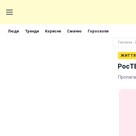
Люди
Тренди
Корисне
Смачно
Гороскопи
Головна
›
ЖИТТЯ
РосТВ
Пропага