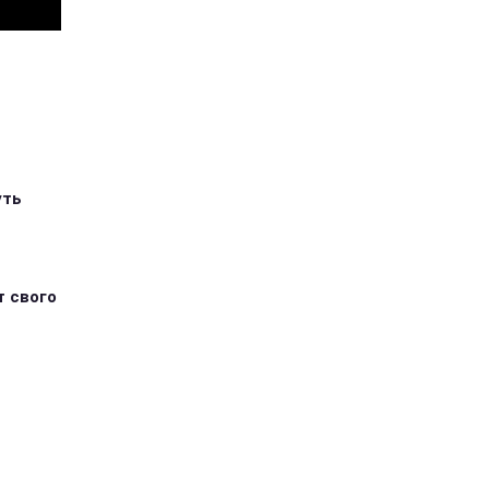
уть
т свого