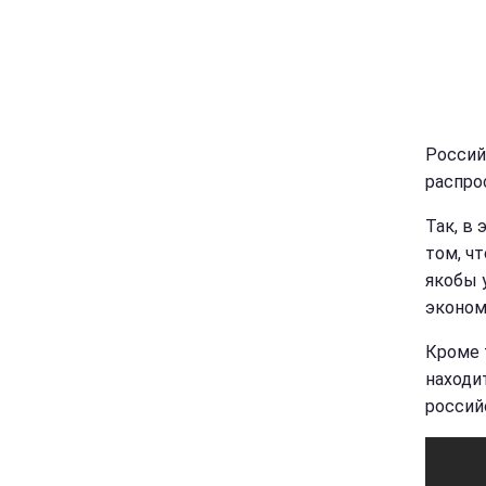
Россий
распро
Так, в
том, ч
якобы 
эконом
Кроме 
находи
россий