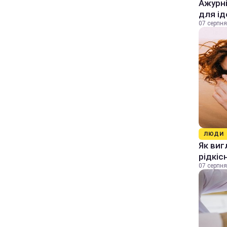
Ажурні
для ід
07 серпня
ЛЮДИ
Як виг
рідкіс
07 серпня