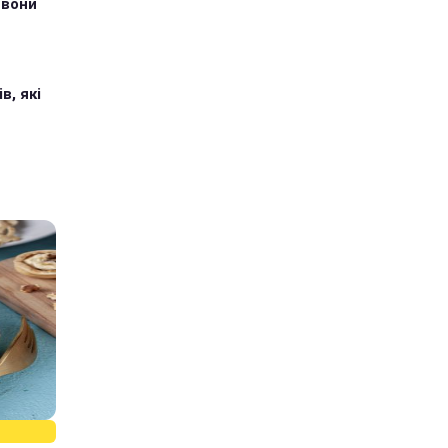
 вони
в, які