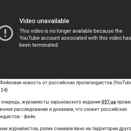
 Фейковая новость от российских пропагандистов (YouTub
 24)
 очередь, журналисты харьковского издания
057.ua
прове
енное расследование и доказали, что сюжет российских
андистов - фейк.
вам журналистов, ролик снимали явно на территории друг