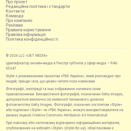
Про проєкт
Редакційна політика і стандарти
Контакти
Команда
Про компанію
Реклама
Правила користування
Правова інформація
Політика конфіденційності
© 2026 LLC «UBT MEDIA»
Ідентифікатор онлайн-медіа в Реєстрі суб’єктів у сфері медіа — R40-
05347
Styler є розважальним проєктом «РБК-Україна», який розповідає про
людей, тренди і все, що цікаво читати поза новинами.
Фотографії, ілюстрації та інші зображення належать їхнім
правовласникам. Використання фотографій, позначених Getty Images,
допускається виключно за наявності письмового дозволу
фотоагентства Getty Images. Фотографії, позначені логотипом «Styler»
або підписані «Styler» чи «РБК-Україна», можуть використовуватися на
умовах ліцензії Creative Commons Attribution 4.0 International.
При повному або частковому відтворенні інформаційних матеріалів,
опублікованих на вебсайті «Styler» (styler.rbc.ua), обов'язковим є