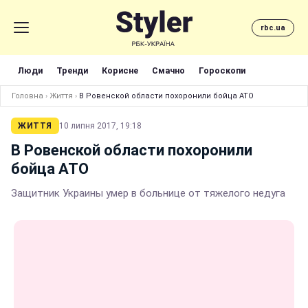
rbc.ua
Люди
Тренди
Корисне
Смачно
Гороскопи
Головна
›
Життя
›
В Ровенской области похоронили бойца АТО
ЖИТТЯ
10 липня 2017, 19:18
В Ровенской области похоронили
бойца АТО
Защитник Украины умер в больнице от тяжелого недуга