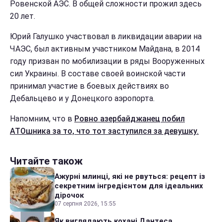
Ровенской АЭС. В общей сложности прожил здесь
20 лет.
Юрий Галушко участвовал в ликвидации аварии на
ЧАЭС, был активным участником Майдана, в 2014
году призван по мобилизации в ряды Вооруженных
сил Украины. В составе своей воинской части
принимал участие в боевых действиях во
Дебальцево и у Донецкого аэропорта.
Напомним, что в
Ровно азербайджанец побил
АТОшника за то, что тот заступился за девушку.
Читайте також
Ажурні млинці, які не рвуться: рецепт із
секретним інгредієнтом для ідеальних
дірочок
07 серпня 2026, 15:55
Як виглядають кохані Дантеса,