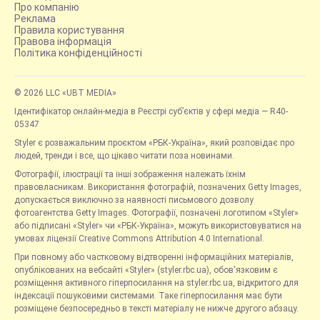
Про компанію
Реклама
Правила користування
Правова інформація
Політика конфіденційності
© 2026 LLC «UBT MEDIA»
Ідентифікатор онлайн-медіа в Реєстрі суб’єктів у сфері медіа — R40-
05347
Styler є розважальним проєктом «РБК-Україна», який розповідає про
людей, тренди і все, що цікаво читати поза новинами.
Фотографії, ілюстрації та інші зображення належать їхнім
правовласникам. Використання фотографій, позначених Getty Images,
допускається виключно за наявності письмового дозволу
фотоагентства Getty Images. Фотографії, позначені логотипом «Styler»
або підписані «Styler» чи «РБК-Україна», можуть використовуватися на
умовах ліцензії Creative Commons Attribution 4.0 International.
При повному або частковому відтворенні інформаційних матеріалів,
опублікованих на вебсайті «Styler» (styler.rbc.ua), обов'язковим є
розміщення активного гіперпосилання на styler.rbc.ua, відкритого для
індексації пошуковими системами. Таке гіперпосилання має бути
розміщене безпосередньо в тексті матеріалу не нижче другого абзацу.