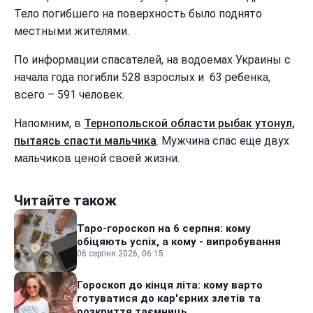
Тело погибшего на поверхность было поднято
местными жителями.
По информации спасателей, на водоемах Украины с
начала года погибли 528 взрослых и 63 ребенка,
всего – 591 человек.
Напомним, в
Тернопольской области рыбак утонул,
пытаясь спасти мальчика
. Мужчина спас еще двух
мальчиков ценой своей жизни.
Читайте також
Таро-гороскоп на 6 серпня: кому
обіцяють успіх, а кому - випробування
06 серпня 2026, 06:15
Гороскоп до кінця літа: кому варто
готуватися до кар'єрних злетів та
розкриття таємниць