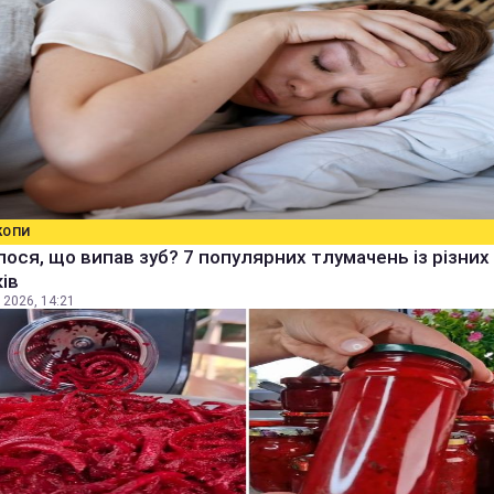
КОПИ
ося, що випав зуб? 7 популярних тлумачень із різних
ів
 2026, 14:21