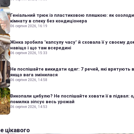
Геніальний трюк із пластиковою пляшкою: як охолод
кімнату в спеку без кондиціонера
06 серпня 2026, 16:19
Жінка зробила "капсулу часу" й сховала її у своєму дом
навіщо і що там всередині
06 серпня 2026, 15:33
Не поспішайте викидати одяг: 7 речей, які врятують в
якщо вага змінилася
06 серпня 2026, 14:58
Викопали цибулю? Не поспішайте ховати її в підвал: 
помилка зіпсує весь урожай
06 серпня 2026, 14:53
е цікавого