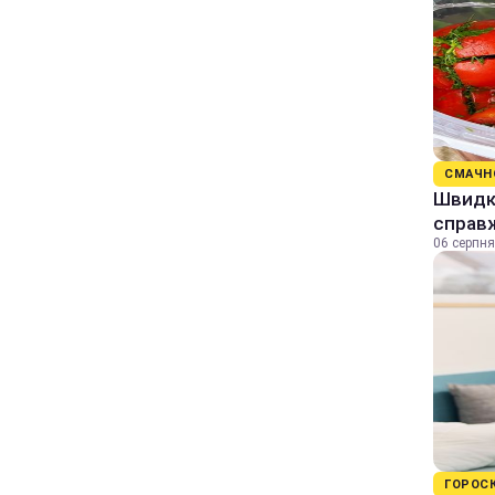
СМАЧН
Швидкі
справж
06 серпня
ГОРОС