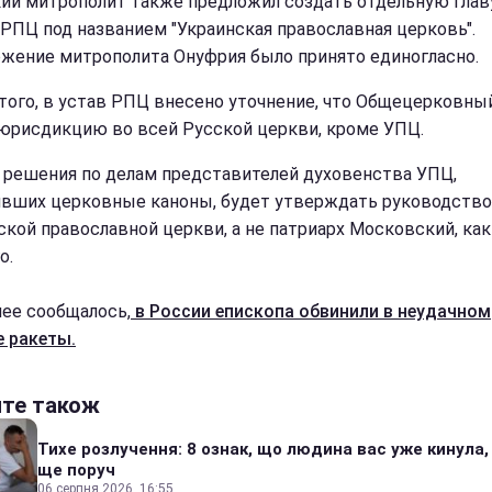
ий митрополит также предложил создать отдельную глав
 РПЦ под названием "Украинская православная церковь".
жение митрополита Онуфрия было принято единогласно.
того, в устав РПЦ внесено уточнение, что Общецерковны
юрисдикцию во всей Русской церкви, кроме УПЦ.
 решения по делам представителей духовенства УПЦ,
вших церковные каноны, будет утверждать руководство
ской православной церкви, а не патриарх Московский, ка
о.
нее сообщалось,
в России епископа обвинили в неудачном
е ракеты.
йте також
Тихе розлучення: 8 ознак, що людина вас уже кинула,
ще поруч
06 серпня 2026, 16:55