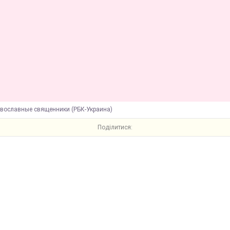
авославные священники (РБК-Украина)
Поділитися: