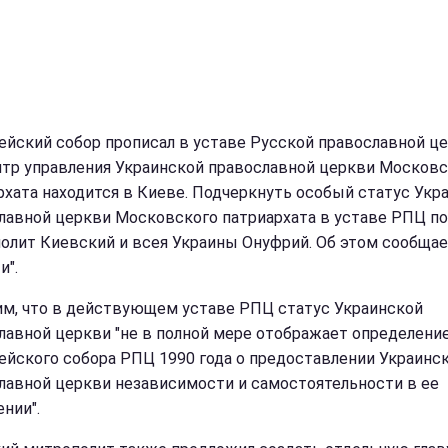
ейский собор прописал в уставе Русской православной це
нтр управления Украинской православной церкви Московс
рхата находится в Киеве. Подчеркнуть особый статус Укр
лавной церкви Московского патриархата в уставе РПЦ п
олит Киевский и всея Украины Онуфрий. Об этом сообщае
и".
м, что в действующем уставе РПЦ статус Украинской
лавной церкви "не в полной мере отображает определени
ейского собора РПЦ 1990 года о предоставлении Украинс
лавной церкви независимости и самостоятельности в ее
нии".