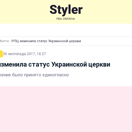
Життя
›
РПЦ изменила статус Украинской церкви
30 листопада 2017, 18:27
зменила статус Украинской церкви
ение было принято единогласно