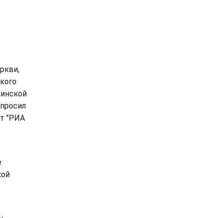
ркви,
кого
аинской
опросил
т "РИА
е
кой