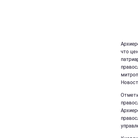
Архиер
что це
патриа
правос
митроп
Новост
Отмети
правос
Архиер
правос
управле