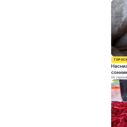
ГОРОС
Наснил
сонник
06 серпня