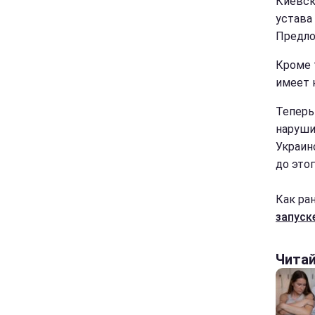
Киевск
устава
Предло
Кроме 
имеет 
Теперь
наруши
Украин
до этог
Как ра
запуск
Чита