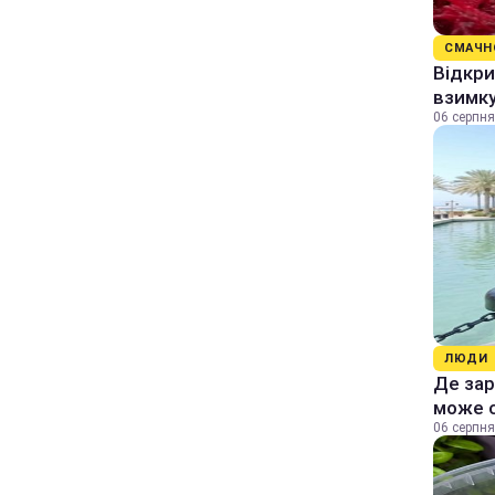
СМАЧН
Відкри
взимку
06 серпня
ЛЮДИ
Де зар
може 
06 серпня