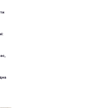
ити
і:
ас,
одна