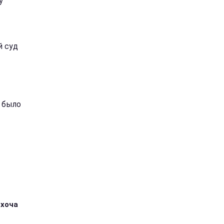
у
й суд
к было
 хоча