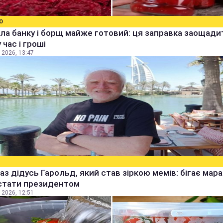
О
ла банку і борщ майже готовий: ця заправка заощади
 час і гроші
 2026, 13:47
аз дідусь Гарольд, який став зіркою мемів: бігає мара
стати президентом
 2026, 12:51