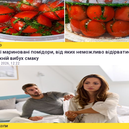
О
 мариновані помідори, від яких неможливо відірвати
ній вибух смаку
 2026, 12:22
КОПИ