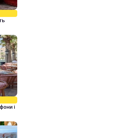
ть
фони і