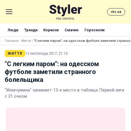
rbc.ua
Люди
Тренди
Корисне
Смачно
Гороскопи
Головна
›
Життя
›
"С легким паром": на одесском футболе заметили странн
ЖИТТЯ
13 листопада 2017, 21:10
"С легким паром": на одесском
футболе заметили странного
болельщика
"Жемчужина" занимает 13-е место в таблице Первой лиги
с 21 очком