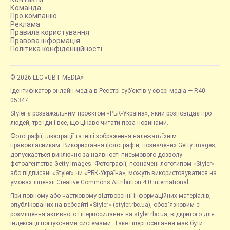
Команда
Про компанію
Реклама
Правила користування
Правова інформація
Політика конфіденційності
© 2026 LLC «UBT MEDIA»
Ідентифікатор онлайн-медіа в Реєстрі суб’єктів у сфері медіа — R40-
05347
Styler є розважальним проєктом «РБК-Україна», який розповідає про
людей, тренди і все, що цікаво читати поза новинами.
Фотографії, ілюстрації та інші зображення належать їхнім
правовласникам. Використання фотографій, позначених Getty Images,
допускається виключно за наявності письмового дозволу
фотоагентства Getty Images. Фотографії, позначені логотипом «Styler»
або підписані «Styler» чи «РБК-Україна», можуть використовуватися на
умовах ліцензії Creative Commons Attribution 4.0 International.
При повному або частковому відтворенні інформаційних матеріалів,
опублікованих на вебсайті «Styler» (styler.rbc.ua), обов'язковим є
розміщення активного гіперпосилання на styler.rbc.ua, відкритого для
індексації пошуковими системами. Таке гіперпосилання має бути