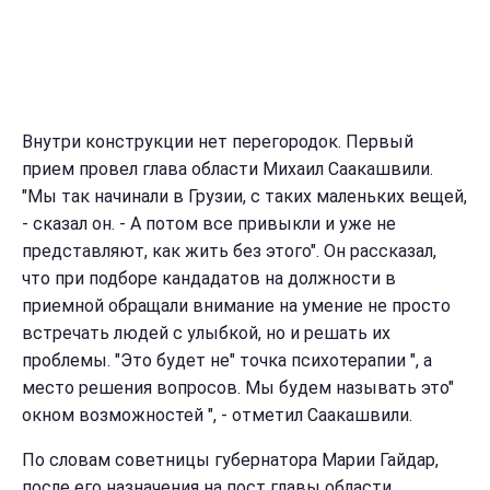
Внутри конструкции нет перегородок. Первый
прием провел глава области Михаил Саакашвили.
"Мы так начинали в Грузии, с таких маленьких вещей,
- сказал он. - А потом все привыкли и уже не
представляют, как жить без этого". Он рассказал,
что при подборе кандадатов на должности в
приемной обращали внимание на умение не просто
встречать людей с улыбкой, но и решать их
проблемы. "Это будет не" точка психотерапии ", а
место решения вопросов. Мы будем называть это"
окном возможностей ", - отметил Саакашвили.
По словам советницы губернатора Марии Гайдар,
после его назначения на пост главы области,