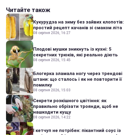
Читайте також
Кукурудза на зиму без зайвих клопотів:
простий рецепт качанів зі смаком літа
08 серпня 2026, 16:27
Плодові мушки зникнуть із кухні: 5
секретних трюків, які реально діють
08 серпня 2026, 15:45
Блогерка зламала ногу через трендові
штани: що сталось і як не повторити її
помилку
08 серпня 2026, 15:03
Секрети розкішного цвітіння: як
правильно обрізати троянди, щоб не
нашкодити кущу
08 серпня 2026, 14:22
І кетчуп не потрібен: пікантний соус із