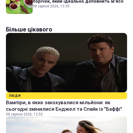
порічок, який ідеально доповнить м'ясо
08 серпня 2026, 13:39
Більше цікавого
ЛЮДИ
Вампіри, в яких закохувалися мільйони: як
сьогодні змінилися Енджел та Спайк із "Баффі"
08 серпня 2026, 12:55