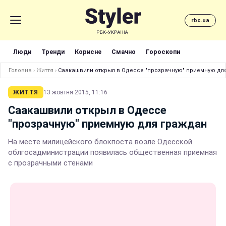
rbc.ua
Люди
Тренди
Корисне
Смачно
Гороскопи
Головна
›
Життя
›
Саакашвили открыл в Одессе "прозрачную" приемную дл
ЖИТТЯ
13 жовтня 2015, 11:16
Саакашвили открыл в Одессе
"прозрачную" приемную для граждан
На месте милицейского блокпоста возле Одесской
облгосадминистрации появилась общественная приемная
с прозрачными стенами