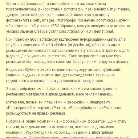
Фотографії, ілюстрації та інші зображення належать їхнім
правовласникам. Використання фотографій, позначених Getty Images,
допускається виключно за наявності письмового дозволу
фотоагентства Getty Images. Фотографії, позначені логотипом «Styler»
або підписані «Styler» чи «РБК-Україна», можуть використовуватися на
умовах ліцензії Creative Commons Attribution 4.0 International.
При повному або частковому відтворенні інформаційних матеріалів,
опублікованих на вебсайті «Styler» (styler.rbc.ua), обов'язковим є
розміщення активного гіперпосилання на styler.rbc.ua, відкритого для
індексації пошуковими системами. Таке гіперпосилання має бути
розміщене безпосередньо в тексті матеріалу не нижче другого абзацу.
Редакція «Styler» може не поділяти точку зору авторів публікацій.
Оціночні судження, відповідно до законодавства України, не
підлягають спростуванню та доведенню їх правдивості.
За достовірність, зміст і відповідність вимогам законодавства
рекламних матеріалів відповідальність несе рекламодавець.
Матеріали, позначені плашками «Прес-реліз», «Спецпроєкт»,
«Партнерський матеріал», «Promo», «Благодійність» та «Резонанс»,
розміщуються на правах реклами.
Рубрика «Новини компаній» є інформаційним форматом, що містить
новини, повідомлення та оголошення, пов'язані з діяльністю
компаній, і ґрунтується на інформації, наданій відповідними