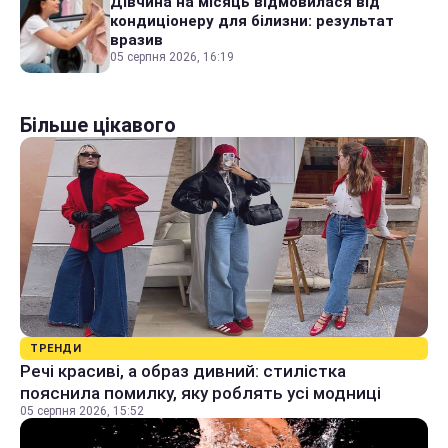
Дівчина на місяць відмовилася від
кондиціонеру для білизни: результат
вразив
05 серпня 2026, 16:19
Більше цікавого
ТРЕНДИ
Речі красиві, а образ дивний: стилістка
пояснила помилку, яку роблять усі модниці
05 серпня 2026, 15:52