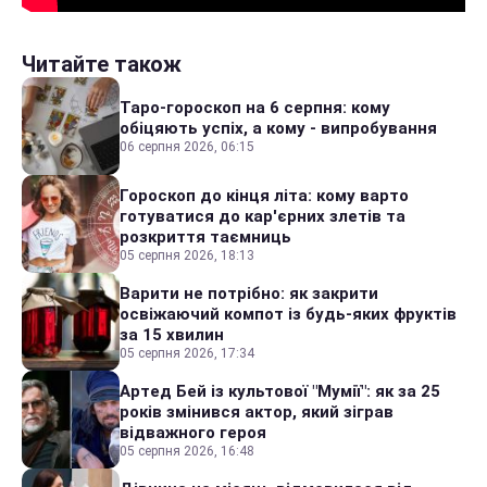
Читайте також
Таро-гороскоп на 6 серпня: кому
обіцяють успіх, а кому - випробування
06 серпня 2026, 06:15
Гороскоп до кінця літа: кому варто
готуватися до кар'єрних злетів та
розкриття таємниць
05 серпня 2026, 18:13
Варити не потрібно: як закрити
освіжаючий компот із будь-яких фруктів
за 15 хвилин
05 серпня 2026, 17:34
Артед Бей із культової "Мумії": як за 25
років змінився актор, який зіграв
відважного героя
05 серпня 2026, 16:48