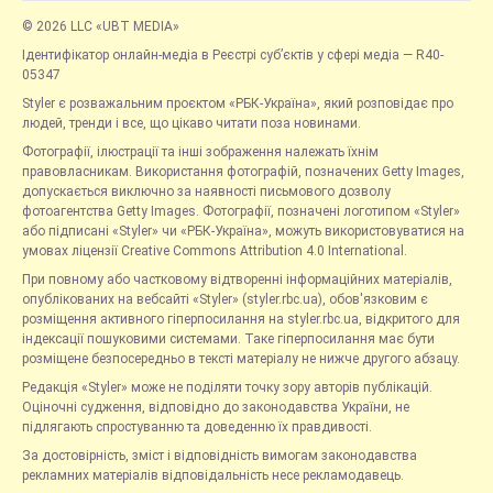
© 2026 LLC «UBT MEDIA»
Ідентифікатор онлайн-медіа в Реєстрі суб’єктів у сфері медіа — R40-
05347
Styler є розважальним проєктом «РБК-Україна», який розповідає про
людей, тренди і все, що цікаво читати поза новинами.
Фотографії, ілюстрації та інші зображення належать їхнім
правовласникам. Використання фотографій, позначених Getty Images,
допускається виключно за наявності письмового дозволу
фотоагентства Getty Images. Фотографії, позначені логотипом «Styler»
або підписані «Styler» чи «РБК-Україна», можуть використовуватися на
умовах ліцензії Creative Commons Attribution 4.0 International.
При повному або частковому відтворенні інформаційних матеріалів,
опублікованих на вебсайті «Styler» (styler.rbc.ua), обов'язковим є
розміщення активного гіперпосилання на styler.rbc.ua, відкритого для
індексації пошуковими системами. Таке гіперпосилання має бути
розміщене безпосередньо в тексті матеріалу не нижче другого абзацу.
Редакція «Styler» може не поділяти точку зору авторів публікацій.
Оціночні судження, відповідно до законодавства України, не
підлягають спростуванню та доведенню їх правдивості.
За достовірність, зміст і відповідність вимогам законодавства
рекламних матеріалів відповідальність несе рекламодавець.