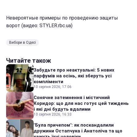
Невероятные примеры по проведению защиты
ворот (видео: STYLER.rbc.ua)
Вибори в Одесі
Читайте також
Забудьте про неактуальні: 5 нових
парфумів на осінь, які зберуть усі
компліменти
10 серпня 2026, 17:06
Сонячне затемнення і містичний
Коридор: що для нас готує цей тиждень
і які дні будуть вдалими
10 серпня 2026, 16:33
"Була причепом": як поскандалили
дружини Остапчука і Анатоліча та що
кажуть їхні чоловіки