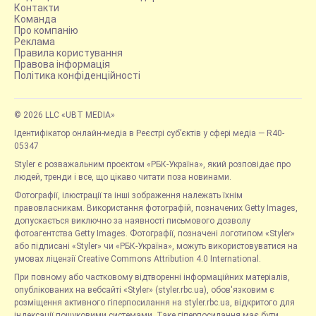
Контакти
Команда
Про компанію
Реклама
Правила користування
Правова інформація
Політика конфіденційності
© 2026 LLC «UBT MEDIA»
Ідентифікатор онлайн-медіа в Реєстрі суб’єктів у сфері медіа — R40-
05347
Styler є розважальним проєктом «РБК-Україна», який розповідає про
людей, тренди і все, що цікаво читати поза новинами.
Фотографії, ілюстрації та інші зображення належать їхнім
правовласникам. Використання фотографій, позначених Getty Images,
допускається виключно за наявності письмового дозволу
фотоагентства Getty Images. Фотографії, позначені логотипом «Styler»
або підписані «Styler» чи «РБК-Україна», можуть використовуватися на
умовах ліцензії Creative Commons Attribution 4.0 International.
При повному або частковому відтворенні інформаційних матеріалів,
опублікованих на вебсайті «Styler» (styler.rbc.ua), обов'язковим є
розміщення активного гіперпосилання на styler.rbc.ua, відкритого для
індексації пошуковими системами. Таке гіперпосилання має бути