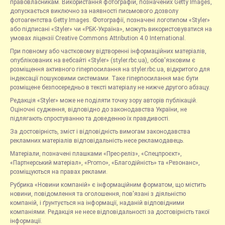
правовласникам. Використання фотографій, позначених Getty Images,
допускається виключно за наявності письмового дозволу
фотоагентства Getty Images. Фотографії, позначені логотипом «Styler»
або підписані «Styler» чи «РБК-Україна», можуть використовуватися на
умовах ліцензії Creative Commons Attribution 4.0 International.
При повному або частковому відтворенні інформаційних матеріалів,
опублікованих на вебсайті «Styler» (styler.rbc.ua), обов'язковим є
розміщення активного гіперпосилання на styler.rbc.ua, відкритого для
індексації пошуковими системами. Таке гіперпосилання має бути
розміщене безпосередньо в тексті матеріалу не нижче другого абзацу.
Редакція «Styler» може не поділяти точку зору авторів публікацій.
Оціночні судження, відповідно до законодавства України, не
підлягають спростуванню та доведенню їх правдивості.
За достовірність, зміст і відповідність вимогам законодавства
рекламних матеріалів відповідальність несе рекламодавець.
Матеріали, позначені плашками «Прес-реліз», «Спецпроєкт»,
«Партнерський матеріал», «Promo», «Благодійність» та «Резонанс»,
розміщуються на правах реклами.
Рубрика «Новини компаній» є інформаційним форматом, що містить
новини, повідомлення та оголошення, пов'язані з діяльністю
компаній, і ґрунтується на інформації, наданій відповідними
компаніями. Редакція не несе відповідальності за достовірність такої
інформації.