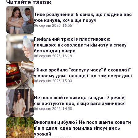
Читайте також
Тихе розлучення: 8 ознак, що людина вас
уже кинула, хоча ще поруч
06 серпня 2026, 16:55
Геніальний трюк із пластиковою
пляшкою: як охолодити кімнату в спеку
без кондиціонера
06 серпня 2026, 16:19
Жінка зробила "капсулу часу" й сховала її
у своєму домі: навіщо і що там всередині
06 серпня 2026, 15:33
Не поспішайте викидати одяг: 7 речей,
які врятують вас, якщо вага змінилася
06 серпня 2026, 14:58
Викопали цибулю? Не поспішайте ховати
її в підвал: одна помилка зіпсує весь
урожай