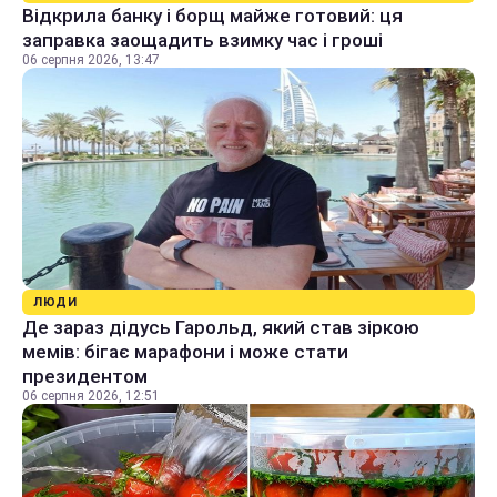
Відкрила банку і борщ майже готовий: ця
заправка заощадить взимку час і гроші
06 серпня 2026, 13:47
ЛЮДИ
Де зараз дідусь Гарольд, який став зіркою
мемів: бігає марафони і може стати
президентом
06 серпня 2026, 12:51