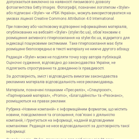
допускається виключно за наявності письмового дозволу
фотоагентства Getty Images. Фотографії, позначені логотипом «Styler»
або підписані «Styler» чи «РБК-Україна», можуть використовуватися на
умовах ліцензії Creative Commons Attribution 4.0 International.
При повному або частковому відтворенні інформаційних матеріалів,
опублікованих на вебсайті «Styler» (styler.rbc.ua), обов'язковим є
розміщення активного гіперпосилання на styler.rbc.ua, відкритого для
індексації пошуковими системами. Таке гіперпосилання має бути
розміщене безпосередньо в тексті матеріалу не нижче другого абзацу.
Редакція «Styler» може не поділяти точку зору авторів публікацій.
Оціночні судження, відповідно до законодавства України, не
підлягають спростуванню та доведенню їх правдивості.
За достовірність, зміст і відповідність вимогам законодавства
рекламних матеріалів відповідальність несе рекламодавець.
Матеріали, позначені плашками «Прес-реліз», «Спецпроєкт»,
«Партнерський матеріал», «Promo», «Благодійність» та «Резонанс»,
розміщуються на правах реклами.
Рубрика «Новини компаній» є інформаційним форматом, що містить
новини, повідомлення та оголошення, пов'язані з діяльністю
компаній, і ґрунтується на інформації, наданій відповідними
компаніями. Редакція не несе відповідальності за достовірність такої
інформації.