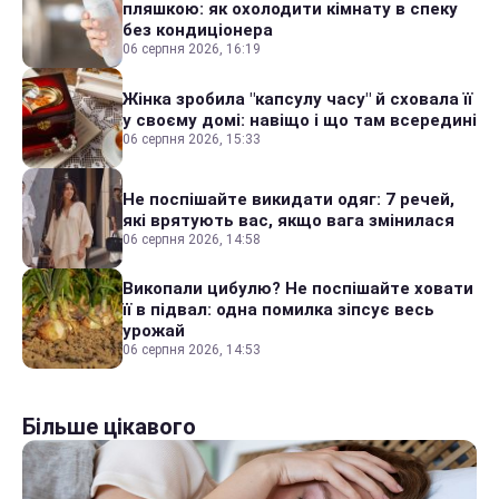
пляшкою: як охолодити кімнату в спеку
без кондиціонера
06 серпня 2026, 16:19
Жінка зробила "капсулу часу" й сховала її
у своєму домі: навіщо і що там всередині
06 серпня 2026, 15:33
Не поспішайте викидати одяг: 7 речей,
які врятують вас, якщо вага змінилася
06 серпня 2026, 14:58
Викопали цибулю? Не поспішайте ховати
її в підвал: одна помилка зіпсує весь
урожай
06 серпня 2026, 14:53
Більше цікавого