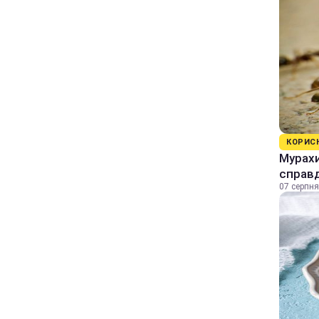
КОРИС
Мурахи
справ
07 серпня