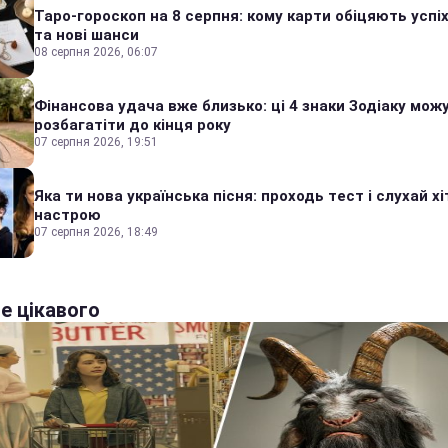
Таро-гороскоп на 8 серпня: кому карти обіцяють успіх
та нові шанси
08 серпня 2026, 06:07
Фінансова удача вже близько: ці 4 знаки Зодіаку мож
розбагатіти до кінця року
07 серпня 2026, 19:51
Яка ти нова українська пісня: проходь тест і слухай хі
настрою
07 серпня 2026, 18:49
е цікавого