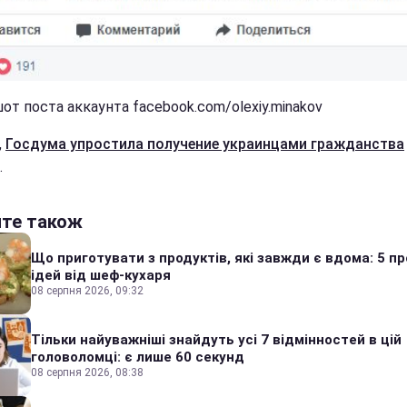
от поста аккаунта facebook.com/olexiy.minakov
,
Госдума упростила получение украинцами гражданства
.
йте також
Що приготувати з продуктів, які завжди є вдома: 5 п
ідей від шеф-кухаря
08 серпня 2026, 09:32
Тільки найуважніші знайдуть усі 7 відмінностей в цій
головоломці: є лише 60 секунд
08 серпня 2026, 08:38