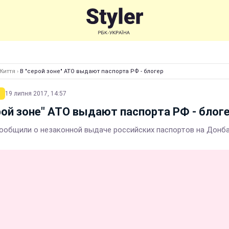
Життя
›
В "серой зоне" АТО выдают паспорта РФ - блогер
19 липня 2017, 14:57
рой зоне" АТО выдают паспорта РФ - блог
сообщили о незаконной выдаче российских паспортов на Донб