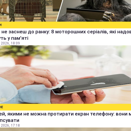
И
 не заснеш до ранку: 8 моторошних серіалів, які надо
ть у пам'яті
 2026, 18:09
НЕ
ей, якими не можна протирати екран телефону: вони
іпсувати
 2026, 17:18