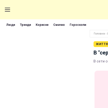
Люди
Тренди
Корисне
Смачно
Гороскопи
Головна
›
ЖИТТЯ
В "се
В сети 