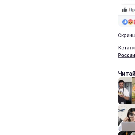
Скринш
Кстати
России
Чита