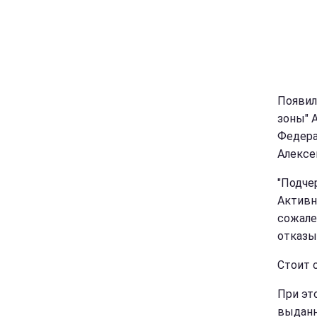
Появил
зоны" 
Федера
Алексе
"Подче
Активн
сожален
отказы
Стоит 
При эт
выданн