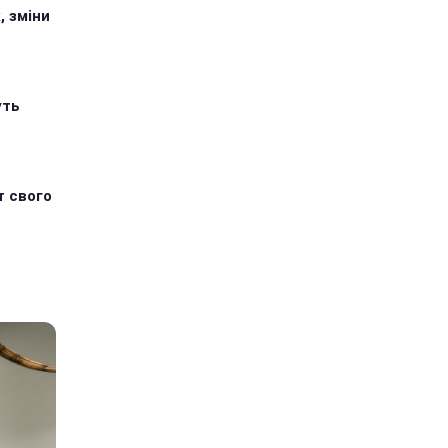
, зміни
уть
т свого