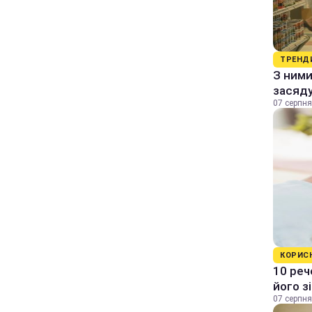
ТРЕНД
З ними
засяду
07 серпня
КОРИС
10 реч
його з
07 серпня