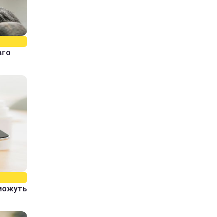
вго
 можуть