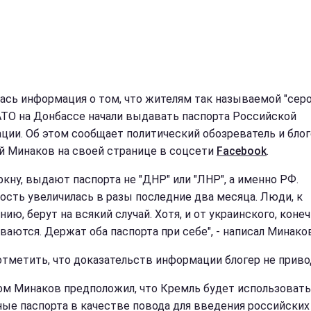
ась информация о том, что жителям так называемой "сер
АТО на Донбассе начали выдавать паспорта Российской
ции. Об этом сообщает политический обозреватель и бло
й Минаков на своей странице в соцсети
Facebook
.
ркну, выдают паспорта не "ДНР" или "ЛНР", а именно РФ.
ость увеличилась в разы последние два месяца. Люди, к
ию, берут на всякий случай. Хотя, и от украинского, конеч
ваются. Держат оба паспорта при себе", - написал Минаков
отметить, что доказательств информации блогер не приво
ом Минаков предположил, что Кремль будет использовать
ые паспорта в качестве повода для введения российских