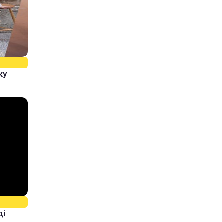
ку
ді