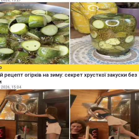
 2026, 15:27
О
й рецепт огірків на зиму: секрет хрусткої закуски без
и
 2026, 15:04