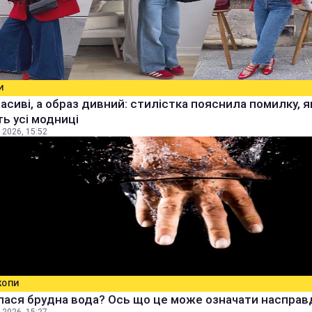
И
расиві, а образ дивний: стилістка пояснила помилку, я
ь усі модниці
 2026, 15:52
КОПИ
ася брудна вода? Ось що це може означати насправ