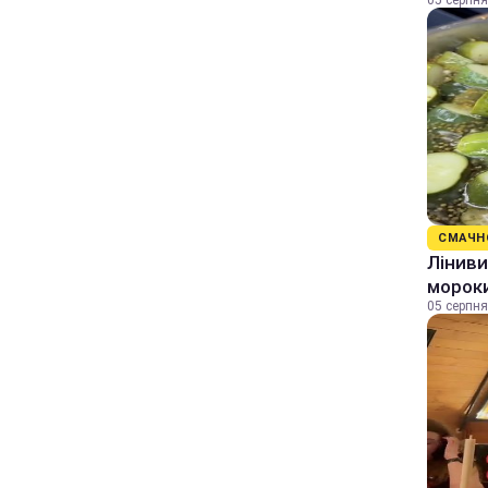
05 серпня
СМАЧН
Ліниви
морок
05 серпня