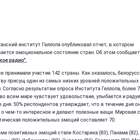
анский институт Геллопа опубликовал отчет, в котором
ается эмоциональное состояние стран. Об этом сообщает
кое радио".
се принимали участие 142 страны. Как оказалось, белорус
ву присущ один из самых низких уровней положительных
. Согласно результатам опроса Института Геллопа, более 
во всем мире чувствует удовольствие, улыбается и раду
е дня. 50% респондентов утверждает, что в течение дня о
 о чем-то интересное и делают полезные вещи. Мировая 
тическая положительных эмоций составляет 70.
ми позитивных эмоций стали Костарика (83), Панама (82),