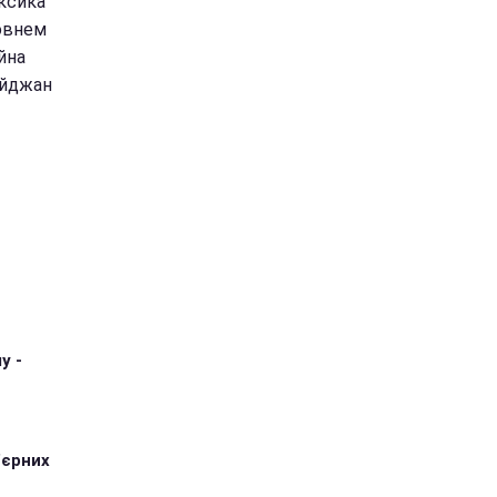
ексика
ровнем
йна
байджан
у -
'єрних