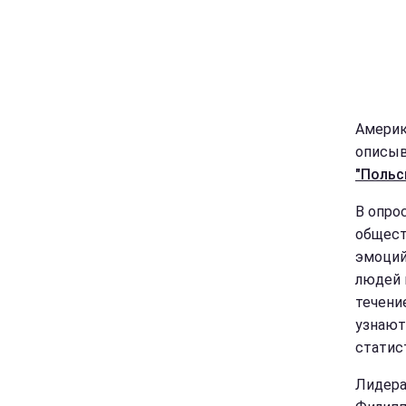
Америк
описыв
"Польс
В опро
общест
эмоций
людей 
течени
узнают
статис
Лидера