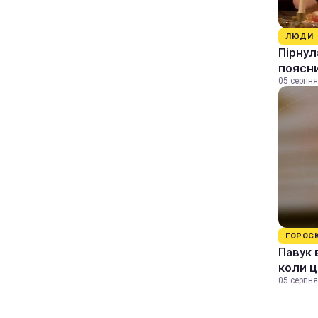
ЛЮДИ
Пірнул
поясн
05 серпня
ГОРОС
Павук 
коли ц
05 серпня