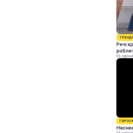
ТРЕНД
Речі к
роблят
05 серпня
ГОРОС
Наснил