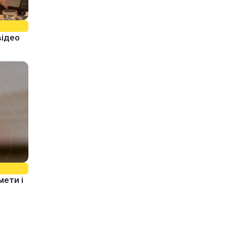
відео
мети і