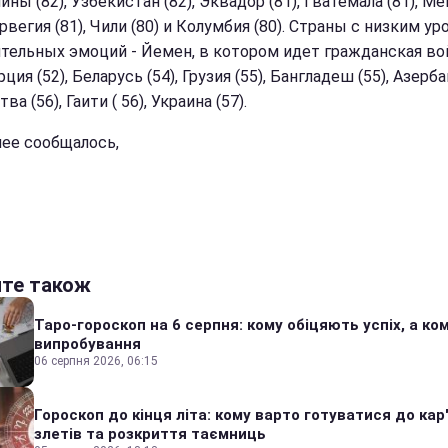
ны (82), Узбекистан (82), Эквадор (81), Гватемала (81), М
орвегия (81), Чили (80) и Колумбия (80). Страны с низким у
тельных эмоций - Йемен, в котором идет гражданская во
урция (52), Беларусь (54), Грузия (55), Бангладеш (55), Азер
тва (56), Гаити ( 56), Украина (57).
нее сообщалось,
йте також
Таро-гороскоп на 6 серпня: кому обіцяють успіх, а ком
випробування
06 серпня 2026, 06:15
Гороскоп до кінця літа: кому варто готуватися до кар
злетів та розкриття таємниць