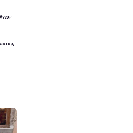
 будь-
 актор,