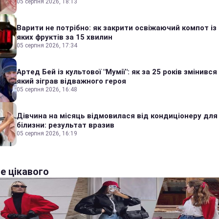
05 серпня 2026, 18:13
Варити не потрібно: як закрити освіжаючий компот із
яких фруктів за 15 хвилин
05 серпня 2026, 17:34
Артед Бей із культової "Мумії": як за 25 років змінився
який зіграв відважного героя
05 серпня 2026, 16:48
Дівчина на місяць відмовилася від кондиціонеру для
білизни: результат вразив
05 серпня 2026, 16:19
е цікавого