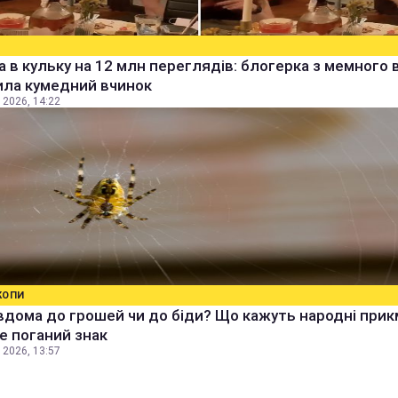
а в кульку на 12 млн переглядів: блогерка з мемного 
ила кумедний вчинок
 2026, 14:22
КОПИ
вдома до грошей чи до біди? Що кажуть народні прик
е поганий знак
 2026, 13:57