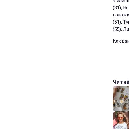
Филиппи
(81), Н
положи
(51), Т
(55), Ли
Как ра
Чита