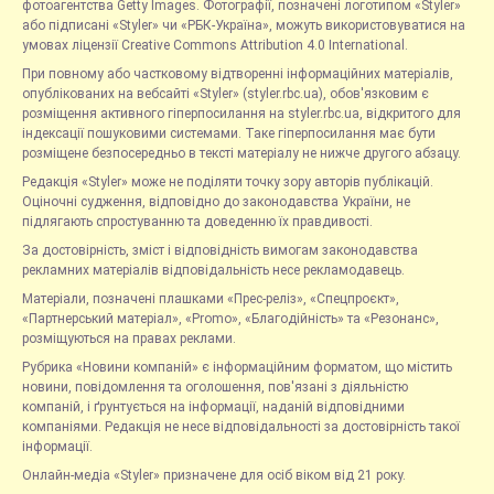
фотоагентства Getty Images. Фотографії, позначені логотипом «Styler»
або підписані «Styler» чи «РБК-Україна», можуть використовуватися на
умовах ліцензії Creative Commons Attribution 4.0 International.
При повному або частковому відтворенні інформаційних матеріалів,
опублікованих на вебсайті «Styler» (styler.rbc.ua), обов'язковим є
розміщення активного гіперпосилання на styler.rbc.ua, відкритого для
індексації пошуковими системами. Таке гіперпосилання має бути
розміщене безпосередньо в тексті матеріалу не нижче другого абзацу.
Редакція «Styler» може не поділяти точку зору авторів публікацій.
Оціночні судження, відповідно до законодавства України, не
підлягають спростуванню та доведенню їх правдивості.
За достовірність, зміст і відповідність вимогам законодавства
рекламних матеріалів відповідальність несе рекламодавець.
Матеріали, позначені плашками «Прес-реліз», «Спецпроєкт»,
«Партнерський матеріал», «Promo», «Благодійність» та «Резонанс»,
розміщуються на правах реклами.
Рубрика «Новини компаній» є інформаційним форматом, що містить
новини, повідомлення та оголошення, пов'язані з діяльністю
компаній, і ґрунтується на інформації, наданій відповідними
компаніями. Редакція не несе відповідальності за достовірність такої
інформації.
Онлайн-медіа «Styler» призначене для осіб віком від 21 року.