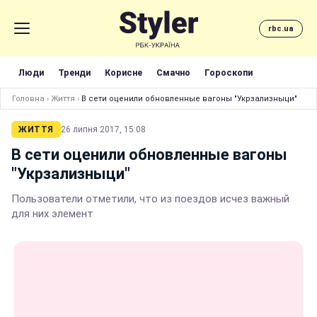
rbc.ua
Люди
Тренди
Корисне
Смачно
Гороскопи
Головна
›
Життя
›
В сети оценили обновленные вагоны "Укрзализныци"
ЖИТТЯ
26 липня 2017, 15:08
В сети оценили обновленные вагоны
"Укрзализныци"
Пользователи отметили, что из поездов исчез важный
для них элемент