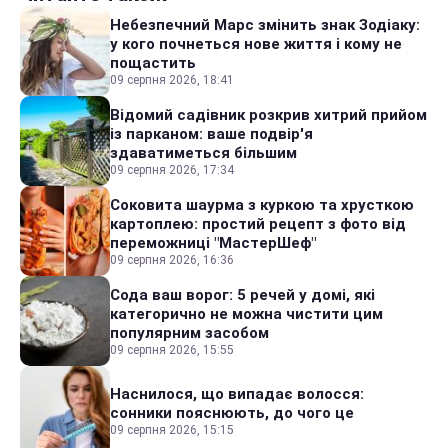
Небезпечний Марс змінить знак Зодіаку:
у кого почнеться нове життя і кому не
пощастить
09 серпня 2026, 18:41
Відомий садівник розкрив хитрий прийом
із парканом: ваше подвір'я
здаватиметься більшим
09 серпня 2026, 17:34
Соковита шаурма з куркою та хрусткою
картоплею: простий рецепт з фото від
переможниці "МастерШеф"
09 серпня 2026, 16:36
Сода ваш ворог: 5 речей у домі, які
категорично не можна чистити цим
популярним засобом
09 серпня 2026, 15:55
Наснилося, що випадає волосся:
сонники пояснюють, до чого це
09 серпня 2026, 15:15