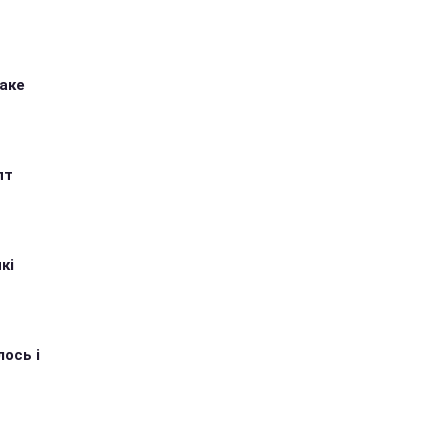
таке
пт
кі
ось і