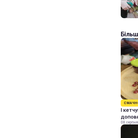
Більш
СМАЧН
І кетч
допов
08 серпня