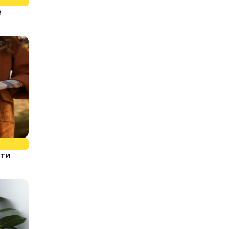
е
ати