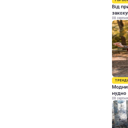
ГОРОС
Від пр
закоху
08 серпня
ТРЕНД
Модний
нудно
08 серпня