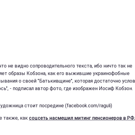
что не видно сопроводительного текста, ибо ничто так не
яет образы Кобзона, как его выжившие украинофобные
ывания о своей "Батькивщине", которая достаточно услов
ось", - подписал автор фото, где изображен Иосиф Кобзон.
Художница стоит посредине (facebook.com/raguli)
е также, как
соцсеть насмешил митинг пенсионеров в РФ