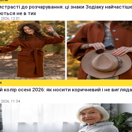
КОПИ
истрасті до розчарування: ці знаки Зодіаку найчастіш
ються не в тих
 2026, 12:01
И
 колір осені 2026: як носити коричневий і не вигляд
 2026, 11:34