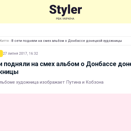
Життя
›
В сети подняли на смех альбом о Донбассе донецкой художницы
27 липня 2017, 16:32
и подняли на смех альбом о Донбассе дон
жницы
льбоме художница изображает Путина и Кобзона