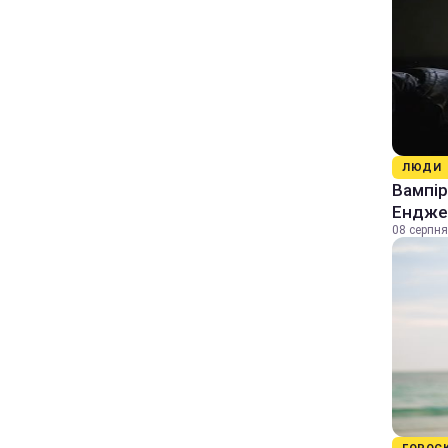
ЛЮДИ
Вампір
Енджел
08 серпня