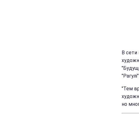
В сети
художн
"Будущ
"Рагулі"
"Тем в
художн
но мно