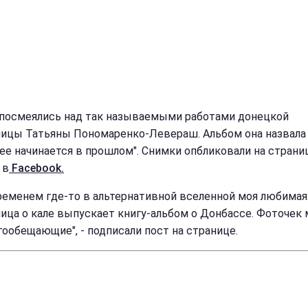
 посмеялись над так называемыми работами донецкой
ицы Татьяны Пономаренко-Левераш. Альбом она назвала
ее начинается в прошлом". Снимки опбликовали на страни
 в
Facebook.
ременем где-то в альтернативной вселенной моя любимая
ица о кале выпускает книгу-альбом о Донбассе. Фоточек 
гообещающие", - подписали пост на странице.