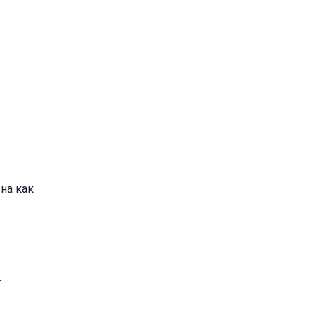
на как
.