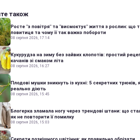
йте також
Росте "з повітря" та "висмоктує" життя з рослин: що 
повитиця та чому її так важко побороти
08 серпня 2026, 17:14
Кукурудза на зиму без зайвих клопотів: простий реце
качанів зі смаком літа
08 серпня 2026, 16:27
Плодові мушки зникнуть із кухні: 5 секретних трюків, я
реально діють
08 серпня 2026, 15:45
Блогерка зламала ногу через трендові штани: що стал
як не повторити її помилку
08 серпня 2026, 15:03
Секрети розкішного цвітіння: як правильно обрізати