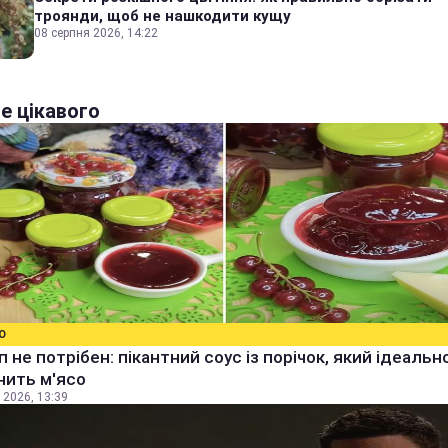
троянди, щоб не нашкодити кущу
08 серпня 2026, 14:22
е цікавого
О
уп не потрібен: пікантний соус із порічок, який ідеальн
нить м'ясо
 2026, 13:39