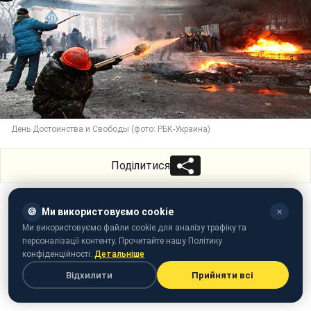
День Достоинства и Свободы (фото: РБК-Украина)
Поділитися
🍪
Ми використовуємо cookie
✕
Ми використовуємо файли cookie для аналізу трафіку та
персоналізації контенту. Прочитайте нашу Політику
конфіденційності.
Детальніше
Відхилити
Прийняти всі