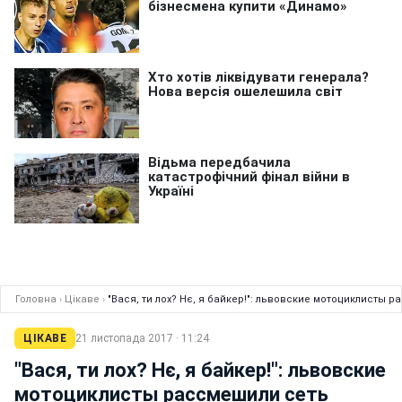
Головна
›
Цікаве
›
"Вася, ти лох? Нє, я байкер!": львовские мотоциклисты 
ЦІКАВЕ
21 листопада 2017 · 11:24
"Вася, ти лох? Нє, я байкер!": львовские
мотоциклисты рассмешили сеть