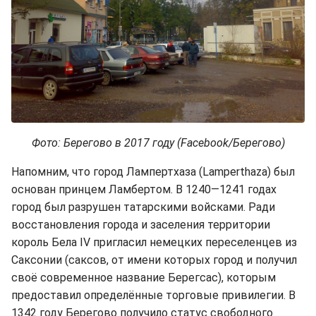
Фото: Берегово в 2017 году (Facebook/Берегово)
Напомним, что город Лампертхаза (Lamperthaza) был
основан принцем Ламбертом. В 1240—1241 годах
город был разрушен татарскими войсками. Ради
восстановления города и заселения территории
король Бела IV пригласил немецких переселенцев из
Саксонии (саксов, от имени которых город и получил
своё современное название Берегсас), которым
предоставил определённые торговые привилегии. В
1342 году Берегово получило статус свободного