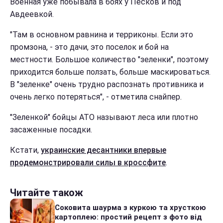
Военная уже побывала в боях у Песков и под
Авдеевкой.
"Там в основном равнина и терриконы. Если это
промзона, - это дачи, это поселок и бой на
местности. Большое количество "зеленки", поэтому
приходится больше ползать, больше маскироваться.
В "зеленке" очень трудно распознать противника и
очень легко потеряться", - отметила снайпер.
"Зеленкой" бойцы АТО называют леса или плотно
засаженные посадки.
Кстати,
украинские десантники впервые
продемонстрировали силы в кроссфите
.
Читайте також
Соковита шаурма з куркою та хрусткою
картоплею: простий рецепт з фото від