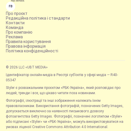
FB
Про проєкт
Редакційна політика і стандарти
Контакти
Команда
Про компанію
Реклама
Правила користування
Правова інформація
Політика конфіденційності
© 2026 LLC «UBT MEDIA»
Ідентифікатор онлайн-медіа в Реєстрі суб’єктів у сфері медіа — R40-
05347
Styler є розважальним проєктом «РБК-Україна», який розповідає про
людей, тренди і все, що цікаво читати поза новинами.
Фотографії, ілюстрації та інші зображення належать їхнім
правовласникам. Використання фотографій, позначених Getty Images,
допускається виключно за наявності письмового дозволу
фотоагентства Getty Images. Фотографії, позначені логотипом «Styler»
або підписані «Styler» чи «РБК-Україна», можуть використовуватися на
умовах ліцензії Creative Commons Attribution 4.0 International.