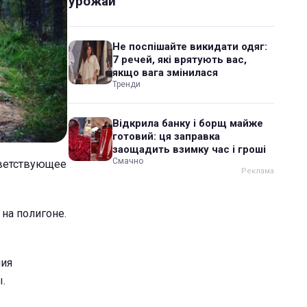
урожай
Не поспішайте викидати одяг:
7 речей, які врятують вас,
якщо вага змінилася
Тренди
Відкрила банку і борщ майже
готовий: ця заправка
заощадить взимку час і гроші
Смачно
тветствующее
 на полигоне.
ния
.