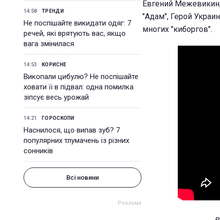
Евгений Межевикин, 
14:58
ТРЕНДИ
"Адам", Герой Украи
Не поспішайте викидати одяг: 7
многих "киборгов".
речей, які врятують вас, якщо
вага змінилася
14:53
КОРИСНЕ
Викопали цибулю? Не поспішайте
ховати її в підвал: одна помилка
зіпсує весь урожай
14:21
ГОРОСКОПИ
Наснилося, що випав зуб? 7
популярних тлумачень із різних
сонників
Всі новини