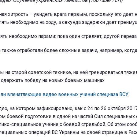
идео: Обучение украинских танкистов (YouTube/ТСН)
вная хитрость – увидеть врага первым, поскольку это дает
ять необходимо на ходу, а секунда задержки дает преимущ
лять необходимо парами: пока один стреляет, другой переза
также отработали более сложные задачи, например, когда
ы на старой советской технике, на ней тренироваться тяже
т одержать победу на новых боевых машинах.
али впечатляющее видео военных учений спецназа ВСУ
.
ео, на котором зафиксировано, как с 24 по 26 октября 2017
ом боевой подготовки в одной из частей Сил специальных 
ико-специальное учение с боевой стрельбой. Об этом со
пециальных операций ВС Украины на своей странице в Fac