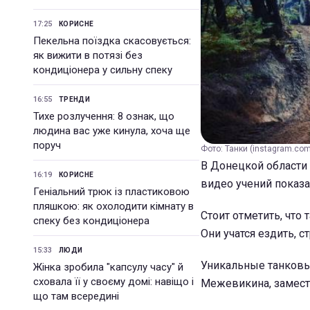
17:25
КОРИСНЕ
Пекельна поїздка скасовується:
як вижити в потязі без
кондиціонера у сильну спеку
16:55
ТРЕНДИ
Тихе розлучення: 8 ознак, що
людина вас уже кинула, хоча ще
поруч
Фото: Танки (instagram.com/
В Донецкой области
16:19
КОРИСНЕ
видео учений показ
Геніальний трюк із пластиковою
пляшкою: як охолодити кімнату в
Стоит отметить, что
спеку без кондиціонера
Они учатся ездить, 
15:33
ЛЮДИ
Уникальные танковы
Жінка зробила "капсулу часу" й
сховала її у своєму домі: навіщо і
Межевикина, замест
що там всередині