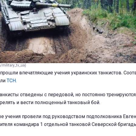
military_tv_ua)
 прошли впечатляющие учения украинских танкистов. Соо
али
ТСН
.
 танкисты отведены с передовой, но постоянно тренируются
стрелять и вести полноценный танковый бой.
е учения провели под руководством подполковника Евге
ителя командира 1 отдельной танковой Северской бригады