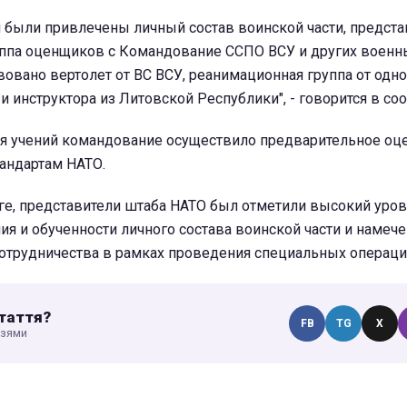
 были привлечены личный состав воинской части, предста
уппа оценщиков с Командование ССПО ВСУ и других военны
овано вертолет от ВС ВСУ, реанимационная группа от одно
и инструктора из Литовской Республики", - говорится в со
я учений командование осуществило предварительное оц
тандартам НАТО.
ге, представители штаба НАТО был отметили высокий уро
ия и обученности личного состава воинской части и наме
отрудничества в рамках проведения специальных операци
таття?
FB
TG
X
узями