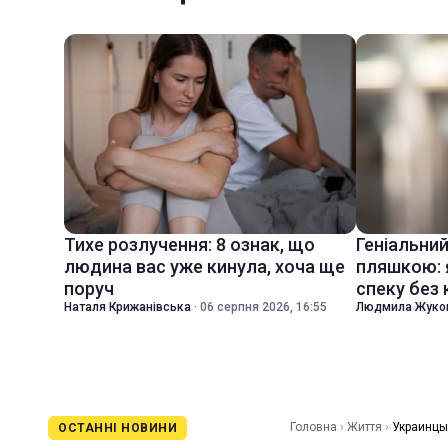
Тихе розлучення: 8 ознак, що
Геніальни
людина вас уже кинула, хоча ще
пляшкою: 
поруч
спеку без
Наталя Крижанівська
·
06 серпня 2026, 16:55
Людмила Жуко
Головна
›
Життя
›
Украинцы
ОСТАННІ НОВИНИ