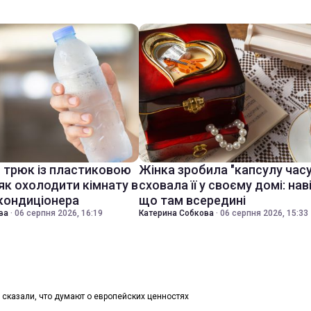
й трюк із пластиковою
Жінка зробила "капсулу часу
як охолодити кімнату в
сховала її у своєму домі: нав
 кондиціонера
що там всередині
ва
·
06 серпня 2026, 16:19
Катерина Собкова
·
06 серпня 2026, 15:33
 сказали, что думают о европейских ценностях