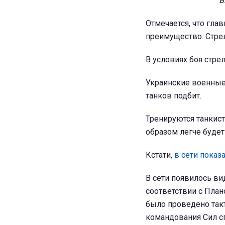
В
Отмечается, что гла
преимущество. Стрел
В условиях боя стре
Украинские военные 
танков подбит.
Тренируются танкист
образом легче буде
Кстати,
в сети показ
В сети появилось вид
соответствии с План
было проведено такт
командования Сил с