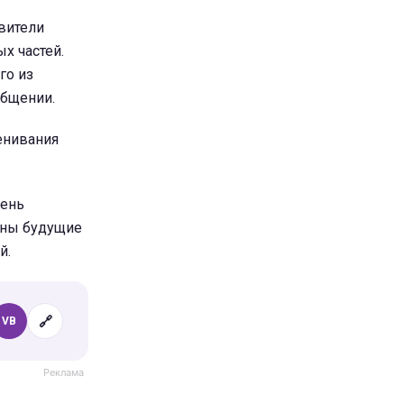
вители
х частей.
го из
общении.
енивания
вень
чены будущие
й.
🔗
VB