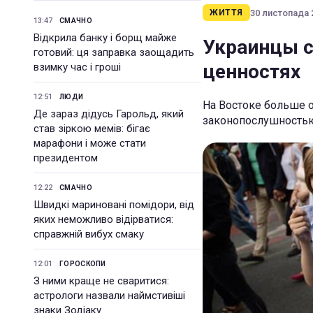
30 листопада 2
ЖИТТЯ
13:47
СМАЧНО
Відкрила банку і борщ майже
Украинцы с
готовий: ця заправка заощадить
ценностях
взимку час і гроші
12:51
ЛЮДИ
На Востоке больше о
Де зараз дідусь Гарольд, який
законопослушность
став зіркою мемів: бігає
марафони і може стати
президентом
12:22
СМАЧНО
Швидкі мариновані помідори, від
яких неможливо відірватися:
справжній вибух смаку
12:01
ГОРОСКОПИ
З ними краще не сваритися:
астрологи назвали наймстивіші
знаки Зодіаку