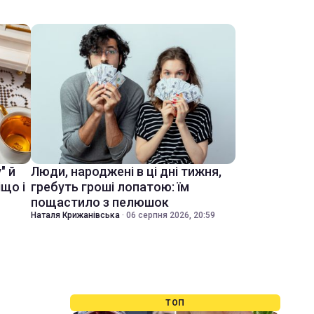
" й
Люди, народжені в ці дні тижня,
іщо і
гребуть гроші лопатою: їм
пощастило з пелюшок
Наталя Крижанівська
·
06 серпня 2026, 20:59
ТОП