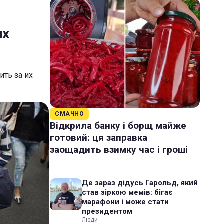
их
ть за их
СМАЧНО
Відкрила банку і борщ майже
готовий: ця заправка
заощадить взимку час і гроші
Де зараз дідусь Гарольд, який
став зіркою мемів: бігає
марафони і може стати
президентом
Люди