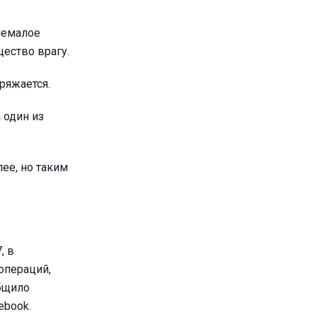
 немалое
ество врагу.
ряжается.
 один из
лее, но таким
, в
операций,
общило
ebook.