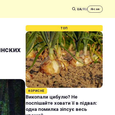
UA
/
RU
rbc.ua
ТОП
инских
КОРИСНЕ
Викопали цибулю? Не
поспішайте ховати її в підвал:
одна помилка зіпсує весь