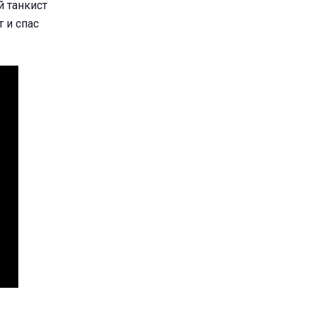
й танкист
 и спас