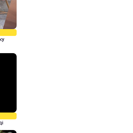
ку
ді