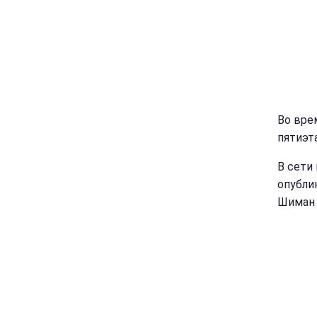
Во вре
пятиэт
В сети
опубли
Шиман 