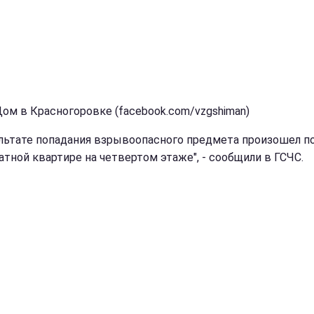
Дом в Красногоровке (facebook.com/vzgshiman)
ультате попадания взрывоопасного предмета произошел п
атной квартире на четвертом этаже", - сообщили в ГСЧС.