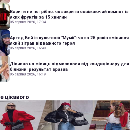
Варити не потрібно: як закрити освіжаючий компот із
яких фруктів за 15 хвилин
05 серпня 2026, 17:34
Артед Бей із культової "Мумії": як за 25 років змінився
який зіграв відважного героя
05 серпня 2026, 16:48
Дівчина на місяць відмовилася від кондиціонеру для
білизни: результат вразив
05 серпня 2026, 16:19
е цікавого