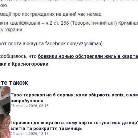
от поста аккаунта facebook.com/vzgshiman)
сообщалось, что
боевики ночью обстреляли жилые кварт
ки и Красногоровки
.
йте також
Таро-гороскоп на 6 серпня: кому обіцяють успіх, а ком
випробування
06 серпня 2026, 06:15
Гороскоп до кінця літа: кому варто готуватися до кар
злетів та розкриття таємниць
05 серпня 2026, 18:13