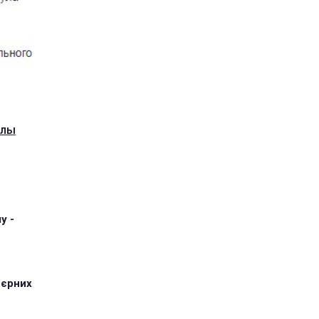
алы
у -
'єрних