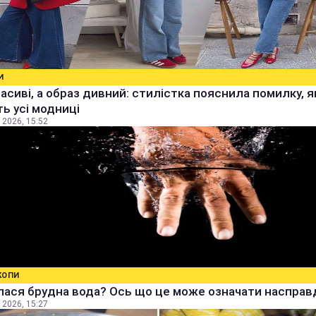
И
расиві, а образ дивний: стилістка пояснила помилку, я
ь усі модниці
 2026, 15:52
КОПИ
ася брудна вода? Ось що це може означати насправ
 2026, 15:27