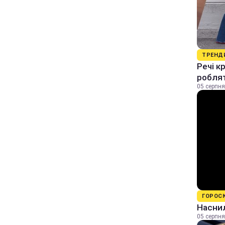
ТРЕНД
Речі к
роблят
05 серпня
ГОРОС
Наснил
05 серпня