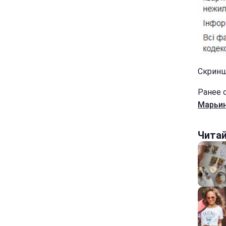
Скринш
Ранее 
Марьин
Чита