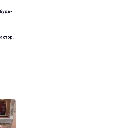
 будь-
 актор,