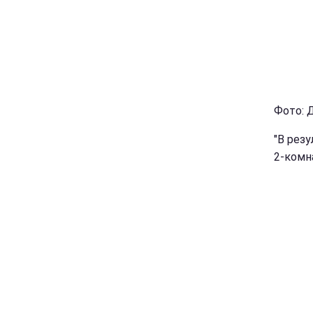
Фото: 
"В рез
2-комн