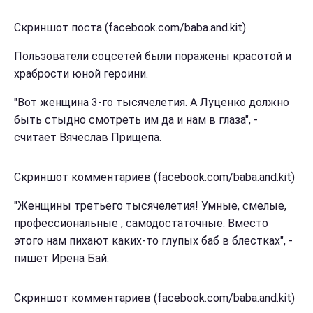
Скриншот поста (facebook.com/baba.and.kit)
Пользователи соцсетей были поражены красотой и
храбрости юной героини.
"Вот женщина 3-го тысячелетия. А Луценко должно
быть стыдно смотреть им да и нам в глаза", -
считает Вячеслав Прищепа.
Скриншот комментариев (facebook.com/baba.and.kit)
"Женщины третьего тысячелетия! Умные, смелые,
профессиональные , самодостаточные. Вместо
этого нам пихают каких-то глупых баб в блестках", -
пишет Ирена Бай.
Скриншот комментариев (facebook.com/baba.and.kit)