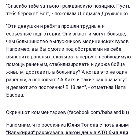
"Спасибо тебе за твою гражданскую позицию. Пусть
тебя бережет Бог", - пожелала Людмила Дружченко.
"Эти девушки и ребята прошли трудные и
серьезные подготовки. Они знают и могут больше,
чем большинство выпускников медицинских вузов.
Например, вы бы смогли под обстрелами на себе
выносить раненых, оказывать первую необходимую
помощь раненым, стабилизировать и держа бойца
живым, доставить в больницу? А когда это не один
раненый, а несколько? А Катя и такие как она могут
и делают это постоянно! В 18 лет", - отметила Ната
Басова.
Скриншот комментариев (facebook.com/baba.and.kit)
Напомним, что россиянка
Юлия Толопа с позывным
"Валькирия" рассказала, какой день в АТО был для