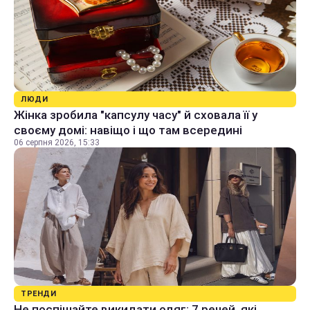
ЛЮДИ
Жінка зробила "капсулу часу" й сховала її у
своєму домі: навіщо і що там всередині
06 серпня 2026, 15:33
ТРЕНДИ
Не поспішайте викидати одяг: 7 речей, які