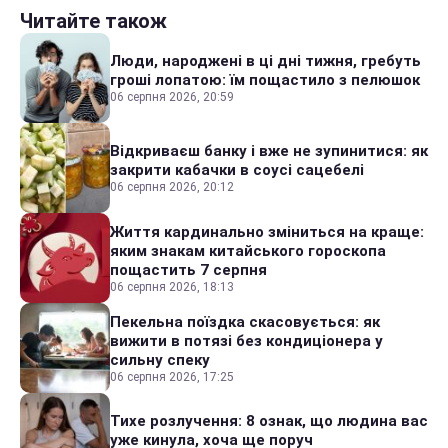
Читайте також
Люди, народжені в ці дні тижня, гребуть
гроші лопатою: їм пощастило з пелюшок
06 серпня 2026, 20:59
Відкриваєш банку і вже не зупинитися: як
закрити кабачки в соусі сацебелі
06 серпня 2026, 20:12
Життя кардинально зміниться на краще:
яким знакам китайського гороскопа
пощастить 7 серпня
06 серпня 2026, 18:13
Пекельна поїздка скасовується: як
вижити в потязі без кондиціонера у
сильну спеку
06 серпня 2026, 17:25
Тихе розлучення: 8 ознак, що людина вас
уже кинула, хоча ще поруч