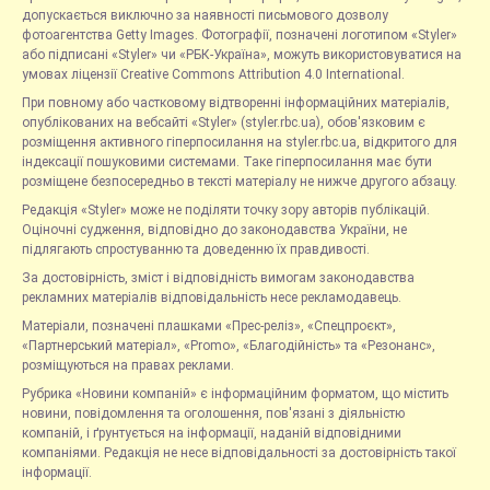
допускається виключно за наявності письмового дозволу
фотоагентства Getty Images. Фотографії, позначені логотипом «Styler»
або підписані «Styler» чи «РБК-Україна», можуть використовуватися на
умовах ліцензії Creative Commons Attribution 4.0 International.
При повному або частковому відтворенні інформаційних матеріалів,
опублікованих на вебсайті «Styler» (styler.rbc.ua), обов'язковим є
розміщення активного гіперпосилання на styler.rbc.ua, відкритого для
індексації пошуковими системами. Таке гіперпосилання має бути
розміщене безпосередньо в тексті матеріалу не нижче другого абзацу.
Редакція «Styler» може не поділяти точку зору авторів публікацій.
Оціночні судження, відповідно до законодавства України, не
підлягають спростуванню та доведенню їх правдивості.
За достовірність, зміст і відповідність вимогам законодавства
рекламних матеріалів відповідальність несе рекламодавець.
Матеріали, позначені плашками «Прес-реліз», «Спецпроєкт»,
«Партнерський матеріал», «Promo», «Благодійність» та «Резонанс»,
розміщуються на правах реклами.
Рубрика «Новини компаній» є інформаційним форматом, що містить
новини, повідомлення та оголошення, пов'язані з діяльністю
компаній, і ґрунтується на інформації, наданій відповідними
компаніями. Редакція не несе відповідальності за достовірність такої
інформації.