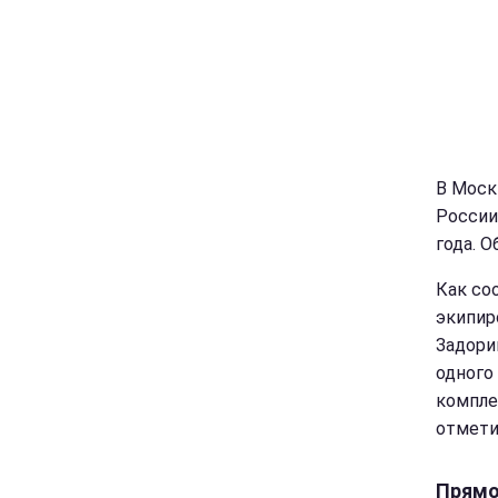
В Моск
России
года. 
Как со
экипир
Задори
одного
компле
отмети
Прямо