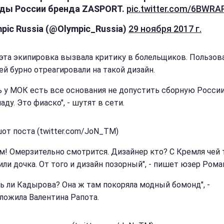
ды России бренда ZASPORT.
pic.twitter.com/6BWR
pic Russia (@Olympic_Russia)
29 ноября 2017 г.
 эта экипировка вызвала критику в болельщиков. Пользов
ей бурно отреагировали на такой дизайн.
ь у МОК есть все основания не допустить сборную России
ду. Это фиаско", - шутят в сети.
от поста (twitter.com/JoN_TM)
м! Омерзительно смотрится. Дизайнер кто? С Кремля чей 
или дочка. От того и дизайн позорный", - пишет юзер Рома
чь ли Кадырова? Она ж там покоряла модный бомонд", -
ложила Валентина Рапота.