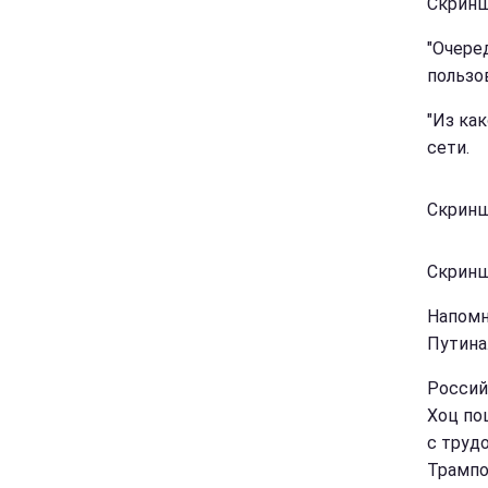
Скринш
"Очеред
пользо
"Из ка
сети.
Скриншо
Скриншо
Напомн
Путина
Россий
Хоц по
с труд
Трампо