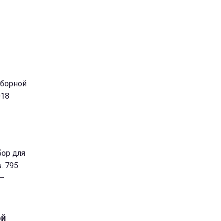
сборной
018
бор для
. 795
 —
ой