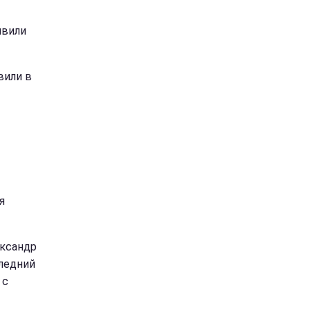
явили
вили в
я
ександр
ледний
 с