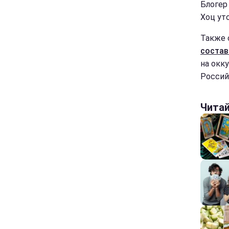
Блогер
Хоц ут
Также 
состав
на окк
Россий
Чита