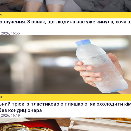
И
озлучення: 8 ознак, що людина вас уже кинула, хоча 
 2026, 16:55
НЕ
ьний трюк із пластиковою пляшкою: як охолодити кім
без кондиціонера
 2026, 16:19