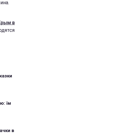
ина.
Крым в
одятся
казки
ю: їм
ачки в