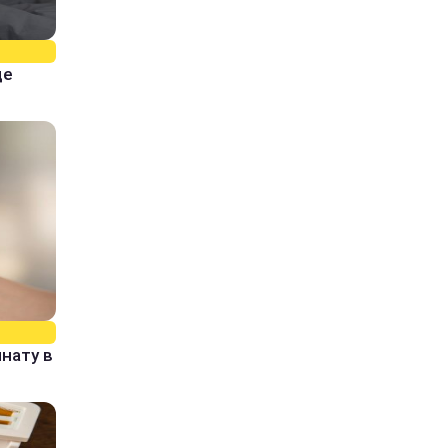
ще
нату в