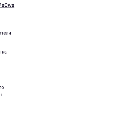
APsCws
атели
 на
то
н.