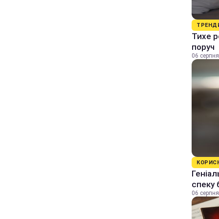
ТРЕНД
Тихе р
поруч
06 серпня
КОРИС
Геніал
спеку 
06 серпня