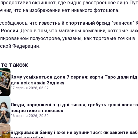
 предоставил скриншот, где видно расстроенное лицо Пут
очнил, что на изображении нет никакого фотошопа.
сообщалось, что
известный спортивный бренд "записал" 
 России
. Дело в том, что магазины компании, которые нах
упированном полуострове, указаны, как торговые точки в
ской Федерации.
йте також
Кому усміхнеться доля 7 серпня: карти Таро дали під
для всіх знаків Зодіаку
07 серпня 2026, 06:02
Люди, народжені в ці дні тижня, гребуть гроші лопато
пощастило з пелюшок
06 серпня 2026, 20:59
Відкриваєш банку і вже не зупинитися: як закрити каб