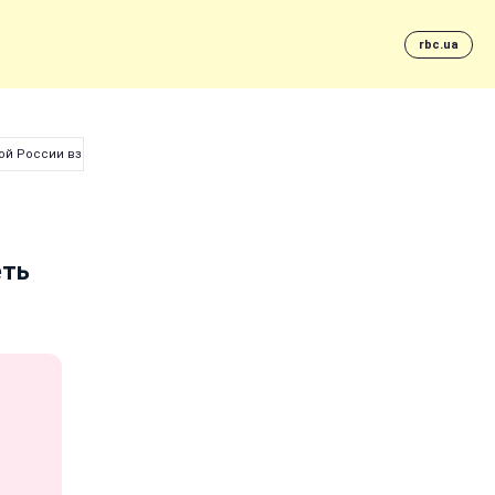
rbc.ua
ой России взбесил сеть
еть