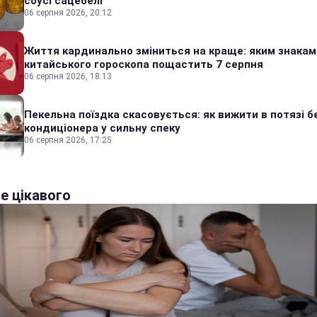
соусі сацебелі
06 серпня 2026, 20:12
Життя кардинально зміниться на краще: яким знакам
китайського гороскопа пощастить 7 серпня
06 серпня 2026, 18:13
Пекельна поїздка скасовується: як вижити в потязі б
кондиціонера у сильну спеку
06 серпня 2026, 17:25
е цікавого