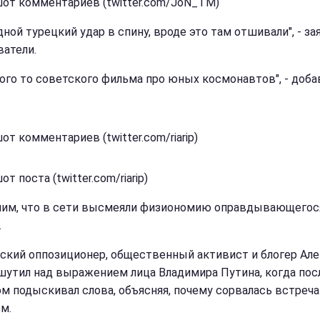
от комментариев (twitter.com/JoN_TM)
ной турецкий удар в спину, вроде это там отшивали", - за
ватели.
кого то советского фильма про юных космонавтов", - доба
т комментариев (twitter.com/riarip)
т поста (twitter.com/riarip)
им, что в сети высмеяли физиономию оправдывающегос
.
ский оппозиционер, общественный активист и блогер Ал
шутил над выражением лица Владимира Путина, когда пос
ом подыскивал слова, объясняя, почему сорвалась встреча
м.