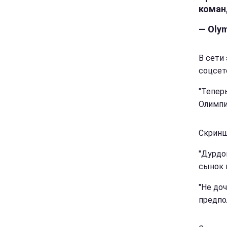
коман
— Olym
В сети
соцсет
"Тепер
Олимпиа
Скринш
"Дурдо
сынок 
"Не до
предпо