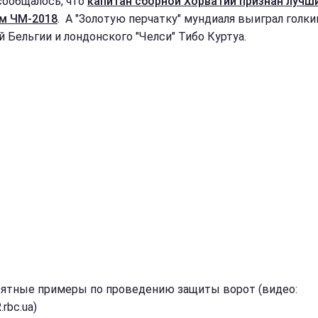
сообщалось, что
капитан сборной Хорватии признан лучш
м ЧМ-2018
. А "Золотую перчатку" мундиаля выиграл голки
й Бельгии и лондонского "Челси" Тибо Куртуа.
ятные примеры по проведению защиты ворот (видео:
rbc.ua)