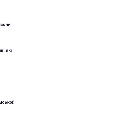
 вони
в, які
мської: