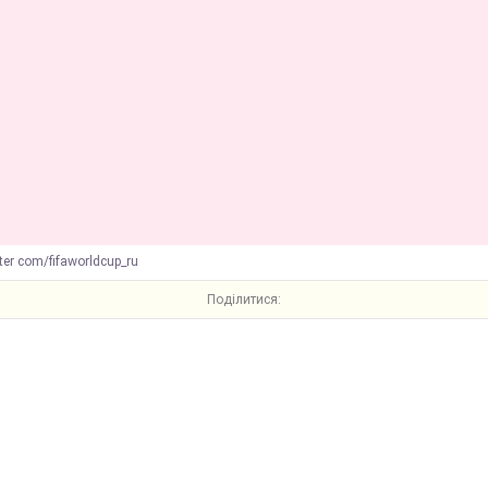
ter com/fifaworldcup_ru
Поділитися: