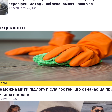
перевірені методи, які зекономлять ваш час
07 серпня 2026, 14:36
е цікавого
КОПИ
е можна мити підлогу після гостей: що означає ця п
ки вона взялася
 2026, 13:55