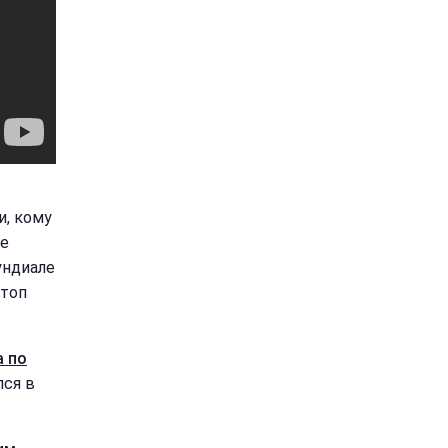
и, кому
ве
ундиале
 топ
а по
лся в