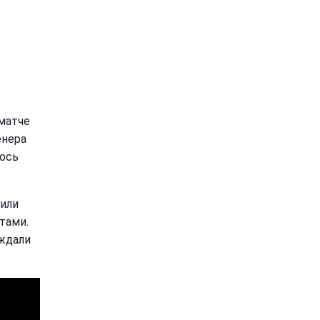
матче
енера
лось
лили
тами.
ождали