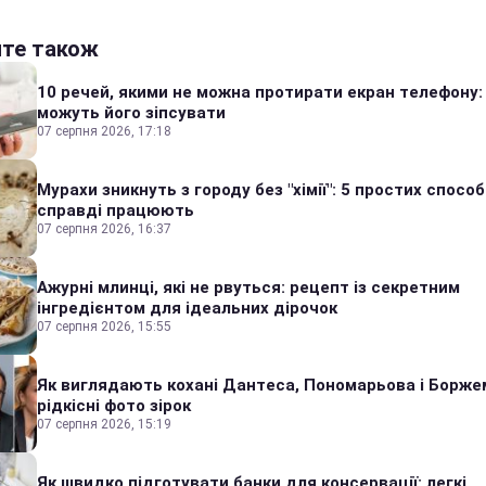
йте також
10 речей, якими не можна протирати екран телефону:
можуть його зіпсувати
07 серпня 2026, 17:18
Мурахи зникнуть з городу без "хімії": 5 простих способі
справді працюють
07 серпня 2026, 16:37
Ажурні млинці, які не рвуться: рецепт із секретним
інгредієнтом для ідеальних дірочок
07 серпня 2026, 15:55
Як виглядають кохані Дантеса, Пономарьова і Борже
рідкісні фото зірок
07 серпня 2026, 15:19
Як швидко підготувати банки для консервації: легкі