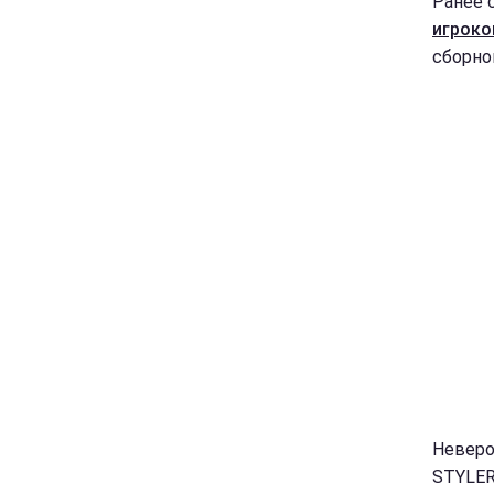
Ранее 
игроко
сборно
Неверо
STYLER.