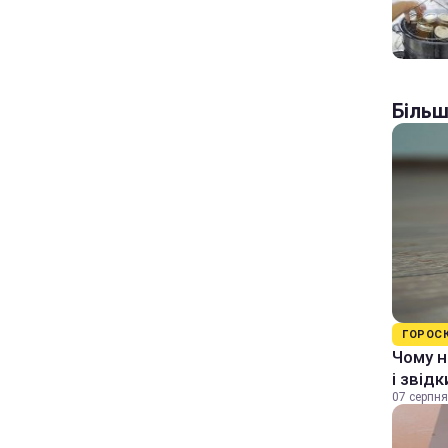
Більш
ГОРОС
Чому н
і звід
07 серпня