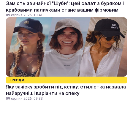
Замість звичайної "Шуби": цей салат з буряком і
крабовими паличками стане вашим фірмовим
09 серпня 2026, 10:41
ТРЕНДИ
Яку зачіску зробити під кепку: стилістка назвала
найзручніші варіанти на спеку
09 серпня 2026, 09:33