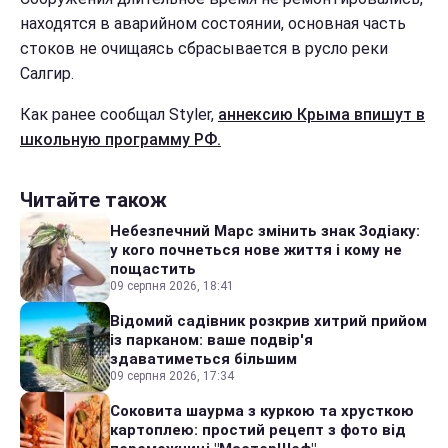
находятся в аварийном состоянии, основная часть
стоков не очищаясь сбрасывается в русло реки
Салгир.
Как ранее сообщал Styler,
аннексию Крыма впишут в
школьную программу РФ.
Читайте також
Небезпечний Марс змінить знак Зодіаку:
у кого почнеться нове життя і кому не
пощастить
09 серпня 2026, 18:41
Відомий садівник розкрив хитрий прийом
із парканом: ваше подвір'я
здаватиметься більшим
09 серпня 2026, 17:34
Соковита шаурма з куркою та хрусткою
картоплею: простий рецепт з фото від