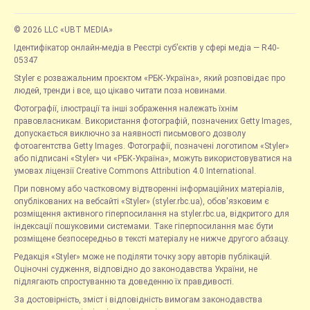
© 2026 LLC «UBT MEDIA»
Ідентифікатор онлайн-медіа в Реєстрі суб’єктів у сфері медіа — R40-
05347
Styler є розважальним проєктом «РБК-Україна», який розповідає про
людей, тренди і все, що цікаво читати поза новинами.
Фотографії, ілюстрації та інші зображення належать їхнім
правовласникам. Використання фотографій, позначених Getty Images,
допускається виключно за наявності письмового дозволу
фотоагентства Getty Images. Фотографії, позначені логотипом «Styler»
або підписані «Styler» чи «РБК-Україна», можуть використовуватися на
умовах ліцензії Creative Commons Attribution 4.0 International.
При повному або частковому відтворенні інформаційних матеріалів,
опублікованих на вебсайті «Styler» (styler.rbc.ua), обов'язковим є
розміщення активного гіперпосилання на styler.rbc.ua, відкритого для
індексації пошуковими системами. Таке гіперпосилання має бути
розміщене безпосередньо в тексті матеріалу не нижче другого абзацу.
Редакція «Styler» може не поділяти точку зору авторів публікацій.
Оціночні судження, відповідно до законодавства України, не
підлягають спростуванню та доведенню їх правдивості.
За достовірність, зміст і відповідність вимогам законодавства