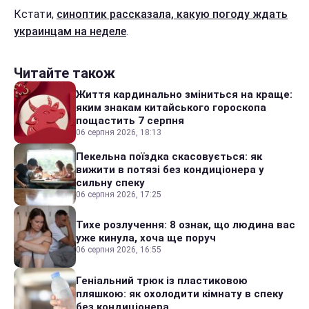
Кстати,
синоптик рассказала, какую погоду ждать
украинцам на неделе
.
Читайте також
Життя кардинально зміниться на краще:
яким знакам китайського гороскопа
пощастить 7 серпня
06 серпня 2026, 18:13
Пекельна поїздка скасовується: як
вижити в потязі без кондиціонера у
сильну спеку
06 серпня 2026, 17:25
Тихе розлучення: 8 ознак, що людина вас
уже кинула, хоча ще поруч
06 серпня 2026, 16:55
Геніальний трюк із пластиковою
пляшкою: як охолодити кімнату в спеку
без кондиціонера