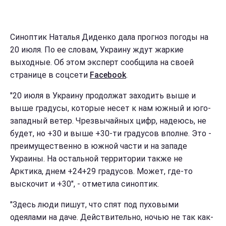
Синоптик Наталья Диденко дала прогноз погоды на
20 июля. По ее словам, Украину ждут жаркие
выходные. Об этом эксперт сообщила на своей
странице в соцсети
Facebook
.
"20 июля в Украину продолжат заходить выше и
выше градусы, которые несет к нам южный и юго-
западный ветер. Чрезвычайных цифр, надеюсь, не
будет, но +30 и выше +30-ти градусов вполне. Это -
преимущественно в южной части и на западе
Украины. На остальной территории также не
Арктика, днем +24+29 градусов. Может, где-то
выскочит и +30", - отметила синоптик.
"Здесь люди пишут, что спят под пуховыми
одеялами на даче. Действительно, ночью не так как-