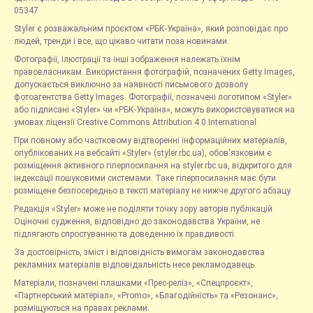
05347
Styler є розважальним проєктом «РБК-Україна», який розповідає про
людей, тренди і все, що цікаво читати поза новинами.
Фотографії, ілюстрації та інші зображення належать їхнім
правовласникам. Використання фотографій, позначених Getty Images,
допускається виключно за наявності письмового дозволу
фотоагентства Getty Images. Фотографії, позначені логотипом «Styler»
або підписані «Styler» чи «РБК-Україна», можуть використовуватися на
умовах ліцензії Creative Commons Attribution 4.0 International.
При повному або частковому відтворенні інформаційних матеріалів,
опублікованих на вебсайті «Styler» (styler.rbc.ua), обов'язковим є
розміщення активного гіперпосилання на styler.rbc.ua, відкритого для
індексації пошуковими системами. Таке гіперпосилання має бути
розміщене безпосередньо в тексті матеріалу не нижче другого абзацу.
Редакція «Styler» може не поділяти точку зору авторів публікацій.
Оціночні судження, відповідно до законодавства України, не
підлягають спростуванню та доведенню їх правдивості.
За достовірність, зміст і відповідність вимогам законодавства
рекламних матеріалів відповідальність несе рекламодавець.
Матеріали, позначені плашками «Прес-реліз», «Спецпроєкт»,
«Партнерський матеріал», «Promo», «Благодійність» та «Резонанс»,
розміщуються на правах реклами.