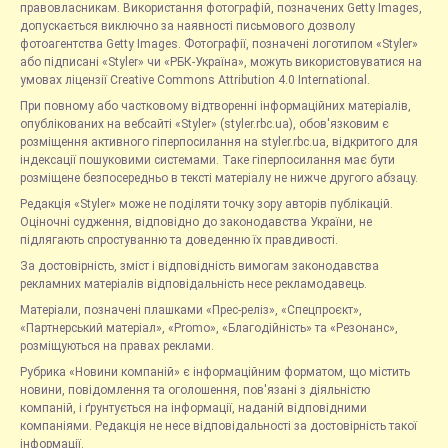
правовласникам. Використання фотографій, позначених Getty Images,
допускається виключно за наявності письмового дозволу
фотоагентства Getty Images. Фотографії, позначені логотипом «Styler»
або підписані «Styler» чи «РБК-Україна», можуть використовуватися на
умовах ліцензії Creative Commons Attribution 4.0 International.
При повному або частковому відтворенні інформаційних матеріалів,
опублікованих на вебсайті «Styler» (styler.rbc.ua), обов'язковим є
розміщення активного гіперпосилання на styler.rbc.ua, відкритого для
індексації пошуковими системами. Таке гіперпосилання має бути
розміщене безпосередньо в тексті матеріалу не нижче другого абзацу.
Редакція «Styler» може не поділяти точку зору авторів публікацій.
Оціночні судження, відповідно до законодавства України, не
підлягають спростуванню та доведенню їх правдивості.
За достовірність, зміст і відповідність вимогам законодавства
рекламних матеріалів відповідальність несе рекламодавець.
Матеріали, позначені плашками «Прес-реліз», «Спецпроєкт»,
«Партнерський матеріал», «Promo», «Благодійність» та «Резонанс»,
розміщуються на правах реклами.
Рубрика «Новини компаній» є інформаційним форматом, що містить
новини, повідомлення та оголошення, пов'язані з діяльністю
компаній, і ґрунтується на інформації, наданій відповідними
компаніями. Редакція не несе відповідальності за достовірність такої
інформації.