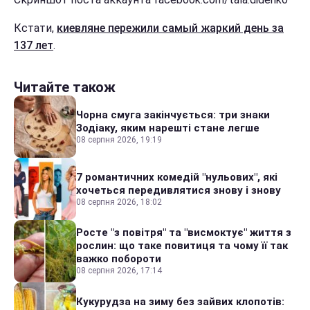
Кстати,
киевляне пережили самый жаркий день за
137 лет
.
Читайте також
Чорна смуга закінчується: три знаки
Зодіаку, яким нарешті стане легше
08 серпня 2026, 19:19
7 романтичних комедій "нульових", які
хочеться передивлятися знову і знову
08 серпня 2026, 18:02
Росте "з повітря" та "висмоктує" життя з
рослин: що таке повитиця та чому її так
важко побороти
08 серпня 2026, 17:14
Кукурудза на зиму без зайвих клопотів: