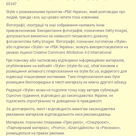
05347
Styler є розважальним проєктом «РБК-Україна», який розповідає про
людей, тренди і все, що цікаво читати поза новинами.
Фотографії, ілюстрації та інші зображення належать їхнім
правовласникам. Використання фотографій, позначених Getty Images,
допускається виключно за наявності письмового дозволу
фотоагентства Getty Images. Фотографії, позначені логотипом «Styler»
або підписані «Styler» чи «РБК-Україна», можуть використовуватися на
умовах ліцензії Creative Commons Attribution 4.0 International.
При повному або частковому відтворенні інформаційних матеріалів,
опублікованих на вебсайті «Styler» (styler.rbc.ua), обов'язковим є
розміщення активного гіперпосилання на styler.rbc.ua, відкритого для
індексації пошуковими системами. Таке гіперпосилання має бути
розміщене безпосередньо в тексті матеріалу не нижче другого абзацу.
Редакція «Styler» може не поділяти точку зору авторів публікацій.
Оціночні судження, відповідно до законодавства України, не
підлягають спростуванню та доведенню їх правдивості.
За достовірність, зміст і відповідність вимогам законодавства
рекламних матеріалів відповідальність несе рекламодавець.
Матеріали, позначені плашками «Прес-реліз», «Спецпроєкт»,
«Партнерський матеріал», «Promo», «Благодійність» та «Резонанс»,
розміщуються на правах реклами.