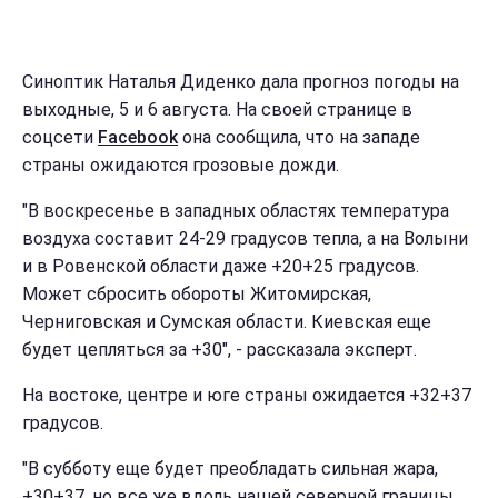
Синоптик Наталья Диденко дала прогноз погоды на
выходные, 5 и 6 августа. На своей странице в
соцсети
Facebook
она сообщила, что на западе
страны ожидаются грозовые дожди.
"В воскресенье в западных областях температура
воздуха составит 24-29 градусов тепла, а на Волыни
и в Ровенской области даже +20+25 градусов.
Может сбросить обороты Житомирская,
Черниговская и Сумская области. Киевская еще
будет цепляться за +30", - рассказала эксперт.
На востоке, центре и юге страны ожидается +32+37
градусов.
"В субботу еще будет преобладать сильная жара,
+30+37, но все же вдоль нашей северной границы