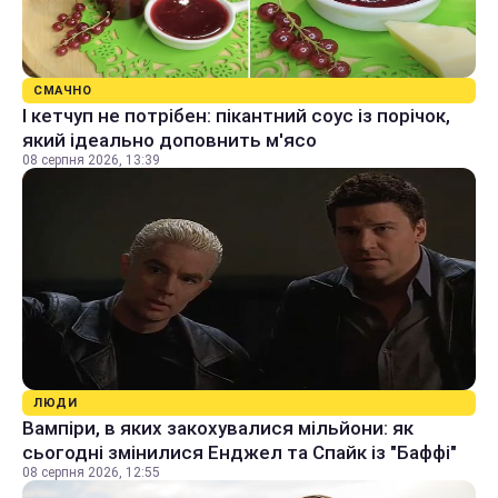
СМАЧНО
І кетчуп не потрібен: пікантний соус із порічок,
який ідеально доповнить м'ясо
08 серпня 2026, 13:39
ЛЮДИ
Вампіри, в яких закохувалися мільйони: як
сьогодні змінилися Енджел та Спайк із "Баффі"
08 серпня 2026, 12:55