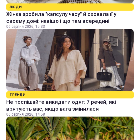
ЛЮДИ
Жінка зробила "капсулу часу" й сховала її у
своєму домі: навіщо і що там всередині
06 серпня 2026, 15:33
ТРЕНДИ
Не поспішайте викидати одяг: 7 речей, які
врятують вас, якщо вага змінилася
06 серпня 2026, 14:58