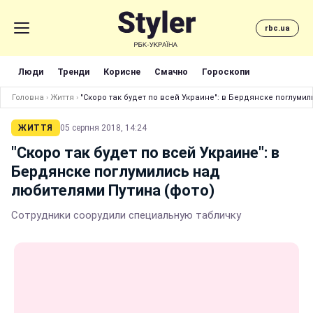
rbc.ua
Люди
Тренди
Корисне
Смачно
Гороскопи
Головна
›
Життя
›
"Скоро так будет по всей Украине": в Бердянске поглуми
ЖИТТЯ
05 серпня 2018, 14:24
"Скоро так будет по всей Украине": в
Бердянске поглумились над
любителями Путина (фото)
Сотрудники соорудили специальную табличку