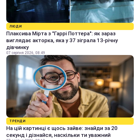
ЛЮДИ
Плаксива Мірта з "Гаррі Поттера": як зараз
виглядає акторка, яка у 37 зіграла 13-річну
дівчинку
07 серпня 2026, 08:49
ТРЕНДИ
На цій картинці є щось зайве: знайди за 20
секунд і дізнайся, наскільки ти уважний