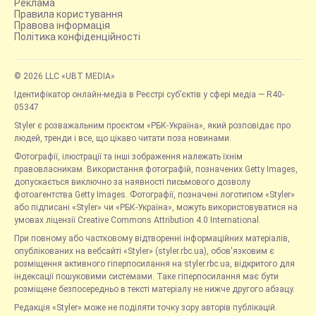
Реклама
Правила користування
Правова інформація
Політика конфіденційності
© 2026 LLC «UBT MEDIA»
Ідентифікатор онлайн-медіа в Реєстрі суб’єктів у сфері медіа — R40-
05347
Styler є розважальним проєктом «РБК-Україна», який розповідає про
людей, тренди і все, що цікаво читати поза новинами.
Фотографії, ілюстрації та інші зображення належать їхнім
правовласникам. Використання фотографій, позначених Getty Images,
допускається виключно за наявності письмового дозволу
фотоагентства Getty Images. Фотографії, позначені логотипом «Styler»
або підписані «Styler» чи «РБК-Україна», можуть використовуватися на
умовах ліцензії Creative Commons Attribution 4.0 International.
При повному або частковому відтворенні інформаційних матеріалів,
опублікованих на вебсайті «Styler» (styler.rbc.ua), обов'язковим є
розміщення активного гіперпосилання на styler.rbc.ua, відкритого для
індексації пошуковими системами. Таке гіперпосилання має бути
розміщене безпосередньо в тексті матеріалу не нижче другого абзацу.
Редакція «Styler» може не поділяти точку зору авторів публікацій.