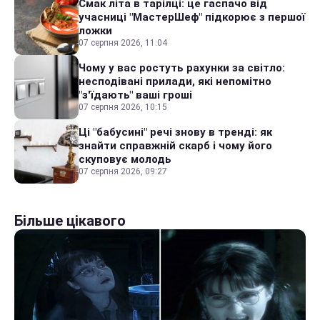
Смак літа в тарілці: це гаспачо від
учасниці "МастерШеф" підкорює з першої
ложки
07 серпня 2026, 11:04
Чому у вас ростуть рахунки за світло:
несподівані прилади, які непомітно
"з'їдають" ваші гроші
07 серпня 2026, 10:15
Ці "бабусині" речі знову в тренді: як
знайти справжній скарб і чому його
скуповує молодь
07 серпня 2026, 09:27
Більше цікавого