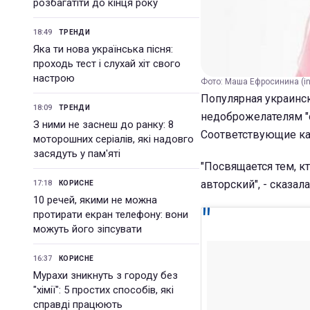
розбагатіти до кінця року
18:49
ТРЕНДИ
Яка ти нова українська пісня:
проходь тест і слухай хіт свого
настрою
Фото: Маша Ефросинина (i
Популярная украинс
18:09
ТРЕНДИ
недоброжелателям "
З ними не заснеш до ранку: 8
Соответствующие ка
моторошних серіалів, які надовго
засядуть у пам'яті
"Посвящается тем, кт
авторский", - сказала
17:18
КОРИСНЕ
10 речей, якими не можна
протирати екран телефону: вони
можуть його зіпсувати
16:37
КОРИСНЕ
Мурахи зникнуть з городу без
"хімії": 5 простих способів, які
справді працюють