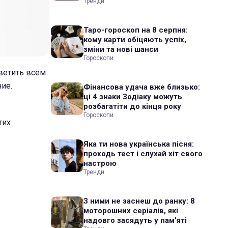
Тренди
Таро-гороскоп на 8 серпня:
кому карти обіцяють успіх,
зміни та нові шанси
Гороскопи
ветить всем
ие.
Фінансова удача вже близько:
ці 4 знаки Зодіаку можуть
розбагатіти до кінця року
Гороскопи
тих
Яка ти нова українська пісня:
проходь тест і слухай хіт свого
настрою
Тренди
З ними не заснеш до ранку: 8
моторошних серіалів, які
надовго засядуть у пам'яті