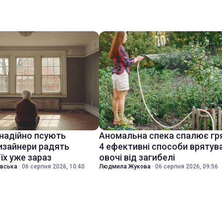
знадійно псують
Аномальна спека спалює гр
дизайнери радять
4 ефективні способи врятув
їх уже зараз
овочі від загибелі
івська
·
06 серпня 2026, 10:40
Людмила Жукова
·
06 серпня 2026, 09:56