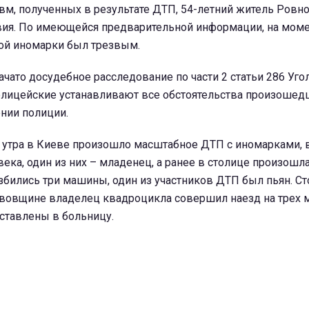
вм, полученных в результате ДТП, 54-летний житель Ровно
вия. По имеющейся предварительной информации, на моме
ой иномарки был трезвым.
ачато досудебное расследование по части 2 статьи 286 Уго
олицейские устанавливают все обстоятельства произошедш
нии полиции.
с утра в Киеве произошло масштабное ДТП с иномарками, 
века, один из них – младенец, а ранее в столице произошл
азбились три машины, один из участников ДТП был пьян. Ст
Львовщине владелец квадроцикла совершил наезд на трех 
оставлены в больницу.