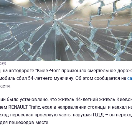
bay)
и, на автодороге "Киев-Чоп" произошло смертельное доро
обиль сбил 54-летнего мужчину. Об этом сообщается на
са
асти.
и было установлено, что житель 44-летний житель Киевск
м RENAULT Trafic, ехал в направлении столицы и наехал н
еход пересекал проезжую часть, нарушая ПДД – он перехо
для пешеходов месте.