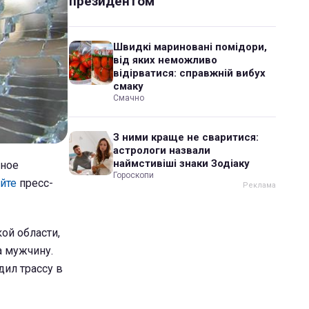
президентом
Швидкі мариновані помідори,
від яких неможливо
відірватися: справжній вибух
смаку
Смачно
З ними краще не сваритися:
астрологи назвали
наймстивіші знаки Зодіаку
жное
Гороскопи
йте
пресс-
ой области,
а мужчину.
дил трассу в