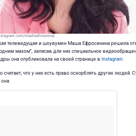
nstagram.com/mashaefrosininа)
кая телеведущая и шоувумен Маша Ефросинина решила от
одним махом", записав для них специальное видеообращен
дры она опубликовала на своей странице в
Instagram
.
о считает, что у них есть право оскорблять других людей. С
 она.