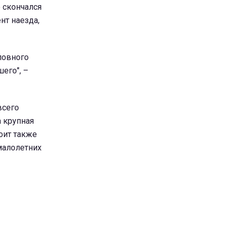
 скончался
нт наезда,
ловного
его", –
всего
а крупная
оит также
малолетних