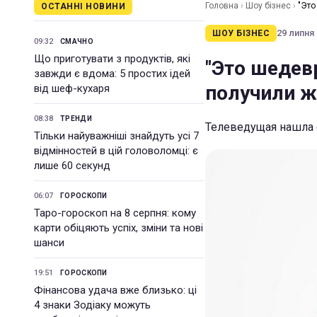
Головна
›
Шоу бізнес
›
"Это
ОСТАННІ НОВИНИ
29 липня 
ШОУ БІЗНЕС
09:32
СМАЧНО
Що приготувати з продуктів, які
"Это шедев
завжди є вдома: 5 простих ідей
получили ж
від шеф-кухаря
08:38
ТРЕНДИ
Телеведущая нашла 
Тільки найуважніші знайдуть усі 7
відмінностей в цій головоломці: є
лише 60 секунд
06:07
ГОРОСКОПИ
Таро-гороскоп на 8 серпня: кому
карти обіцяють успіх, зміни та нові
шанси
19:51
ГОРОСКОПИ
Фінансова удача вже близько: ці
4 знаки Зодіаку можуть