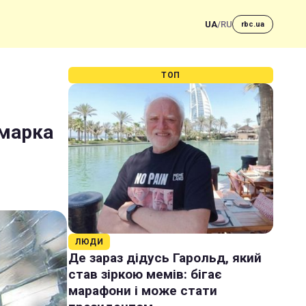
UA
/
RU
rbc.ua
ТОП
омарка
ЛЮДИ
Де зараз дідусь Гарольд, який
став зіркою мемів: бігає
марафони і може стати