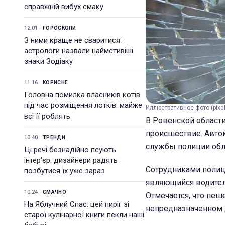
справжній вибух смаку
12:01
ГОРОСКОПИ
З ними краще не сваритися:
астрологи назвали наймстивіші
знаки Зодіаку
11:16
КОРИСНЕ
Головна помилка власників котів
під час розміщення лотків: майже
Иллюстративное фото (pixa
всі її роблять
В Ровенской област
происшествие. Автом
10:40
ТРЕНДИ
службы полиции обл
Ці речі безнадійно псують
інтер'єр: дизайнери радять
Сотрудниками полици
позбутися їх уже зараз
являющийся водителе
10:24
СМАЧНО
Отмечается, что пеш
На Яблучний Спас: цей пиріг зі
непредназначенном 
старої кулінарної книги пекли наші