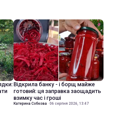
ядки:
Відкрила банку - і борщ майже
ати
готовий: ця заправка заощадить
взимку час і гроші
Катерина Собкова
·
06 серпня 2026, 13:47