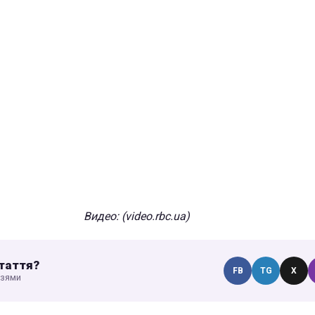
Видео
: (video.rbc.ua)
таття?
FB
TG
X
узями