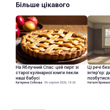
Більше цікавого
На Яблучний Спас: цей пиріг зі
Ці речі бе
старої кулінарної книги пекли
інтер'єр: 
наші бабусі
позбутися 
Катерина Собкова
·
06 серпня 2026, 10:24
Наталя Крижан