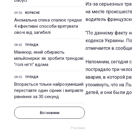
бабусі
Из-за серьезных тра
на месте происшест
09:56
КОРИСНЕ
водитель французск
Аномальна спека спалює грядки:
4 ефективні способи врятувати
овочі від загибелі
"По данному факту н
кодекса Украины. П
08:43
ТРЕНДИ
отмечается в сообще
Манікюр, який обирають
мільйонерки: як зробити трендові
Напомним, сегодня 
"голі нігті" вдома
пострадало три чело
авария, в которой р
08:02
ТРЕНДИ
Впорається тільки найрозумніший:
упомянуть, что на 
переставте один сірник і виправте
детей, и они были д
рівняння за 30 секунд
Всі новини