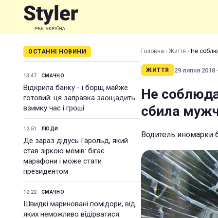
Головна
›
Життя
›
Не соблю
ОСТАННІ НОВИНИ
29 липня 2018 ·
ЖИТТЯ
13:47
СМАЧНО
Відкрила банку - і борщ майже
Не соблюда
готовий: ця заправка заощадить
сбила муж
взимку час і гроші
12:51
ЛЮДИ
Водитель иномарки 
Де зараз дідусь Гарольд, який
став зіркою мемів: бігає
марафони і може стати
президентом
12:22
СМАЧНО
Швидкі мариновані помідори, від
яких неможливо відірватися: