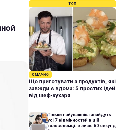
ТОП
иной
СМАЧНО
Що приготувати з продуктів, які
завжди є вдома: 5 простих ідей
від шеф-кухаря
Тільки найуважніші знайдуть
усі 7 відмінностей в цій
головоломці: є лише 60 секунд