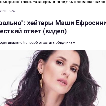
 шедеврально": хейтеры Маши Ефросининой получили жесткий ответ (видео)
2018 · 15:48
рально": хейтеры Маши Ефросин
есткий ответ (видео)
оригинальной способ ответить обидчикам